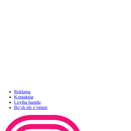
Reklama
Kontaktlar
Loyiha haqida
Bo‘sh ish o‘rinlari