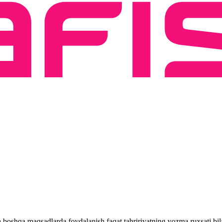
 va boshqa maqsadlarda foydalanish faqat tahririyatning yozma ruxsati 