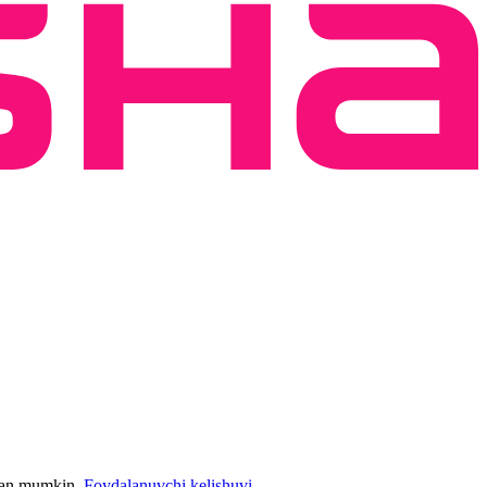
bilan mumkin.
Foydalanuvchi kelishuvi