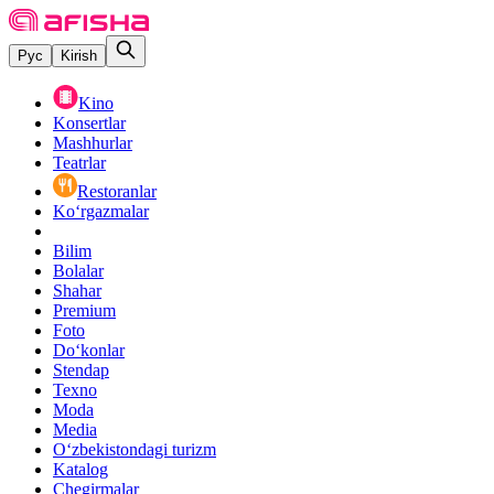
Рус
Kirish
Kino
Konsertlar
Mashhurlar
Teatrlar
Restoranlar
Ko‘rgazmalar
Bilim
Bolalar
Shahar
Premium
Foto
Do‘konlar
Stendap
Texno
Moda
Media
O‘zbekistondagi turizm
Katalog
Chegirmalar