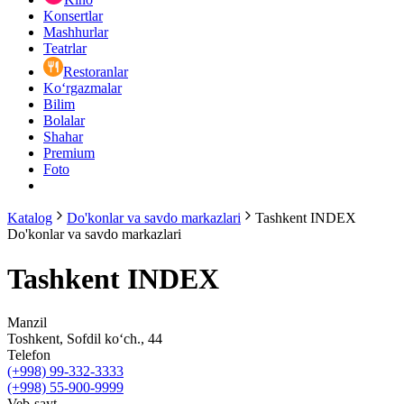
Konsertlar
Mashhurlar
Teatrlar
Restoranlar
Ko‘rgazmalar
Bilim
Bolalar
Shahar
Premium
Foto
Katalog
Do'konlar va savdo markazlari
Tashkent INDEX
Do'konlar va savdo markazlari
Tashkent INDEX
Manzil
Toshkent, Sofdil ko‘ch., 44
Telefon
(+998) 99-332-3333
(+998) 55-900-9999
Veb-sayt