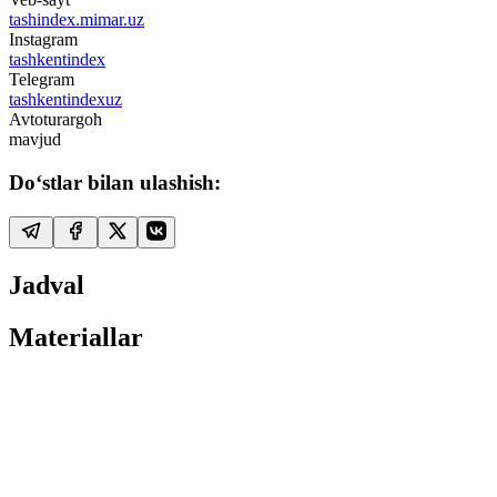
tashindex.mimar.uz
Instagram
tashkentindex
Telegram
tashkentindexuz
Avtoturargoh
mavjud
Do‘stlar bilan ulashish:
Jadval
Materiallar