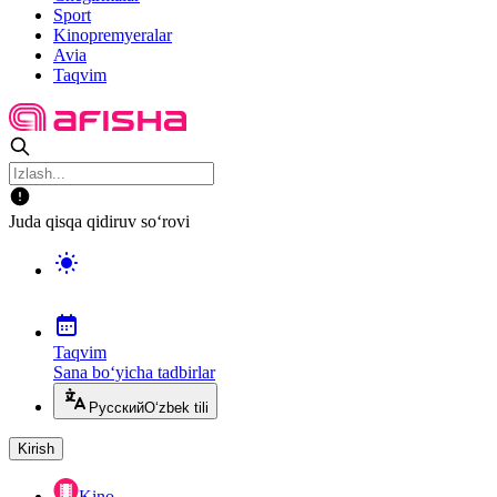
Sport
Kinopremyeralar
Avia
Taqvim
Juda qisqa qidiruv so‘rovi
Taqvim
Sana bo‘yicha tadbirlar
Русский
O‘zbek tili
Kirish
Kino