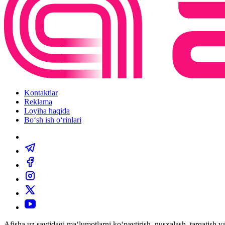
Kontaktlar
Reklama
Loyiha haqida
Bo‘sh ish o‘rinlari
Afisha.uz saytidagi ma‘lumotlarni ko‘paytirish, nusxalash, tarqatish