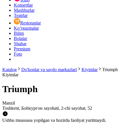
Konsertlar
Mashhurlar
Teatrlar
Restoranlar
Ko‘rgazmalar
Bilim
Bolalar
Shahar
Premium
Foto
Katalog
Do'konlar va savdo markazlari
Kiyimlar
Triumph
Kiyimlar
Triumph
Manzil
Toshkent, Бойкургон sayohati, 2-chi sayohat, 52
Ushbu muassasa yopilgan va hozirda faoliyat yuritmaydi.