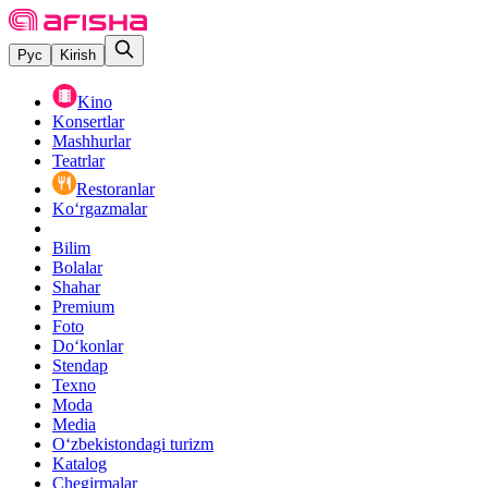
Рус
Kirish
Kino
Konsertlar
Mashhurlar
Teatrlar
Restoranlar
Ko‘rgazmalar
Bilim
Bolalar
Shahar
Premium
Foto
Do‘konlar
Stendap
Texno
Moda
Media
O‘zbekistondagi turizm
Katalog
Chegirmalar