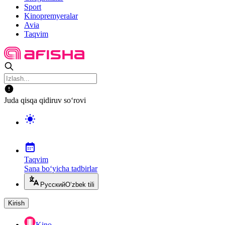
Sport
Kinopremyeralar
Avia
Taqvim
Juda qisqa qidiruv so‘rovi
Taqvim
Sana bo‘yicha tadbirlar
Русский
O‘zbek tili
Kirish
Kino