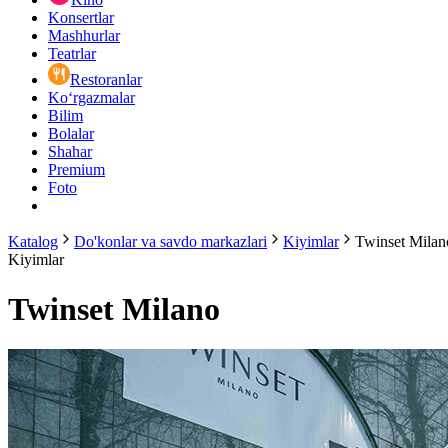
Konsertlar
Mashhurlar
Teatrlar
Restoranlar
Ko‘rgazmalar
Bilim
Bolalar
Shahar
Premium
Foto
Katalog
Do'konlar va savdo markazlari
Kiyimlar
Twinset Milan
Kiyimlar
Twinset Milano