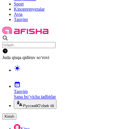
Sport
Kinopremyeralar
Avia
Taqvim
Juda qisqa qidiruv so‘rovi
Taqvim
Sana bo‘yicha tadbirlar
Русский
O‘zbek tili
Kirish
Kino