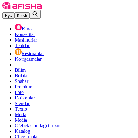
Рус
Kirish
Kino
Konsertlar
Mashhurlar
Teatrlar
Restoranlar
Ko‘rgazmalar
Bilim
Bolalar
Shahar
Premium
Foto
Do‘konlar
Stendap
Texno
Moda
Media
O‘zbekistondagi turizm
Katalog
Chegirmalar