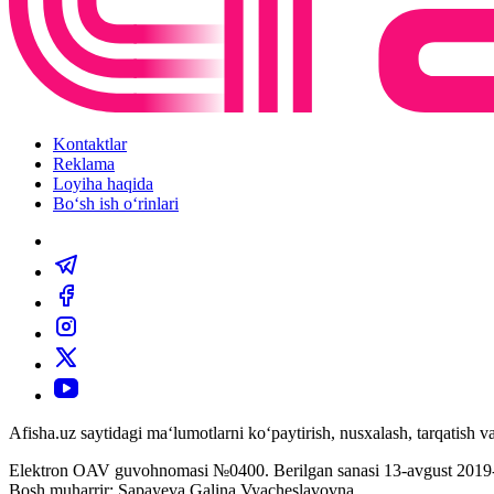
Kontaktlar
Reklama
Loyiha haqida
Bo‘sh ish o‘rinlari
Afisha.uz saytidagi ma‘lumotlarni ko‘paytirish, nusxalash, tarqatish
Elektron OAV guvohnomasi №0400. Berilgan sanasi 13-avgust 2019-
Bosh muharrir: Sapayeva Galina Vyacheslavovna