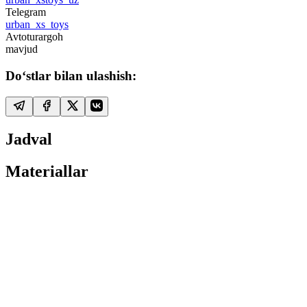
Telegram
urban_xs_toys
Avtoturargoh
mavjud
Do‘stlar bilan ulashish:
Jadval
Materiallar