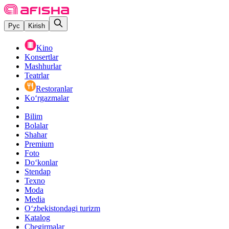
Рус
Kirish
Kino
Konsertlar
Mashhurlar
Teatrlar
Restoranlar
Ko‘rgazmalar
Bilim
Bolalar
Shahar
Premium
Foto
Do‘konlar
Stendap
Texno
Moda
Media
O‘zbekistondagi turizm
Katalog
Chegirmalar