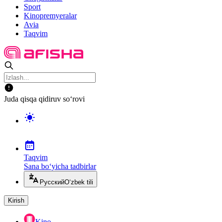
Sport
Kinopremyeralar
Avia
Taqvim
Juda qisqa qidiruv so‘rovi
Taqvim
Sana bo‘yicha tadbirlar
Русский
O‘zbek tili
Kirish
Kino