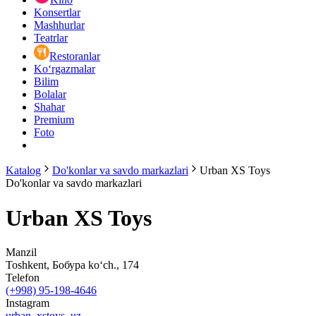
Konsertlar
Mashhurlar
Teatrlar
Restoranlar
Ko‘rgazmalar
Bilim
Bolalar
Shahar
Premium
Foto
Katalog
Do'konlar va savdo markazlari
Urban XS Toys
Do'konlar va savdo markazlari
Urban XS Toys
Manzil
Toshkent, Бобура ko‘ch., 174
Telefon
(+998) 95-198-4646
Instagram
urban_xstoys_uz