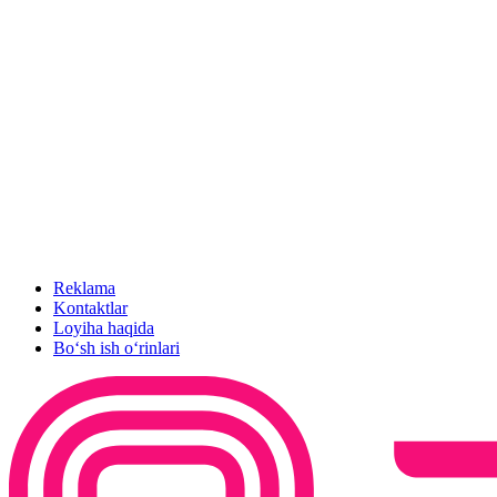
Reklama
Kontaktlar
Loyiha haqida
Bo‘sh ish o‘rinlari