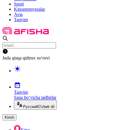
Sport
Kinopremyeralar
Avia
Taqvim
Juda qisqa qidiruv so‘rovi
Taqvim
Sana bo‘yicha tadbirlar
Русский
O‘zbek tili
Kirish
Kino