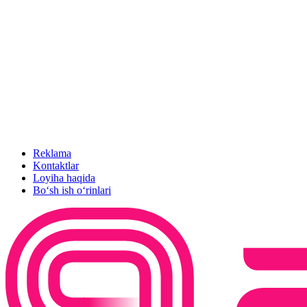
Reklama
Kontaktlar
Loyiha haqida
Bo‘sh ish o‘rinlari