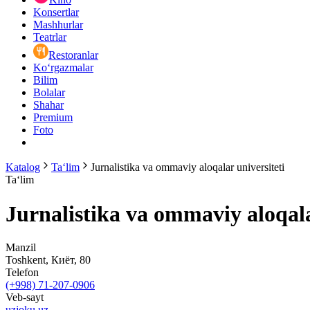
Konsertlar
Mashhurlar
Teatrlar
Restoranlar
Ko‘rgazmalar
Bilim
Bolalar
Shahar
Premium
Foto
Katalog
Ta‘lim
Jurnalistika va ommaviy aloqalar universiteti
Ta‘lim
Jurnalistika va ommaviy aloqala
Manzil
Toshkent, Киёт, 80
Telefon
(+998) 71-207-0906
Veb-sayt
uzjoku.uz