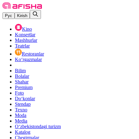
Рус
Kirish
Kino
Konsertlar
Mashhurlar
Teatrlar
Restoranlar
Ko‘rgazmalar
Bilim
Bolalar
Shahar
Premium
Foto
Do‘konlar
Stendap
Texno
Moda
Media
O‘zbekistondagi turizm
Katalog
Chegirmalar