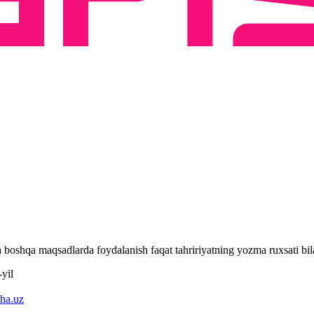
 va boshqa maqsadlarda foydalanish faqat tahririyatning yozma ruxsati 
yil
ha.uz