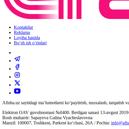
Kontaktlar
Reklama
Loyiha haqida
Bo‘sh ish o‘rinlari
Afisha.uz saytidagi ma‘lumotlarni ko‘paytirish, nusxalash, tarqatish
Elektron OAV guvohnomasi №0400. Berilgan sanasi 13-avgust 2019-
Bosh muharrir: Sapayeva Galina Vyacheslavovna
Manzil: 100007, Toshkent, Parkent ko‘chasi, 26А / Pochta:
info@afis