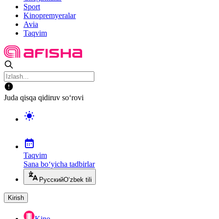
Sport
Kinopremyeralar
Avia
Taqvim
Juda qisqa qidiruv so‘rovi
Taqvim
Sana bo‘yicha tadbirlar
Русский
O‘zbek tili
Kirish
Kino