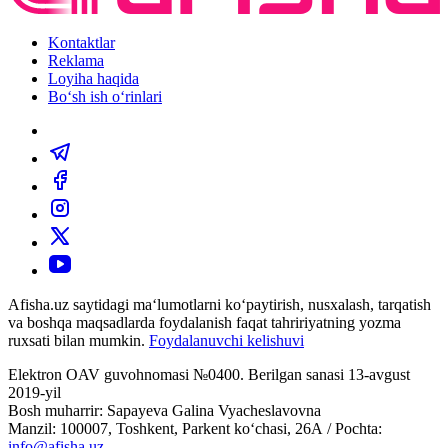
Kontaktlar
Reklama
Loyiha haqida
Bo‘sh ish o‘rinlari
Afisha.uz saytidagi ma‘lumotlarni ko‘paytirish, nusxalash, tarqatish
va boshqa maqsadlarda foydalanish faqat tahririyatning yozma
ruxsati bilan mumkin.
Foydalanuvchi kelishuvi
Elektron OAV guvohnomasi №0400. Berilgan sanasi 13-avgust
2019-yil
Bosh muharrir: Sapayeva Galina Vyacheslavovna
Manzil: 100007, Toshkent, Parkent ko‘chasi, 26А / Pochta:
info@afisha.uz