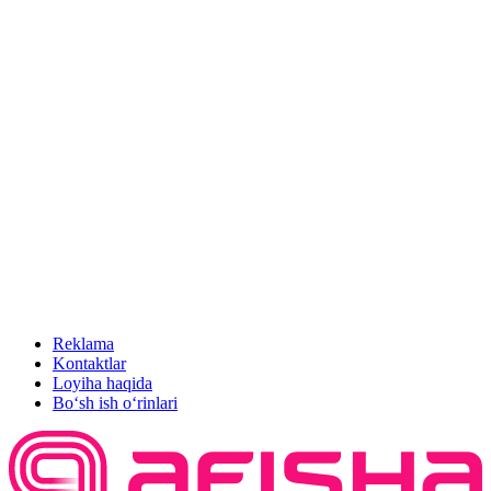
Reklama
Kontaktlar
Loyiha haqida
Bo‘sh ish o‘rinlari