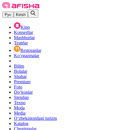
Рус
Kirish
Kino
Konsertlar
Mashhurlar
Teatrlar
Restoranlar
Ko‘rgazmalar
Bilim
Bolalar
Shahar
Premium
Foto
Do‘konlar
Stendap
Texno
Moda
Media
O‘zbekistondagi turizm
Katalog
Chegirmalar