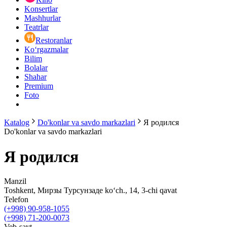
Konsertlar
Mashhurlar
Teatrlar
Restoranlar
Ko‘rgazmalar
Bilim
Bolalar
Shahar
Premium
Foto
Katalog
Do'konlar va savdo markazlari
Я родился
Do'konlar va savdo markazlari
Я родился
Manzil
Toshkent, Мирзы Турсунзаде ko‘ch., 14, 3-chi qavat
Telefon
(+998) 90-958-1055
(+998) 71-200-0073
Veb-sayt