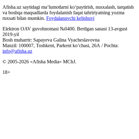
Afisha.uz saytidagi ma‘lumotlarni ko‘paytirish, nusxalash, tarqatish
va boshqa maqsadlarda foydalanish faqat tahririyatning yozma
ruxsati bilan mumkin.
Foydalanuvchi kelishuvi
Elektron OAV guvohnomasi №0400. Berilgan sanasi 13-avgust
2019-yil
Bosh muharrir: Sapayeva Galina Vyacheslavovna
Manzil: 100007, Toshkent, Parkent ko‘chasi, 26А / Pochta:
info@afisha.uz
© 2005-2026 «Afisha Media» MChJ.
18+