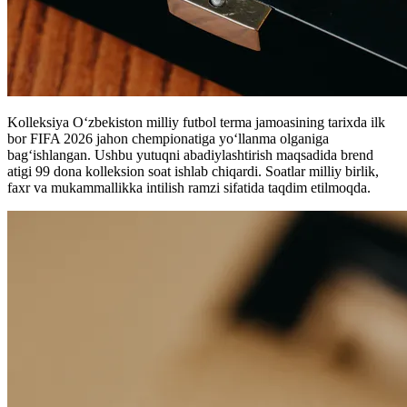
Kolleksiya O‘zbekiston milliy futbol terma jamoasining tarixda ilk
bor FIFA 2026 jahon chempionatiga yo‘llanma olganiga
bag‘ishlangan. Ushbu yutuqni abadiylashtirish maqsadida brend
atigi 99 dona kolleksion soat ishlab chiqardi. Soatlar milliy birlik,
faxr va mukammallikka intilish ramzi sifatida taqdim etilmoqda.