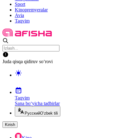
Sport
Kinopremyeralar
Avia
Taqvim
Juda qisqa qidiruv so‘rovi
Taqvim
Sana bo‘yicha tadbirlar
Русский
O‘zbek tili
Kirish
Kino