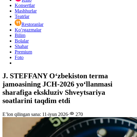
Konsertlar
Mashhurlar
Teatrlar
Restoranlar
Ko‘rgazmalar
Bilim
Bolalar
Shahar
Premium
Foto
J. STEFFANY O‘zbekiston terma
jamoasining JCH-2026 yo‘llanmasi
sharafiga ekskluziv Shveytsariya
soatlarini taqdim etdi
E’lon qilingan sana
:
11-iyun 2026
·
270