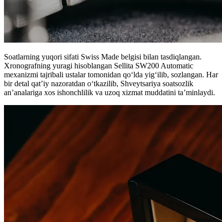
Soatlarning yuqori sifati Swiss Made belgisi bilan tasdiqlangan.
Xronografning yuragi hisoblangan Sellita SW200 Automatic
mexanizmi tajribali ustalar tomonidan qo‘lda yig‘ilib, sozlangan. Har
bir detal qat’iy nazoratdan o‘tkazilib, Shveytsariya soatsozlik
an’analariga xos ishonchlilik va uzoq xizmat muddatini ta’minlaydi.