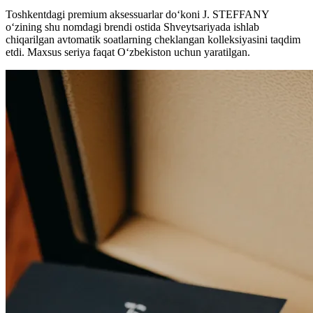
Toshkentdagi premium aksessuarlar do‘koni J. STEFFANY
o‘zining shu nomdagi brendi ostida Shveytsariyada ishlab
chiqarilgan avtomatik soatlarning cheklangan kolleksiyasini taqdim
etdi. Maxsus seriya faqat O‘zbekiston uchun yaratilgan.