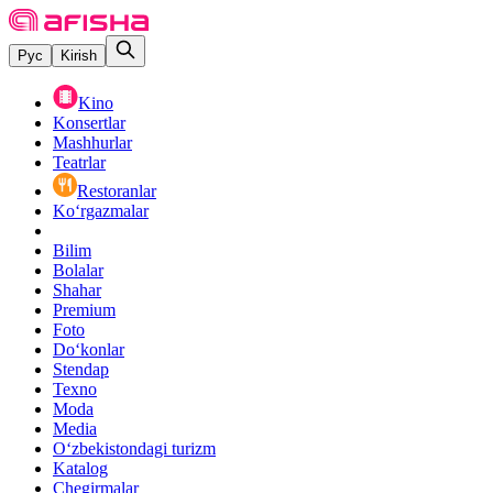
Рус
Kirish
Kino
Konsertlar
Mashhurlar
Teatrlar
Restoranlar
Ko‘rgazmalar
Bilim
Bolalar
Shahar
Premium
Foto
Do‘konlar
Stendap
Texno
Moda
Media
O‘zbekistondagi turizm
Katalog
Chegirmalar