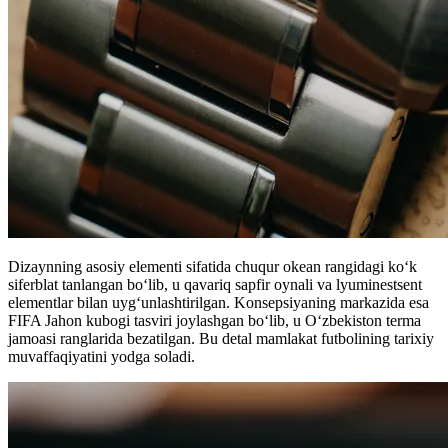
Dizaynning asosiy elementi sifatida chuqur okean rangidagi ko‘k
siferblat tanlangan bo‘lib, u qavariq sapfir oynali va lyuminestsent
elementlar bilan uyg‘unlashtirilgan. Konsepsiyaning markazida esa
FIFA Jahon kubogi tasviri joylashgan bo‘lib, u O‘zbekiston terma
jamoasi ranglarida bezatilgan. Bu detal mamlakat futbolining tarixiy
muvaffaqiyatini yodga soladi.