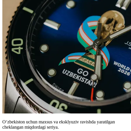
Oʻzbekiston uchun maxsus va eksklyuziv ravishda yaratilgan
cheklangan miqdordagi seriya.