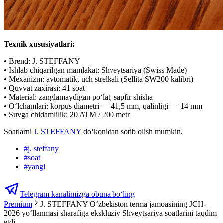
Texnik xususiyatlari:
• Brend: J. STEFFANY
• Ishlab chiqarilgan mamlakat: Shveytsariya (Swiss Made)
• Mexanizm: avtomatik, uch strelkali (Sellita SW200 kalibri)
• Quvvat zaxirasi: 41 soat
• Material: zanglamaydigan po‘lat, sapfir shisha
• O‘lchamlari: korpus diametri — 41,5 mm, qalinligi — 14 mm
• Suvga chidamlilik: 20 ATM / 200 metr
Soatlarni
J. STEFFANY
doʻkonidan sotib olish mumkin.
#
j. steffany
#
soat
#
yangi
Telegram kanalimizga obuna bo‘ling
Premium
J. STEFFANY O‘zbekiston terma jamoasining JCH-
2026 yo‘llanmasi sharafiga ekskluziv Shveytsariya soatlarini taqdim
etdi