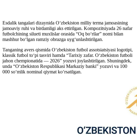
Esdalik tangalari dizaynida O‘zbekiston milliy terma jamoasining
jamoaviy ruhi va birdamligi aks ettirilgan. Kompozitsiyada 26 nafar
futbolchining silueti muxlislar orasida “Oq bo‘rilar” nomi bilan
mashhur bo‘lgan ramziy obrazga uyg‘unlashtirilgan.
Tanganing avers qismida O‘zbekiston futbol assotsiatsiyasi logotipi,
klassik futbol to‘pi tasviri hamda “Tarixiy zafar. O‘zbekiston futboli
jahon chempionatida — 2026” yozuvi joylashtirilgan. Shuningdek,
unda “O‘zbekiston Respublikasi Markaziy banki” yozuvi va 100
000 so‘mlik nominal qiymat ko‘rsatilgan.