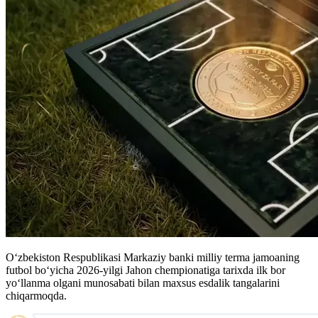
O‘zbekiston Respublikasi Markaziy banki milliy terma jamoaning
futbol bo‘yicha 2026-yilgi Jahon chempionatiga tarixda ilk bor
yo‘llanma olgani munosabati bilan maxsus esdalik tangalarini
chiqarmoqda.