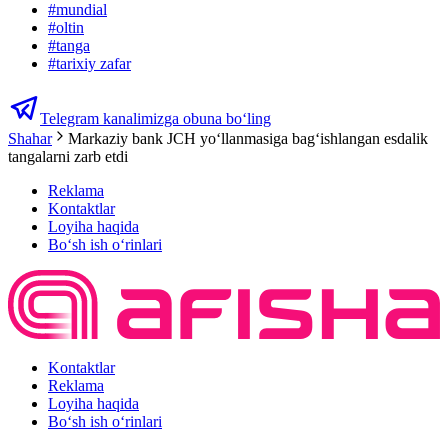
#
mundial
#
oltin
#
tanga
#
tarixiy zafar
Telegram kanalimizga obuna bo‘ling
Shahar
Markaziy bank JCH yo‘llanmasiga bag‘ishlangan esdalik
tangalarni zarb etdi
Reklama
Kontaktlar
Loyiha haqida
Bo‘sh ish o‘rinlari
Kontaktlar
Reklama
Loyiha haqida
Bo‘sh ish o‘rinlari