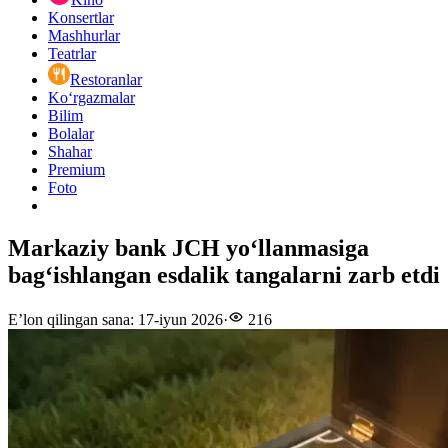
Konsertlar
Mashhurlar
Teatrlar
Restoranlar
Ko‘rgazmalar
Bilim
Bolalar
Shahar
Premium
Foto
Markaziy bank JCH yo‘llanmasiga
bag‘ishlangan esdalik tangalarni zarb etdi
E’lon qilingan sana
:
17-iyun 2026
·
216