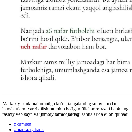
Markaziy bank ma’lumotiga ko‘ra, tangalarning sotuv narxlari
hamda ularni xarid qilish mumkin bo‘lgan filiallar ro‘yxati bankning
rasmiy veb-sayti va ijtimoiy tarmoqlardagi sahifalarida e’lon qilinadi.
#
kumush
#
markaziy bank