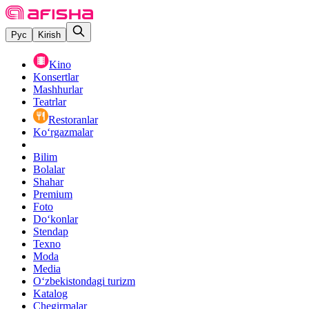
Рус
Kirish
Kino
Konsertlar
Mashhurlar
Teatrlar
Restoranlar
Ko‘rgazmalar
Bilim
Bolalar
Shahar
Premium
Foto
Do‘konlar
Stendap
Texno
Moda
Media
O‘zbekistondagi turizm
Katalog
Chegirmalar