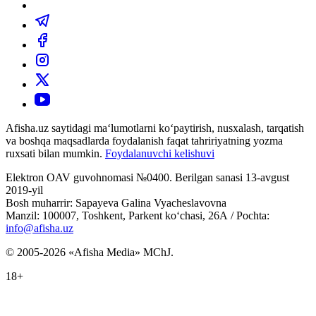
Afisha.uz saytidagi ma‘lumotlarni ko‘paytirish, nusxalash, tarqatish
va boshqa maqsadlarda foydalanish faqat tahririyatning yozma
ruxsati bilan mumkin.
Foydalanuvchi kelishuvi
Elektron OAV guvohnomasi №0400. Berilgan sanasi 13-avgust
2019-yil
Bosh muharrir: Sapayeva Galina Vyacheslavovna
Manzil: 100007, Toshkent, Parkent ko‘chasi, 26А / Pochta:
info@afisha.uz
© 2005-2026 «Afisha Media» MChJ.
18+