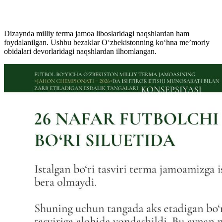
Dizaynda milliy terma jamoa liboslaridagi naqshlardan ham
foydalanilgan. Ushbu bezaklar O‘zbekistonning ko‘hna me’moriy
obidalari devorlaridagi naqshlardan ilhomlangan.