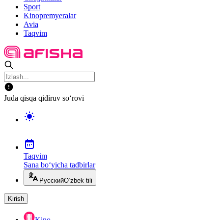
Sport
Kinopremyeralar
Avia
Taqvim
Juda qisqa qidiruv so‘rovi
Taqvim
Sana bo‘yicha tadbirlar
Русский
O‘zbek tili
Kirish
Kino