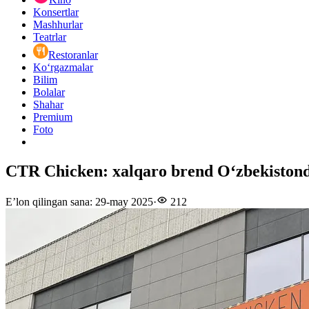
Konsertlar
Mashhurlar
Teatrlar
Restoranlar
Ko‘rgazmalar
Bilim
Bolalar
Shahar
Premium
Foto
CTR Chicken: xalqaro brend O‘zbekistond
E’lon qilingan sana
:
29-may 2025
·
212