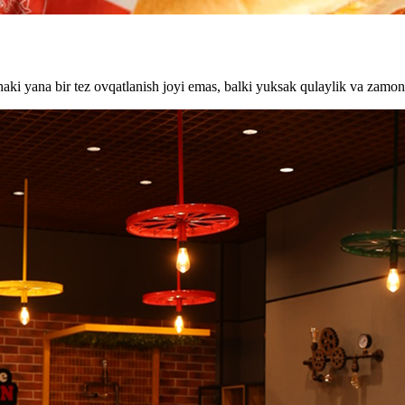
haki yana bir tez ovqatlanish joyi emas, balki yuksak qulaylik va zamo