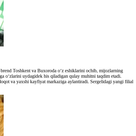
 brend Toshkent va Buxoroda o‘z eshiklarini ochib, mijozlarning
a o‘zlarini uydagidek his qiladigan qulay muhitni taqdim etadi.
loqot va yaxshi kayfiyat markaziga aylantiradi. Sergelidagi yangi filial