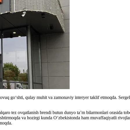
uq go‘shti, qulay muhit va zamonaviy interyer taklif etmoqda. Sergelida
lqaro tez ovqatlanish brendi butun dunyo ta’m bilarmonlari orasida tob
lashtirmoqda va hozirgi kunda O‘zbekistonda ham muvaffaqiyatli rivojl
tmoqda.