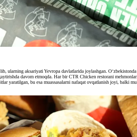
b, ularning aksariyati Yevropa davlatlarida joylashgan. O‘zbekistonda
engaytirishda davom etmoqda. Har bir CTR Chicken restorani mehmonlarg
itlar yaratilgan, bu esa muassasalarni nafaqat ovqatlanish joyi, balki mu