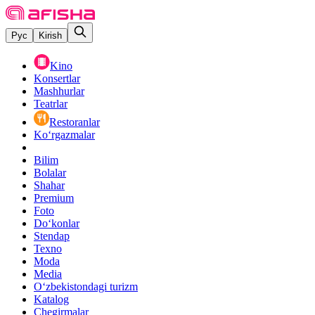
Рус
Kirish
Kino
Konsertlar
Mashhurlar
Teatrlar
Restoranlar
Ko‘rgazmalar
Bilim
Bolalar
Shahar
Premium
Foto
Do‘konlar
Stendap
Texno
Moda
Media
O‘zbekistondagi turizm
Katalog
Chegirmalar