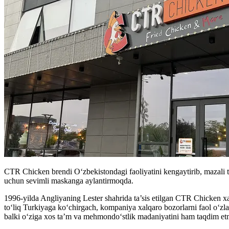
CTR Chicken brendi O‘zbekistondagi faoliyatini kengaytirib, mazali tov
uchun sevimli maskanga aylantirmoqda.
1996-yilda Angliyaning Lester shahrida ta’sis etilgan CTR Chicken xa
to‘liq Turkiyaga ko‘chirgach, kompaniya xalqaro bozorlarni faol o‘z
balki o‘ziga xos ta’m va mehmondo‘stlik madaniyatini ham taqdim e