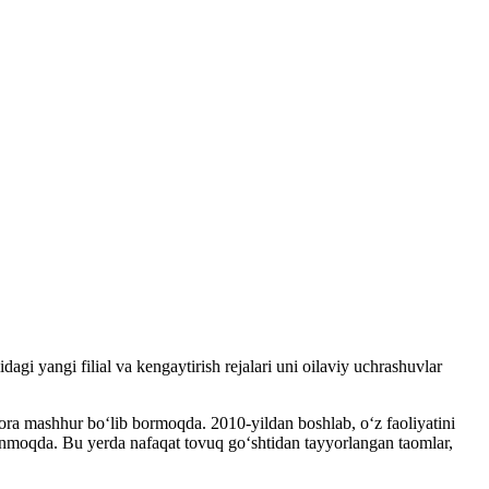
gi yangi filial va kengaytirish rejalari uni oilaviy uchrashuvlar
ora mashhur bo‘lib bormoqda. 2010-yildan boshlab, o‘z faoliyatini
anmoqda. Bu yerda nafaqat tovuq go‘shtidan tayyorlangan taomlar,