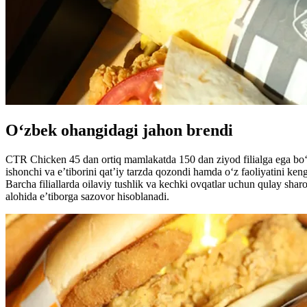
O‘zbek ohangidagi jahon brendi
CTR Chicken 45 dan ortiq mamlakatda 150 dan ziyod filialga ega bo‘li
ishonchi va e’tiborini qat’iy tarzda qozondi hamda o‘z faoliyatini k
Barcha filiallarda oilaviy tushlik va kechki ovqatlar uchun qulay sharo
alohida e’tiborga sazovor hisoblanadi.