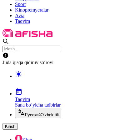
Sport
Kinopremyeralar
Avia
Taqvim
Juda qisqa qidiruv so‘rovi
Taqvim
Sana bo‘yicha tadbirlar
Русский
O‘zbek tili
Kirish
Kino