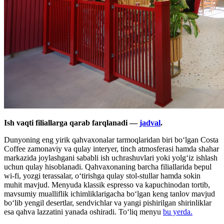
Ish vaqti filiallarga qarab farqlanadi —
jadval
.
Dunyoning eng yirik qahvaxonalar tarmoqlaridan biri bo‘lgan
Costa
Coffee zamonaviy va qulay interyer, tinch atmosferasi hamda shahar
markazida joylashgani sababli ish uchrashuvlari yoki yolg‘iz ishlash
uchun qulay hisoblanadi. Qahvaxonaning barcha filiallarida bepul
wi-fi, yozgi terassalar, oʻtirishga qulay stol-stullar hamda sokin
muhit mavjud. Menyuda klassik espresso va kapuchinodan tortib,
mavsumiy mualliflik ichimliklarigacha bo‘lgan keng tanlov mavjud
boʻlib yengil desertlar, sendvichlar va yangi pishirilgan shirinliklar
esa qahva lazzatini yanada oshiradi. Toʻliq menyu
bu yerda.