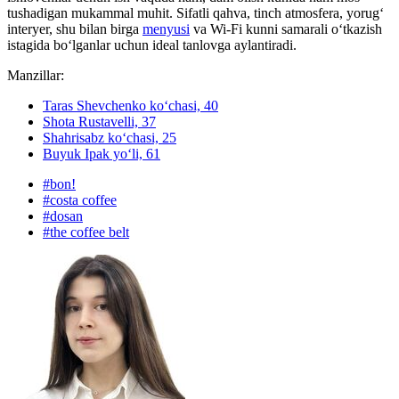
tushadigan mukammal muhit. Sifatli qahva, tinch atmosfera, yorug‘
interyer, shu bilan birga
menyusi
va Wi-Fi kunni samarali o‘tkazish
istagida bo‘lganlar uchun ideal tanlovga aylantiradi.
Manzillar:
Taras Shevchenko koʻchasi, 40
Shota Rustavelli, 37
Shahrisabz koʻchasi, 25
Buyuk Ipak yoʻli, 61
#
bon!
#
costa coffee
#
dosan
#
the coffee belt