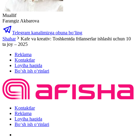
Muallif
Farangiz Akbarova
Telegram kanalimizga obuna bo‘ling
Shahar
Kafe va kreativ: Toshkentda frilanserlar ishlashi uchun 10
ta joy – 2025
Reklama
Kontaktlar
Loyiha haqida
Bo‘sh ish o‘rinlari
Kontaktlar
Reklama
Loyiha haqida
Bo‘sh ish o‘rinlari