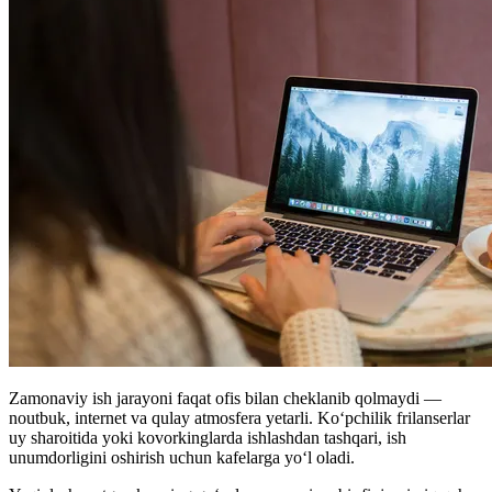
Zamonaviy ish jarayoni faqat ofis bilan cheklanib qolmaydi —
noutbuk, internet va qulay atmosfera yetarli. Ko‘pchilik frilanserlar
uy sharoitida yoki kovorkinglarda ishlashdan tashqari, ish
unumdorligini oshirish uchun kafelarga yo‘l oladi.