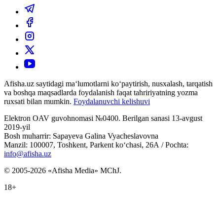
Afisha.uz saytidagi ma‘lumotlarni ko‘paytirish, nusxalash, tarqatish
va boshqa maqsadlarda foydalanish faqat tahririyatning yozma
ruxsati bilan mumkin.
Foydalanuvchi kelishuvi
Elektron OAV guvohnomasi №0400. Berilgan sanasi 13-avgust
2019-yil
Bosh muharrir: Sapayeva Galina Vyacheslavovna
Manzil: 100007, Toshkent, Parkent ko‘chasi, 26А / Pochta:
info@afisha.uz
© 2005-2026 «Afisha Media» MChJ.
18+