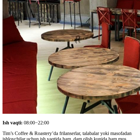
Ish vaqti:
08:00−22:00
Tim’s Coffee & Roastery’da frilanserlar, talabalar yoki masofadan
ishlovchilar uchun ish vaqtida ham, dam olish kunida ham mos