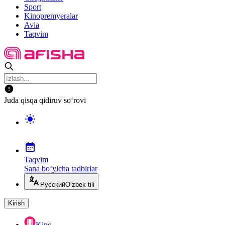
Sport
Kinopremyeralar
Avia
Taqvim
Juda qisqa qidiruv so‘rovi
Taqvim
Sana bo‘yicha tadbirlar
Русский
O‘zbek tili
Kirish
Kino