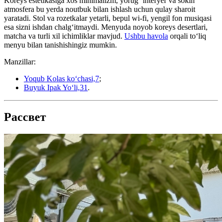
Koreys estetikasiga xos minimalizm, yorug‘ interyer va sokin
atmosfera bu yerda noutbuk bilan ishlash uchun qulay sharoit
yaratadi. Stol va rozetkalar yetarli, bepul wi-fi, yengil fon musiqasi
esa sizni ishdan chalg‘itmaydi. Menyuda noyob koreys desertlari,
matcha va turli xil ichimliklar mavjud.
Ushbu havola
orqali toʻliq
menyu bilan tanishishingiz mumkin.
Manzillar:
Yoqub Kolas koʻchasi,7
;
Buyuk Ipak Yoʻli,31
.
Рассвет