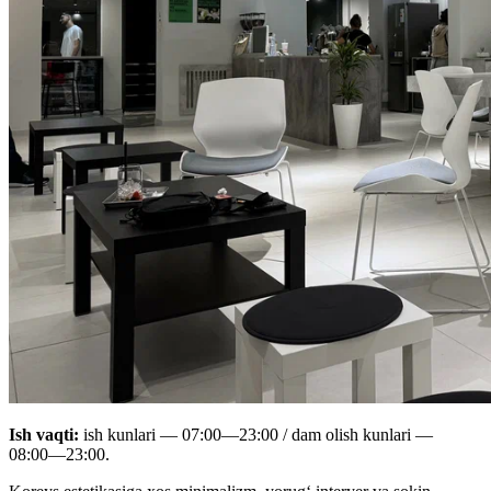
Ish vaqti:
ish kunlari —
07:00—23:00
/ dam olish kunlari —
08:00—23:00
.