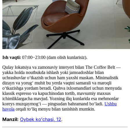
Ish vaqti:
07:00−23:00 (dam olish kunlarisiz).
Qulay lokatsiya va zamonaviy interyeri bilan The Coffee Belt —
yakka holda noutbukda ishlash yoki jamoadoshlar bilan
uchrashuvlar o‘tkazish uchun ham yaxshi maskan. Minimalistik
dizayn va yorug‘ muhit bu yerda vaqtni samarali va maroqli
o‘tkazishga yordam beradi. Qahva ixlosmandlari uchun menyuda
klassik espresso va kapuchinodan tortib, mavsumiy maxsus
ichimliklargacha mavjud. Yozning iliq kunlarida esa mehmonlar
koreys muzqaymog‘i — pingsudan bahramand bo‘ladi.
Ushbu
havola
orqali toʻliq menyu bilan tanishish mumkin.
Manzil:
Oybek koʻchasi, 12
.