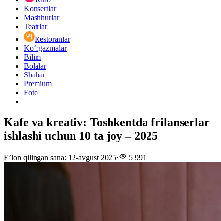
Konsertlar
Mashhurlar
Teatrlar
Restoranlar
Ko‘rgazmalar
Bilim
Bolalar
Shahar
Premium
Foto
Kafe va kreativ: Toshkentda frilanserlar
ishlashi uchun 10 ta joy – 2025
E’lon qilingan sana
:
12-avgust 2025
·
5 991