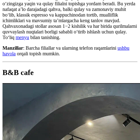
oʻzingizga yaqin va qulay filialni topishga yordam beradi. Bu yerda
nafaqat a’lo darajadagi qahva, balki qulay va zamonaviy muhit
boʻlib, klassik espresso va kappuchinodan tortib, mualliflik
ichimliklari va mavsumiy ta’mlargacha keng tanlov mavjud.
Qahvaxonadagi stollar asosan 1−2 kishilik va har birida qurilmalarni
quvvaylash nuqtalari borligi sababli oʻtirib ishlash uchun qulay.
Toʻliq
menyu
bilan tanishing.
Manzillar
: Barcha filiallar va ularning telefon raqamlarini
ushbu
havola
orqali topish mumkin.
B&B cafe