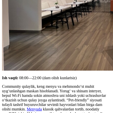
Ish vaqti:
08:00—22:00 (dam olish kunlarisiz)
Community qulaylik, keng menyu va mehmondo‘st muhit
uyg‘unlashgan maskan hisoblanadi. Yorug‘ va shinam interyer,
bepul Wi-Fi hamda sokin atmosfera uni ishlash yoki uchrashuvlar
o‘tkazish uchun qulay joyga aylantiradi. “Pet-friendly” siyosati
tufayli tashrif buyuruvchilar sevimli hayvonlari bilan birga dam
olishi mumkin.
Menyuda
klassik qahvalardan tortib, noodatiy