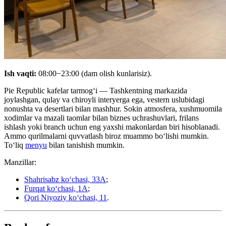
Ish vaqti:
08:00−23:00 (dam olish kunlarisiz).
Pie Republic kafelar tarmogʻi — Tashkentning markazida
joylashgan, qulay va chiroyli interyerga ega, vestern uslubidagi
nonushta va desertlari bilan mashhur. Sokin atmosfera, xushmuomila
xodimlar va mazali taomlar bilan biznes uchrashuvlari, frilans
ishlash yoki branch uchun eng yaxshi makonlardan biri hisoblanadi.
Ammo qurilmalarni quvvatlash biroz muammo boʻlishi mumkin.
Toʻliq
menyu
bilan tanishish mumkin.
Manzillar:
Shahrisabz koʻchasi, 33A
;
Furqat koʻchasi, 1A
;
Qori Niyoziy koʻchasi, 11
.