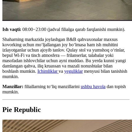
Ish vaqti:
08:00−23:00 (jadval filialga qarab farqlanishi mumkin).
Shaharning markazida joylashgan B&B qahvaxonalar maxsus
kovorking uchun moʻljallangan joy boʻlmasa ham ish muhitini
izlayotganlar uchun ajoyib tanlov. Qulay stol va yumshoq oʻrinlar,
bepul Wi-Fi va tinch atmosfera — frilanserlar, talabalar yoki
masofadan ishlovchilar uchun ayni muddao. Bu yerda kunni yangi
damlangan qahva, iliq kruassan va mazali nonushtalar bilan
boshlash mumkin.
Ichimliklar
va
yeguliklar
menyusi bilan tanishish
mumkin.
Manzillar:
filiallarning toʻliq manzillarini
ushbu havola
dan topish
mumkin.
Pie Republic