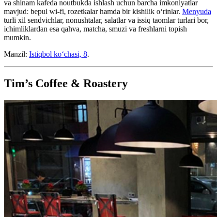
va shinam kafeda noutbukda ishlash uchun barcha imkoniyatlar
mavjud: bepul wi-fi, rozetkalar hamda bir kishilik oʻrinlar.
Menyuda
turli xil sendvichlar, nonushtalar, salatlar va issiq taomlar turlari bor,
ichimliklardan esa qahva, matcha, smuzi va freshlarni topish
mumkin.
Manzil:
Istiqbol koʻchasi, 8
.
Tim’s Coffee & Roastery