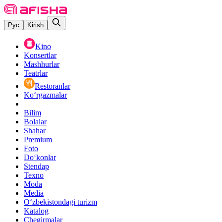
Рус
Kirish
Kino
Konsertlar
Mashhurlar
Teatrlar
Restoranlar
Ko‘rgazmalar
Bilim
Bolalar
Shahar
Premium
Foto
Do‘konlar
Stendap
Texno
Moda
Media
O‘zbekistondagi turizm
Katalog
Chegirmalar