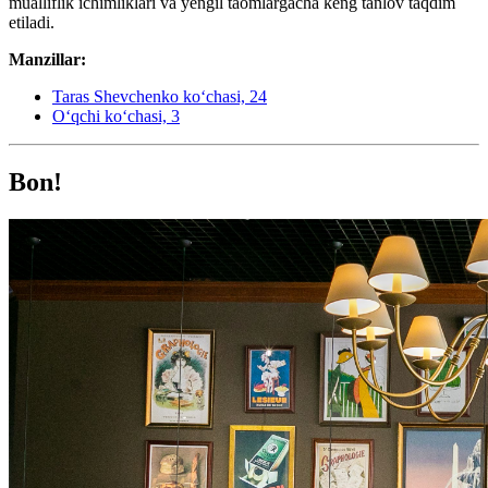
mualliflik ichimliklari va yengil taomlargacha keng tanlov taqdim
etiladi.
Manzillar:
Taras Shevchenko koʻchasi, 24
Oʻqchi koʻchasi, 3
Bon!