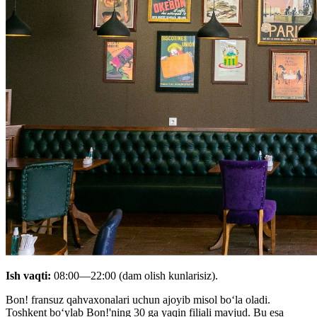
Ish vaqti:
08:00—22:00
(dam olish kunlarisiz).
Bon! fransuz qahvaxonalari uchun ajoyib misol boʻla oladi.
Toshkent boʻylab Bon!'ning 30 ga yaqin filiali mavjud. Bu esa