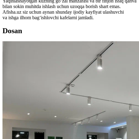
Yaqinlashayotgan kuzning go‘zal manzarasi va bir finjon issiq qahva
bilan sokin muhitda ishlash uchun uzoqqa borish shart emas.
Afisha.uz siz uchun aynan shunday ijodiy kayfiyat ulashuvchi
va ishga ilhom bagʻishlovchi kafelarni jamladi.
Dosan