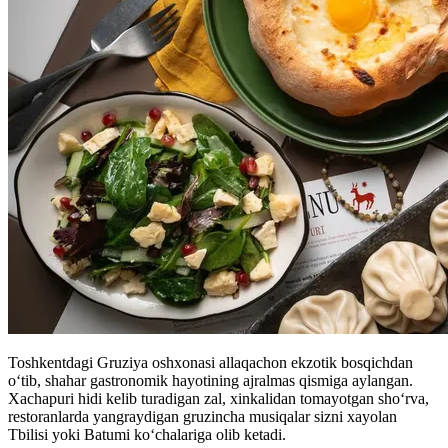
Toshkentdagi Gruziya oshxonasi allaqachon ekzotik bosqichdan
oʻtib, shahar gastronomik hayotining ajralmas qismiga aylangan.
Xachapuri hidi kelib turadigan zal, xinkalidan tomayotgan sho‘rva,
restoranlarda yangraydigan gruzincha musiqalar sizni xayolan
Tbilisi yoki Batumi koʻchalariga olib ketadi.