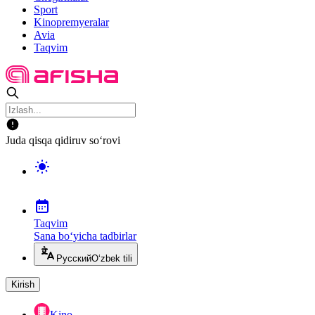
Sport
Kinopremyeralar
Avia
Taqvim
Juda qisqa qidiruv so‘rovi
Taqvim
Sana bo‘yicha tadbirlar
Русский
O‘zbek tili
Kirish
Kino