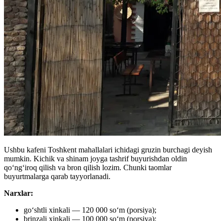
Ushbu kafeni Toshkent mahallalari ichidagi gruzin burchagi deyish
mumkin. Kichik va shinam joyga tashrif buyurishdan oldin
qoʻngʻiroq qilish va bron qilish lozim. Chunki taomlar
buyurtmalarga qarab tayyorlanadi.
Narxlar:
goʻshtli xinkali — 120 000 soʻm (porsiya);
brinzali xinkali — 100 000 soʻm (porsiya);