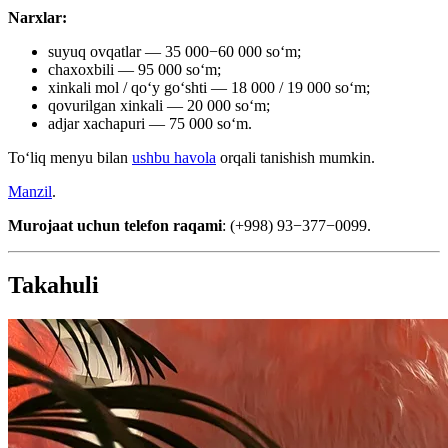
Narxlar:
suyuq ovqatlar — 35 000−60 000 soʻm;
chaxoxbili — 95 000 soʻm;
xinkali mol / qoʻy goʻshti — 18 000 / 19 000 soʻm;
qovurilgan xinkali — 20 000 soʻm;
adjar xachapuri — 75 000 soʻm.
Toʻliq menyu bilan
ushbu havola
orqali tanishish mumkin.
Manzil
.
Murojaat uchun telefon raqami
: (+998) 93−377−0099.
Takahuli