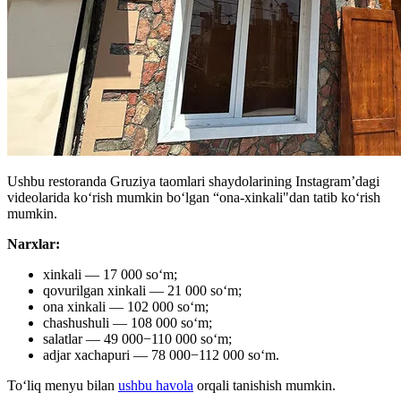
Ushbu restoranda Gruziya taomlari shaydolarining Instagram’dagi
videolarida koʻrish mumkin boʻlgan “ona-xinkali"dan tatib koʻrish
mumkin.
Narxlar:
xinkali — 17 000 soʻm;
qovurilgan xinkali — 21 000 soʻm;
ona xinkali — 102 000 soʻm;
chashushuli — 108 000 soʻm;
salatlar — 49 000−110 000 soʻm;
adjar xachapuri — 78 000−112 000 soʻm.
Toʻliq menyu bilan
ushbu havola
orqali tanishish mumkin.