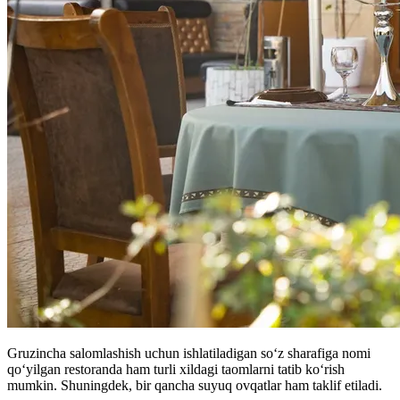
Gruzincha salomlashish uchun ishlatiladigan soʻz sharafiga nomi
qoʻyilgan restoranda ham turli xildagi taomlarni tatib koʻrish
mumkin. Shuningdek, bir qancha suyuq ovqatlar ham taklif etiladi.