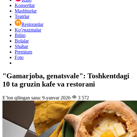
Konsertlar
Mashhurlar
Teatrlar
Restoranlar
Ko‘rgazmalar
Bilim
Bolalar
Shahar
Premium
Foto
"Gamarjoba, genatsvale": Toshkentdagi
10 ta gruzin kafe va restorani
E’lon qilingan sana
:
9-yanvar 2026
·
3 572