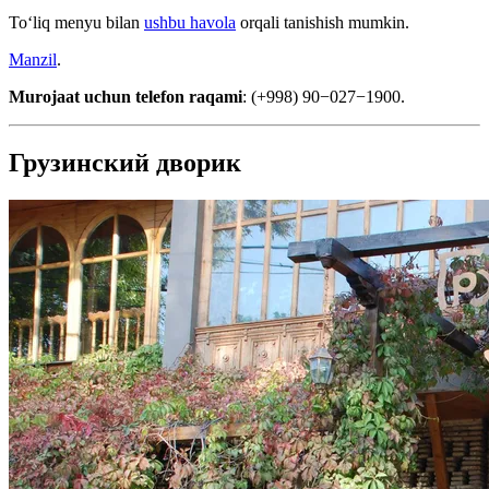
Toʻliq menyu bilan
ushbu havola
orqali tanishish mumkin.
Manzil
.
Murojaat uchun telefon raqami
: (+998) 90−027−1900.
Грузинский дворик