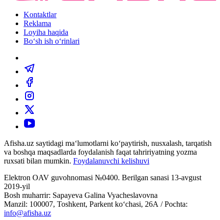
Kontaktlar
Reklama
Loyiha haqida
Bo‘sh ish o‘rinlari
Afisha.uz saytidagi ma‘lumotlarni ko‘paytirish, nusxalash, tarqatish
va boshqa maqsadlarda foydalanish faqat tahririyatning yozma
ruxsati bilan mumkin.
Foydalanuvchi kelishuvi
Elektron OAV guvohnomasi №0400. Berilgan sanasi 13-avgust
2019-yil
Bosh muharrir: Sapayeva Galina Vyacheslavovna
Manzil: 100007, Toshkent, Parkent ko‘chasi, 26А / Pochta:
info@afisha.uz