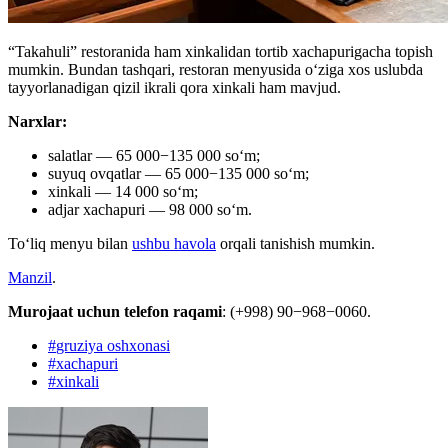
“Takahuli” restoranida ham xinkalidan tortib xachapurigacha topish
mumkin. Bundan tashqari, restoran menyusida oʻziga xos uslubda
tayyorlanadigan qizil ikrali qora xinkali ham mavjud.
Narxlar:
salatlar — 65 000−135 000 soʻm;
suyuq ovqatlar — 65 000−135 000 soʻm;
xinkali — 14 000 soʻm;
adjar xachapuri — 98 000 soʻm.
Toʻliq menyu bilan
ushbu havola
orqali tanishish mumkin.
Manzil
.
Murojaat uchun telefon raqami
: (+998) 90−968−0060.
#
gruziya oshxonasi
#
xachapuri
#
xinkali