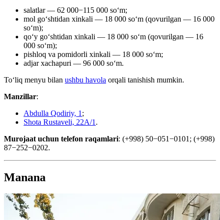
salatlar — 62 000−115 000 soʻm;
mol goʻshtidan xinkali — 18 000 soʻm (qovurilgan — 16 000
soʻm);
qoʻy goʻshtidan xinkali — 18 000 soʻm (qovurilgan — 16
000 soʻm);
pishloq va pomidorli xinkali — 18 000 soʻm;
adjar xachapuri — 96 000 soʻm.
Toʻliq menyu bilan
ushbu havola
orqali tanishish mumkin.
Manzillar
:
Abdulla Qodiriy, 1
;
Shota Rustaveli, 22А/1
.
Murojaat uchun telefon raqamlari
: (+998) 50−051−0101; (+998)
87−252−0202.
Manana