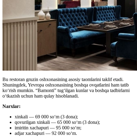
Bu restoran gruzin oshxonasining asosiy taomlarini taklif etadi.
Shuningdek, Yevropa oshxonasining boshqa ovqatlarini ham tatib
koʻrish mumkin. “Bamonti” tugʻilgan kunlar va boshqa tadbirlarni
oʻtkazish uchun ham qulay hisoblanadi.
Narxlar:
xinkali — 69 000 soʻm (3 dona);
qovurilgan xinkali — 65 000 soʻm (3 dona);
imiritin xachapuri — 95 000 soʻm;
adjar xachapuri — 92 000 soʻm.