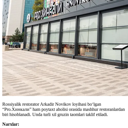
Rossiyalik restorator Arkadir Novikov loyihasi boʻlgan
“Pro.Хинкали” ham poytaxt aholisi orasida mashhur restoranlardan
biri hisoblanadi. Unda turli xil gruzin taomlari taklif etiladi.
Narxlar: