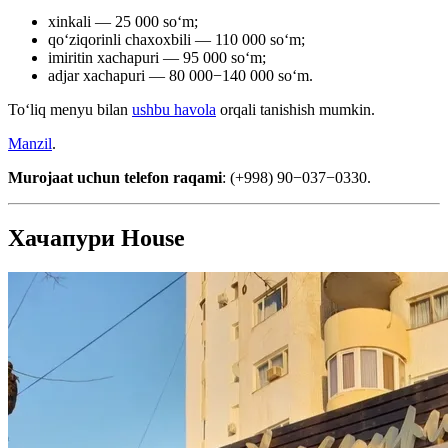
xinkali — 25 000 soʻm;
qoʻziqorinli chaxoxbili — 110 000 soʻm;
imiritin xachapuri — 95 000 soʻm;
adjar xachapuri — 80 000−140 000 soʻm.
Toʻliq menyu bilan
ushbu havola
orqali tanishish mumkin.
Manzil
.
Murojaat uchun telefon raqami
: (+998) 90−037−0330.
Хачапури House