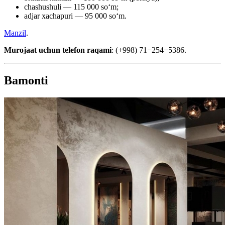
chashushuli — 115 000 soʻm;
adjar xachapuri — 95 000 soʻm.
Manzil
.
Murojaat uchun telefon raqami
: (+998) 71−254−5386.
Bamonti