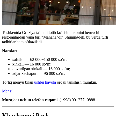
Toshkentda Gruziya ta’mini totib koʻrish imkonini beruvchi
restoranlardan yana biri “Manana"dir. Shuningdek, bu yerda turli
tadbirlar ham oʻtkaziladi.
Narxlar:
salatlar — 62 000−150 000 soʻm;
xinkali — 16 000 soʻm;
qovurilgan xinkali — 16 000 soʻm;
adjar xachapuri — 96 000 soʻm.
Toʻliq menyu bilan
ushbu havola
orqali tanishish mumkin.
Manzil
.
Murojaat uchun telefon raqami
: (+998) 99−277−0888.
Khachapuri Park