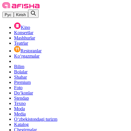
Рус
Kirish
Kino
Konsertlar
Mashhurlar
Teatrlar
Restoranlar
Ko‘rgazmalar
Bilim
Bolalar
Shahar
Premium
Foto
Do‘konlar
Stendap
Texno
Moda
Media
O‘zbekistondagi turizm
Katalog
Chegirmalar