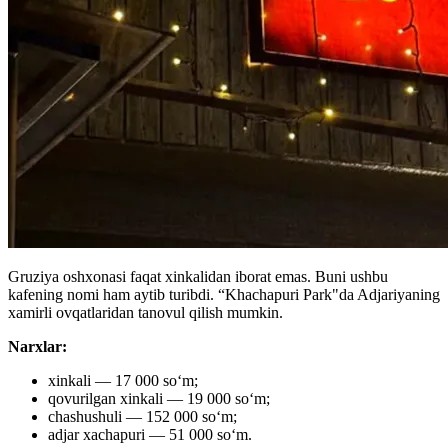
Gruziya oshxonasi faqat xinkalidan iborat emas. Buni ushbu
kafening nomi ham aytib turibdi. “Khachapuri Park"da Adjariyaning
xamirli ovqatlaridan tanovul qilish mumkin.
Narxlar:
xinkali — 17 000 soʻm;
qovurilgan xinkali — 19 000 soʻm;
chashushuli — 152 000 soʻm;
adjar xachapuri — 51 000 soʻm.