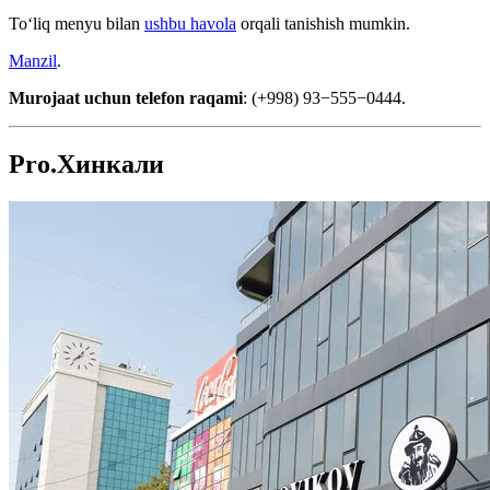
Toʻliq menyu bilan
ushbu havola
orqali tanishish mumkin.
Manzil
.
Murojaat uchun telefon raqami
: (+998) 93−555−0444.
Pro.Хинкали