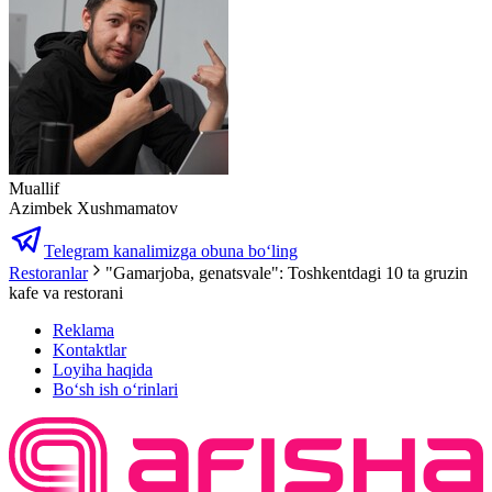
Muallif
Azimbek Xushmamatov
Telegram kanalimizga obuna bo‘ling
Restoranlar
"Gamarjoba, genatsvale": Toshkentdagi 10 ta gruzin
kafe va restorani
Reklama
Kontaktlar
Loyiha haqida
Bo‘sh ish o‘rinlari