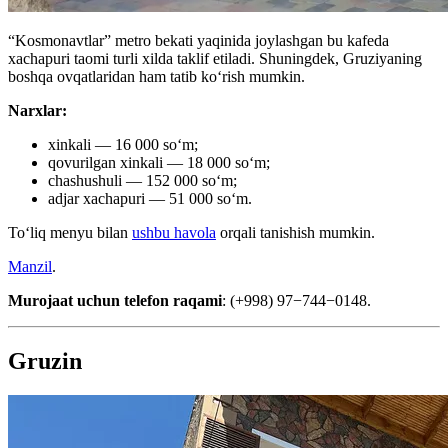
“Kosmonavtlar” metro bekati yaqinida joylashgan bu kafeda
xachapuri taomi turli xilda taklif etiladi. Shuningdek, Gruziyaning
boshqa ovqatlaridan ham tatib koʻrish mumkin.
Narxlar:
xinkali — 16 000 soʻm;
qovurilgan xinkali — 18 000 soʻm;
chashushuli — 152 000 soʻm;
adjar xachapuri — 51 000 soʻm.
Toʻliq menyu bilan
ushbu havola
orqali tanishish mumkin.
Manzil
.
Murojaat uchun telefon raqami
: (+998) 97−744−0148.
Gruzin