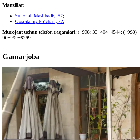
Manzillar
:
Sultonali Mashhadiy, 57
;
Gospitalniy koʻchasi, 7A
.
Murojaat uchun telefon raqamlari
: (+998) 33−404−4544; (+998)
90−999−8299.
Gamarjoba