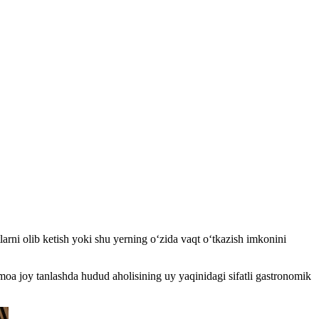
rni olib ketish yoki shu yerning o‘zida vaqt o‘tkazish imkonini
moa joy tanlashda hudud aholisining uy yaqinidagi sifatli gastronomik