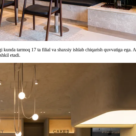
kunda tarmoq 17 ta filial va shaxsiy ishlab chiqarish quvvatiga ega. Ass
hkil etadi.