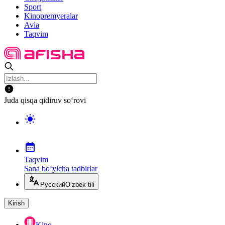
Sport
Kinopremyeralar
Avia
Taqvim
Juda qisqa qidiruv so‘rovi
Taqvim
Sana bo‘yicha tadbirlar
Русский
O‘zbek tili
Kirish
Kino