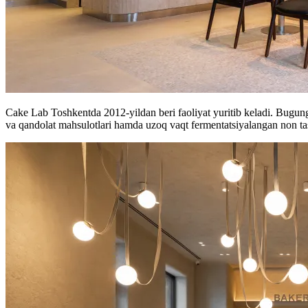
Cake Lab Toshkentda 2012-yildan beri faoliyat yuritib keladi. Bugungi 
va qandolat mahsulotlari hamda uzoq vaqt fermentatsiyalangan non tas