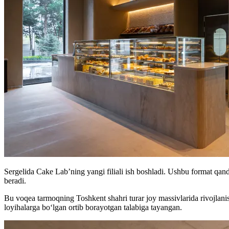
Sergelida Cake Lab’ning yangi filiali ish boshladi. Ushbu format qan
beradi.
Bu voqea tarmoqning Toshkent shahri turar joy massivlarida rivojlanis
loyihalarga bo‘lgan ortib borayotgan talabiga tayangan.