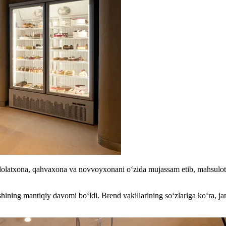
dolatxona, qahvaxona va novvoyxonani o‘zida mujassam etib, mahsulotla
hining mantiqiy davomi bo‘ldi. Brend vakillarining so‘zlariga ko‘ra, ja