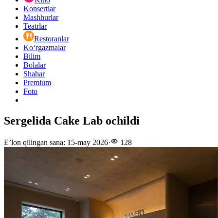
Konsertlar
Mashhurlar
Teatrlar
Restoranlar
Ko‘rgazmalar
Bilim
Bolalar
Shahar
Premium
Foto
Sergelida Cake Lab ochildi
E’lon qilingan sana
:
15-may 2026
·
128