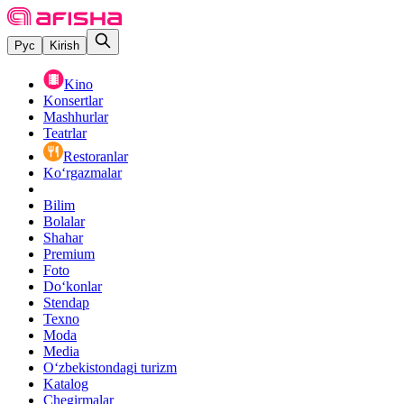
Рус
Kirish
Kino
Konsertlar
Mashhurlar
Teatrlar
Restoranlar
Ko‘rgazmalar
Bilim
Bolalar
Shahar
Premium
Foto
Do‘konlar
Stendap
Texno
Moda
Media
O‘zbekistondagi turizm
Katalog
Chegirmalar