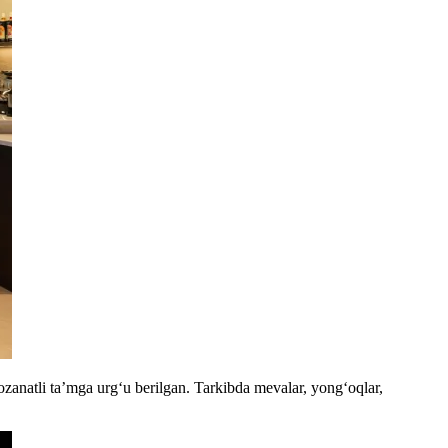
zanatli ta’mga urg‘u berilgan. Tarkibda mevalar, yong‘oqlar,