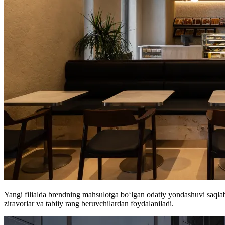
Yangi filialda brendning mahsulotga bo‘lgan odatiy yondashuvi saqlab
ziravorlar va tabiiy rang beruvchilardan foydalaniladi.