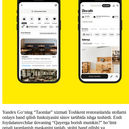
Yandex Go‘ning “Taomlar” xizmati Toshkent restoranlarida stollarni
onlayn band qilish funksiyasini sinov tartibida ishga tushirdi. Endi
foydalanuvchilar ilovaning “Qayerga borish mumkin?” bo‘limi
orqali taomlanish maskanini tanlab, stolni band qilishi va