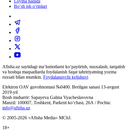
Loyiha haqida
Bo‘sh ish o‘rinlari
Afisha.uz saytidagi ma‘lumotlarni ko‘paytirish, nusxalash, tarqatish
va boshqa maqsadlarda foydalanish faqat tahririyatning yozma
ruxsati bilan mumkin.
Foydalanuvchi kelishuvi
Elektron OAV guvohnomasi №0400. Berilgan sanasi 13-avgust
2019-yil
Bosh muharrir: Sapayeva Galina Vyacheslavovna
Manzil: 100007, Toshkent, Parkent ko‘chasi, 26А / Pochta:
info@afisha.uz
© 2005-2026 «Afisha Media» MChJ.
18+