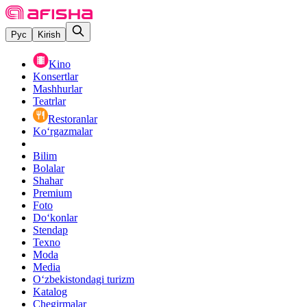
Рус
Kirish
Kino
Konsertlar
Mashhurlar
Teatrlar
Restoranlar
Ko‘rgazmalar
Bilim
Bolalar
Shahar
Premium
Foto
Do‘konlar
Stendap
Texno
Moda
Media
O‘zbekistondagi turizm
Katalog
Chegirmalar