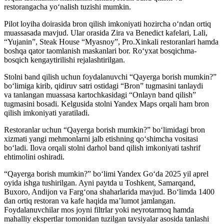
restorangacha yo‘nalish tuzishi mumkin.
Pilot loyiha doirasida bron qilish imkoniyati hozircha o‘ndan ortiq
muassasada mavjud. Ular orasida Zira va Benedict kafelari, Lali,
“Yujanin”, Steak House “Myasnoy”, Pro.Xinkali restoranlari hamda
boshqa qator taomlanish maskanlari bor. Ro‘yxat bosqichma-
bosqich kengaytirilishi rejalashtirilgan.
Stolni band qilish uchun foydalanuvchi “Qayerga borish mumkin?”
bo‘limiga kirib, qidiruv satri ostidagi “Bron” tugmasini tanlaydi
va tanlangan muassasa kartochkasidagi “Onlayn band qilish”
tugmasini bosadi. Kelgusida stolni Yandex Maps orqali ham bron
qilish imkoniyati yaratiladi.
Restoranlar uchun “Qayerga borish mumkin?” bo‘limidagi bron
xizmati yangi mehmonlarni jalb etishning qo‘shimcha vositasi
bo‘ladi. Ilova orqali stolni darhol band qilish imkoniyati tashrif
ehtimolini oshiradi.
“Qayerga borish mumkin?” bo‘limi Yandex Go‘da 2025 yil aprel
oyida ishga tushirilgan. Ayni paytda u Toshkent, Samarqand,
Buxoro, Andijon va Farg‘ona shaharlarida mavjud. Bo‘limda 1400
dan ortiq restoran va kafe haqida ma’lumot jamlangan.
Foydalanuvchilar mos joyni filtrlar yoki neyrotarmoq hamda
mahalliy ekspertlar tomonidan tuzilgan tavsiyalar asosida tanlashi