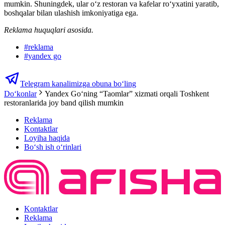
mumkin. Shuningdek, ular o‘z restoran va kafelar ro‘yxatini yaratib,
boshqalar bilan ulashish imkoniyatiga ega.
Reklama huquqlari asosida.
#
reklama
#
yandex go
Telegram kanalimizga obuna bo‘ling
Do‘konlar
Yandex Goʻning “Taomlar” xizmati orqali Toshkent
restoranlarida joy band qilish mumkin
Reklama
Kontaktlar
Loyiha haqida
Bo‘sh ish o‘rinlari
Kontaktlar
Reklama