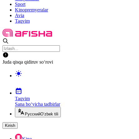
Sport
Kinopremyeralar
Avia
Taqvim
Juda qisqa qidiruv so‘rovi
Taqvim
Sana bo‘yicha tadbirlar
Русский
O‘zbek tili
Kirish
Kino