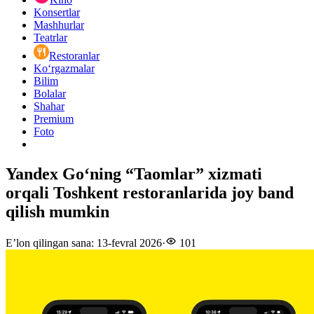
Konsertlar
Mashhurlar
Teatrlar
Restoranlar
Ko‘rgazmalar
Bilim
Bolalar
Shahar
Premium
Foto
Yandex Goʻning “Taomlar” xizmati
orqali Toshkent restoranlarida joy band
qilish mumkin
E’lon qilingan sana
:
13-fevral 2026
·
101