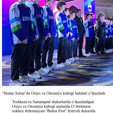
“Humo Arena"da Osiyo va Okeaniya kubogi bahslari oʻtkaziladi.
Toshkent va Samarqand shaharlarida oʻtkaziladigan
Osiyo va Okeaniya kubogi arafasida O‘zbekiston
xokkey federatsiyasi “Bahor Fest” festivali doirasida