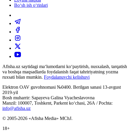
Bo‘sh ish o‘rinlari
Afisha.uz saytidagi ma‘lumotlarni ko‘paytirish, nusxalash, tarqatish
va boshqa maqsadlarda foydalanish faqat tahririyatning yozma
ruxsati bilan mumkin.
Foydalanuvchi kelishuvi
Elektron OAV guvohnomasi №0400. Berilgan sanasi 13-avgust
2019-yil
Bosh muharrir: Sapayeva Galina Vyacheslavovna
Manzil: 100007, Toshkent, Parkent ko‘chasi, 26А / Pochta:
info@afisha.uz
© 2005-2026 «Afisha Media» MChJ.
18+