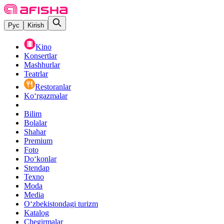
Рус
Kirish
Kino
Konsertlar
Mashhurlar
Teatrlar
Restoranlar
Ko‘rgazmalar
Bilim
Bolalar
Shahar
Premium
Foto
Do‘konlar
Stendap
Texno
Moda
Media
O‘zbekistondagi turizm
Katalog
Chegirmalar