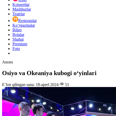
Konsertlar
Mashhurlar
Teatrlar
Restoranlar
Ko‘rgazmalar
Bilim
Bolalar
Shahar
Premium
Foto
Anons
Osiyo va Okeaniya kubogi oʻyinlari
E’lon qilingan sana
:
18-aprel 2024
·
51