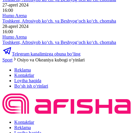
27-aprel 2024
16:00
Humo Arena
Toshkent, Afrosiyob ko‘ch. va Beshyog‘och ko‘ch. chorraha
28-aprel 2024
16:00
Humo Arena
Toshkent, Afrosiyob ko‘ch. va Beshyog‘och ko‘ch. chorraha
Telegram kanalimizga obuna bo‘ling
Sport
Osiyo va Okeaniya kubogi oʻyinlari
Reklama
Kontaktlar
Loyiha haqida
Bo‘sh ish o‘rinlari
Kontaktlar
Reklama
Loyiha haqida