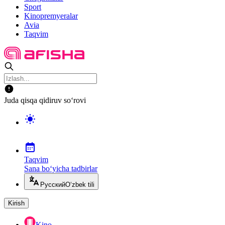
Sport
Kinopremyeralar
Avia
Taqvim
Juda qisqa qidiruv so‘rovi
Taqvim
Sana bo‘yicha tadbirlar
Русский
O‘zbek tili
Kirish
Kino