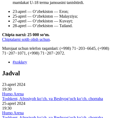
mamlakat U-18 terma jamoasini tanishtirdi.
23-aprel — O‘zbekiston — Eron;
25-aprel — O‘zbekiston — Malayziya;
27-aprel — O‘zbekiston — Kuvayt;
28-aprel — Oʻzbekiston — Tailand.
Chipta narxi: 25 000 soʻm.
Chiptalarni sotib olish uchun
.
Murojaat uchun telefon raqamlari: (+998) 71−203−6645, (+998)
71−207−1071, (+998) 71−207−2072.
#
xokkey
Jadval
23-aprel 2024
19:30
Humo Arena
Toshkent, Afrosiyob ko‘ch. va Beshyog‘och ko‘ch. chorraha
25-aprel 2024
19:30
Humo Arena
Toshkent, Afrosiyob ko‘ch. va Beshyog‘och ko‘ch. chorraha