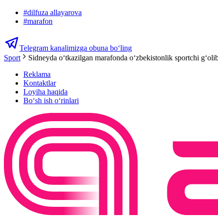
#
dilfuza allayarova
#
marafon
Telegram kanalimizga obuna bo‘ling
Sport
Sidneyda oʻtkazilgan marafonda oʻzbekistonlik sportchi gʻolib
Reklama
Kontaktlar
Loyiha haqida
Bo‘sh ish o‘rinlari