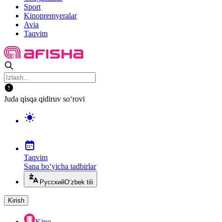
Sport
Kinopremyeralar
Avia
Taqvim
Juda qisqa qidiruv so‘rovi
Taqvim
Sana bo‘yicha tadbirlar
Русский
O‘zbek tili
Kirish
Kino