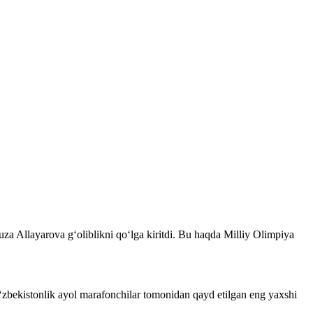
uza Allayarova gʻoliblikni qoʻlga kiritdi. Bu haqda Milliy Olimpiya
o‘zbekistonlik ayol marafonchilar tomonidan qayd etilgan eng yaxshi