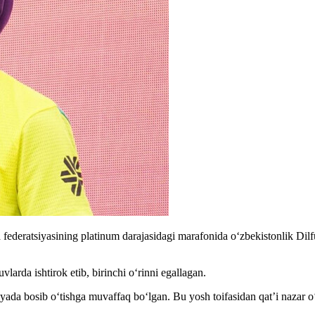
 federatsiyasining platinum darajasidagi marafonida o‘zbekistonlik Dilf
arda ishtirok etib, birinchi oʻrinni egallagan.
iyada bosib o‘tishga muvaffaq bo‘lgan. Bu yosh toifasidan qat’i nazar 