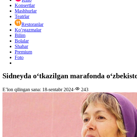
Konsertlar
Mashhurlar
Teatrlar
Restoranlar
Ko‘rgazmalar
Bilim
Bolalar
Shahar
Premium
Foto
Sidneyda oʻtkazilgan marafonda oʻzbekiston
E’lon qilingan sana
:
18-sentabr 2024
·
243