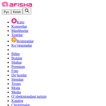
Рус
Kirish
Kino
Konsertlar
Mashhurlar
Teatrlar
Restoranlar
Ko‘rgazmalar
Bilim
Bolalar
Shahar
Premium
Foto
Do‘konlar
Stendap
Texno
Moda
Media
O‘zbekistondagi turizm
Katalog
Chegirmalar