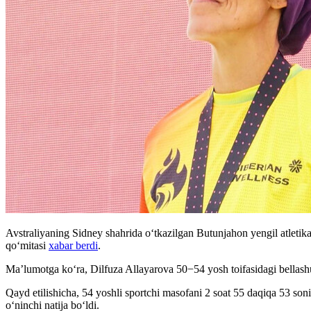
Avstraliyaning Sidney shahrida oʻtkazilgan Butunjahon yengil atletika
qoʻmitasi
xabar berdi
.
Ma’lumotga koʻra, Dilfuza Allayarova 50−54 yosh toifasidagi bellashuvl
Qayd etilishicha, 54 yoshli sportchi masofani 2 soat 55 daqiqa 53 son
o‘ninchi natija bo‘ldi.