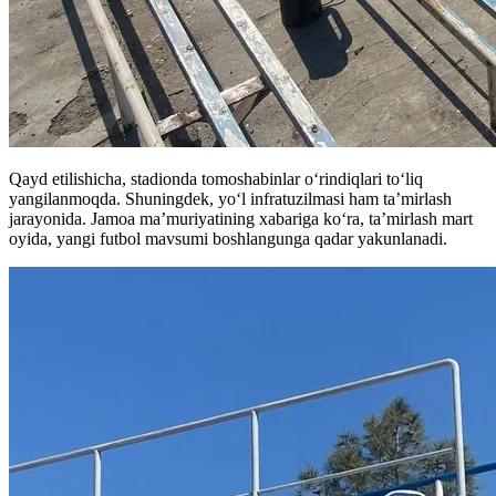
Qayd etilishicha, stadionda tomoshabinlar o‘rindiqlari to‘liq
yangilanmoqda. Shuningdek, yo‘l infratuzilmasi ham ta’mirlash
jarayonida. Jamoa ma’muriyatining xabariga koʻra, ta’mirlash mart
oyida, yangi futbol mavsumi boshlangunga qadar yakunlanadi.