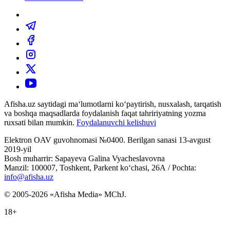
Afisha.uz saytidagi ma‘lumotlarni ko‘paytirish, nusxalash, tarqatish
va boshqa maqsadlarda foydalanish faqat tahririyatning yozma
ruxsati bilan mumkin.
Foydalanuvchi kelishuvi
Elektron OAV guvohnomasi №0400. Berilgan sanasi 13-avgust
2019-yil
Bosh muharrir: Sapayeva Galina Vyacheslavovna
Manzil: 100007, Toshkent, Parkent ko‘chasi, 26А / Pochta:
info@afisha.uz
© 2005-2026 «Afisha Media» MChJ.
18+