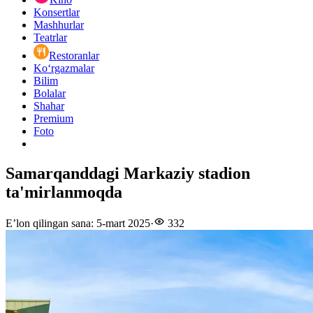
Konsertlar
Mashhurlar
Teatrlar
Restoranlar
Ko‘rgazmalar
Bilim
Bolalar
Shahar
Premium
Foto
Samarqanddagi Markaziy stadion
ta'mirlanmoqda
E’lon qilingan sana
:
5-mart 2025
·
332