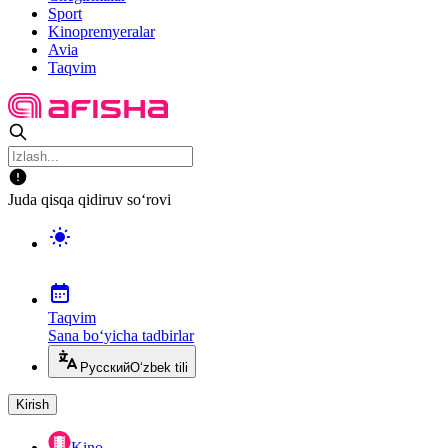
Sport
Kinopremyeralar
Avia
Taqvim
Juda qisqa qidiruv so‘rovi
Taqvim
Sana bo‘yicha tadbirlar
Русский
O‘zbek tili
Kirish
Kino