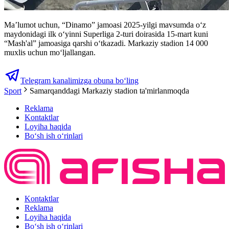
Ma’lumot uchun, “Dinamo” jamoasi 2025-yilgi mavsumda oʻz
maydonidagi ilk oʻyinni Superliga 2-turi doirasida 15-mart kuni
“Mash'al” jamoasiga qarshi oʻtkazadi. Markaziy stadion 14 000
muxlis uchun moʻljallangan.
Telegram kanalimizga obuna bo‘ling
Sport
Samarqanddagi Markaziy stadion ta'mirlanmoqda
Reklama
Kontaktlar
Loyiha haqida
Bo‘sh ish o‘rinlari
Kontaktlar
Reklama
Loyiha haqida
Bo‘sh ish o‘rinlari