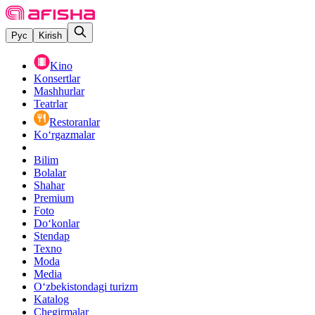
Рус
Kirish
Kino
Konsertlar
Mashhurlar
Teatrlar
Restoranlar
Ko‘rgazmalar
Bilim
Bolalar
Shahar
Premium
Foto
Do‘konlar
Stendap
Texno
Moda
Media
O‘zbekistondagi turizm
Katalog
Chegirmalar