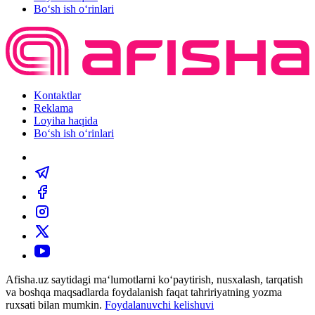
Bo‘sh ish o‘rinlari
Kontaktlar
Reklama
Loyiha haqida
Bo‘sh ish o‘rinlari
Afisha.uz saytidagi ma‘lumotlarni ko‘paytirish, nusxalash, tarqatish
va boshqa maqsadlarda foydalanish faqat tahririyatning yozma
ruxsati bilan mumkin.
Foydalanuvchi kelishuvi