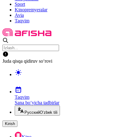
Sport
Kinopremyeralar
Avia
Taqvim
Juda qisqa qidiruv so‘rovi
Taqvim
Sana bo‘yicha tadbirlar
Русский
O‘zbek tili
Kirish
Kino