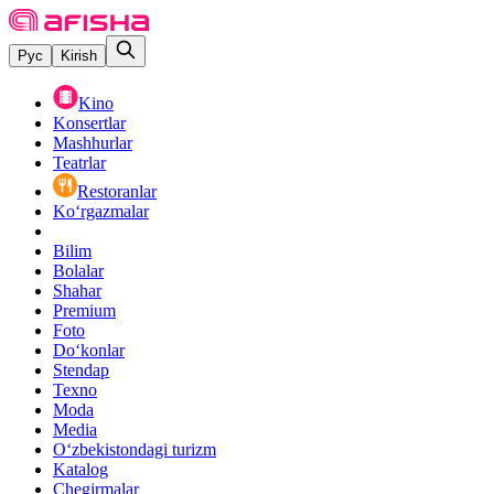
Рус
Kirish
Kino
Konsertlar
Mashhurlar
Teatrlar
Restoranlar
Ko‘rgazmalar
Bilim
Bolalar
Shahar
Premium
Foto
Do‘konlar
Stendap
Texno
Moda
Media
O‘zbekistondagi turizm
Katalog
Chegirmalar