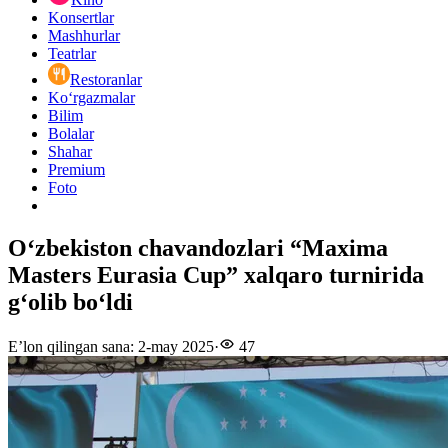
Konsertlar
Mashhurlar
Teatrlar
Restoranlar
Ko‘rgazmalar
Bilim
Bolalar
Shahar
Premium
Foto
O‘zbekiston chavandozlari “Maxima
Masters Eurasia Cup” xalqaro turnirida
g‘olib bo‘ldi
E’lon qilingan sana
:
2-may 2025
·
47