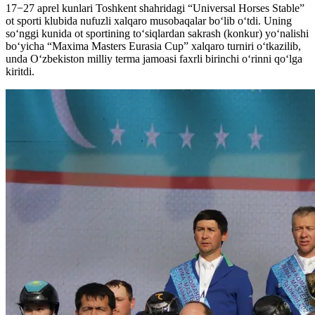
17−27 aprel kunlari Toshkent shahridagi “Universal Horses Stable”
ot sporti klubida nufuzli xalqaro musobaqalar bo‘lib o‘tdi. Uning
so‘nggi kunida ot sportining to‘siqlardan sakrash (konkur) yo‘nalishi
bo‘yicha “Maxima Masters Eurasia Cup” xalqaro turniri o‘tkazilib,
unda O‘zbekiston milliy terma jamoasi faxrli birinchi o‘rinni qo‘lga
kiritdi.