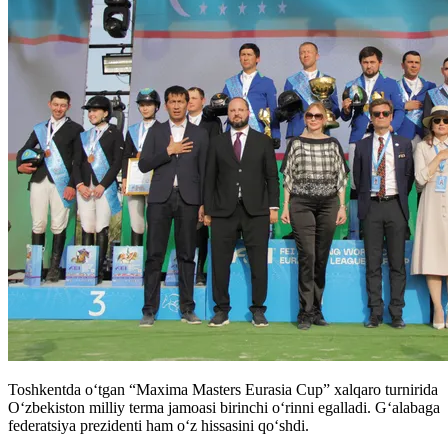
Toshkentda o‘tgan “Maxima Masters Eurasia Cup” xalqaro turnirida
O‘zbekiston milliy terma jamoasi birinchi o‘rinni egalladi. G‘alabaga
federatsiya prezidenti ham o‘z hissasini qo‘shdi.