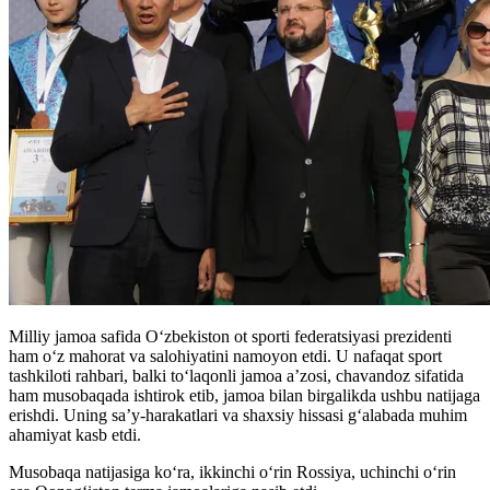
Milliy jamoa safida O‘zbekiston ot sporti federatsiyasi prezidenti
ham o‘z mahorat va salohiyatini namoyon etdi. U nafaqat sport
tashkiloti rahbari, balki to‘laqonli jamoa a’zosi, chavandoz sifatida
ham musobaqada ishtirok etib, jamoa bilan birgalikda ushbu natijaga
erishdi. Uning sa’y-harakatlari va shaxsiy hissasi g‘alabada muhim
ahamiyat kasb etdi.
Musobaqa natijasiga ko‘ra, ikkinchi o‘rin Rossiya, uchinchi o‘rin