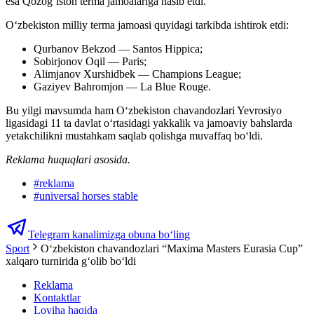
esa Qozog‘iston terma jamoalariga nasib etdi.
O‘zbekiston milliy terma jamoasi quyidagi tarkibda ishtirok etdi:
Qurbanov Bekzod — Santos Hippica;
Sobirjonov Oqil — Paris;
Alimjanov Xurshidbek — Champions League;
Gaziyev Bahromjon — La Blue Rouge.
Bu yilgi mavsumda ham O‘zbekiston chavandozlari Yevrosiyo
ligasidagi 11 ta davlat o‘rtasidagi yakkalik va jamoaviy bahslarda
yetakchilikni mustahkam saqlab qolishga muvaffaq bo‘ldi.
Reklama huquqlari asosida.
#
reklama
#
universal horses stable
Telegram kanalimizga obuna bo‘ling
Sport
O‘zbekiston chavandozlari “Maxima Masters Eurasia Cup”
xalqaro turnirida g‘olib bo‘ldi
Reklama
Kontaktlar
Loyiha haqida