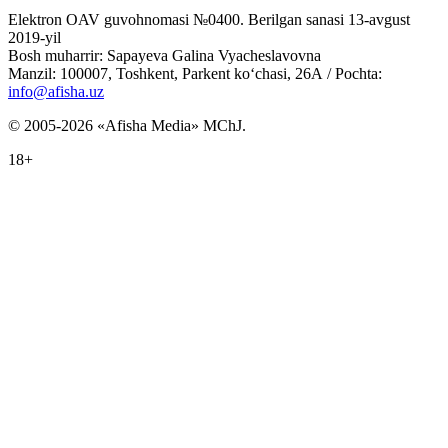
Elektron OAV guvohnomasi №0400. Berilgan sanasi 13-avgust
2019-yil
Bosh muharrir: Sapayeva Galina Vyacheslavovna
Manzil: 100007, Toshkent, Parkent ko‘chasi, 26А / Pochta:
info@afisha.uz
© 2005-2026 «Afisha Media» MChJ.
18+