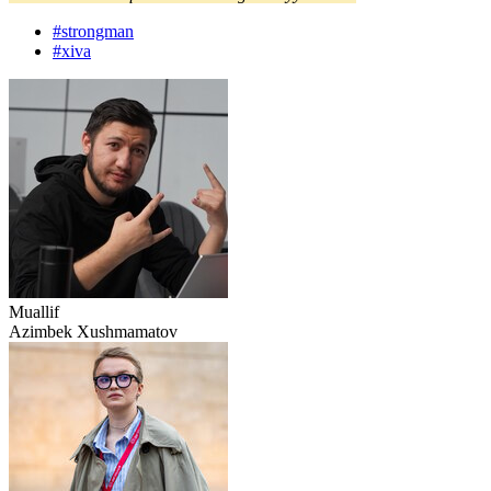
#
strongman
#
xiva
Muallif
Azimbek Xushmamatov