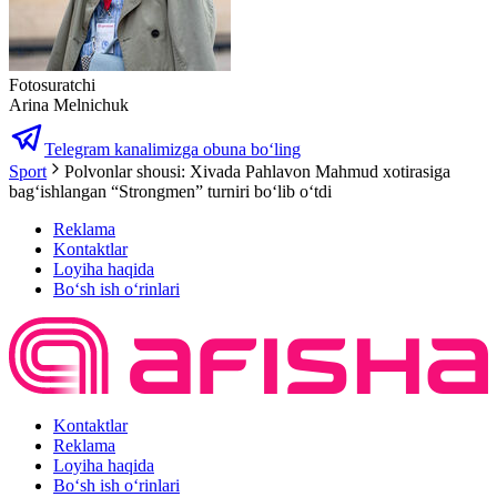
Fotosuratchi
Arina Melnichuk
Telegram kanalimizga obuna bo‘ling
Sport
Polvonlar shousi: Xivada Pahlavon Mahmud xotirasiga
bagʻishlangan “Strongmen” turniri boʻlib oʻtdi
Reklama
Kontaktlar
Loyiha haqida
Bo‘sh ish o‘rinlari
Kontaktlar
Reklama
Loyiha haqida
Bo‘sh ish o‘rinlari