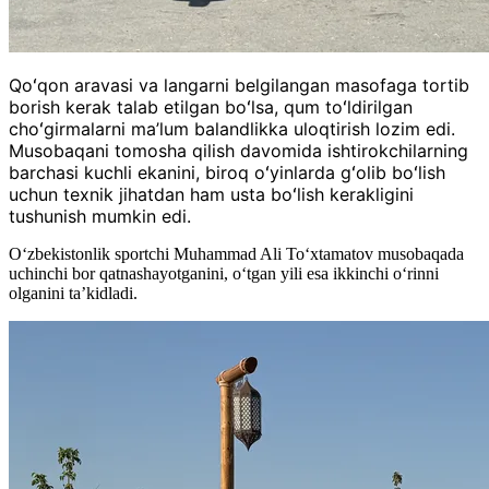
Qoʻqon aravasi va langarni belgilangan masofaga tortib
borish kerak talab etilgan boʻlsa, qum toʻldirilgan
choʻgirmalarni ma’lum balandlikka uloqtirish lozim edi.
Musobaqani tomosha qilish davomida ishtirokchilarning
barchasi kuchli ekanini, biroq oʻyinlarda gʻolib boʻlish
uchun texnik jihatdan ham usta boʻlish kerakligini
tushunish mumkin edi.
Oʻzbekistonlik sportchi Muhammad Ali Toʻxtamatov musobaqada
uchinchi bor qatnashayotganini, oʻtgan yili esa ikkinchi oʻrinni
olganini ta’kidladi.