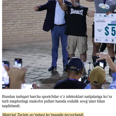
Bundan tashqari barcha sportchilar o‘z ishtiroklari natijalariga ko‘ra
turli miqdordagi mukofot pullari hamda esdalik sovg‘alari bilan
taqdirlandi.
Material Turizm qoʻmitasi koʻmagida tayyorlandi.