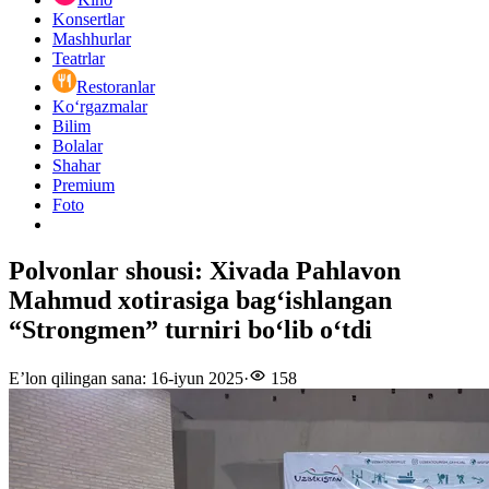
Konsertlar
Mashhurlar
Teatrlar
Restoranlar
Ko‘rgazmalar
Bilim
Bolalar
Shahar
Premium
Foto
Polvonlar shousi: Xivada Pahlavon
Mahmud xotirasiga bagʻishlangan
“Strongmen” turniri boʻlib oʻtdi
E’lon qilingan sana
:
16-iyun 2025
·
158