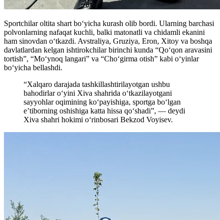
Sportchilar oltita shart boʻyicha kurash olib bordi. Ularning barchasi
polvonlarning nafaqat kuchli, balki matonatli va chidamli ekanini
ham sinovdan oʻtkazdi. Avstraliya, Gruziya, Eron, Xitoy va boshqa
davlatlardan kelgan ishtirokchilar birinchi kunda “Qoʻqon aravasini
tortish”, “Moʻynoq langari” va “Choʻgirma otish” kabi oʻyinlar
boʻyicha bellashdi.
“Xalqaro darajada tashkillashtirilayotgan ushbu
bahodirlar oʻyini Xiva shahrida oʻtkazilayotgani
sayyohlar oqimining koʻpayishiga, sportga boʻlgan
e’tiborning oshishiga katta hissa qoʻshadi”, — deydi
Xiva shahri hokimi o‘rinbosari Bekzod Voyisev.