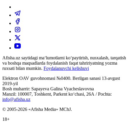
Afisha.uz saytidagi ma‘lumotlarni ko‘paytirish, nusxalash, tarqatish
va boshqa maqsadlarda foydalanish faqat tahririyatning yozma
ruxsati bilan mumkin.
Foydalanuvchi kelishuvi
Elektron OAV guvohnomasi №0400. Berilgan sanasi 13-avgust
2019-yil
Bosh muharrir: Sapayeva Galina Vyacheslavovna
Manzil: 100007, Toshkent, Parkent ko‘chasi, 26А / Pochta:
info@afisha.uz
© 2005-2026 «Afisha Media» MChJ.
18+