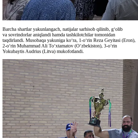
Barcha shartlar yakunlangach, natijalar sarhisob qilinib, g‘olib
va sovrindorlar aniqlandi hamda tashkilotchilar tomonidan
taqdirlandi. Musobaqa yakuniga ko‘ra, 1-o‘rin Reza Geyitasi (Eron),
2-o‘rin Muhammad Ali To‘xtamatov (O‘zbekiston), 3-o‘rin
Yokubaytis Audrius (Litva) mukofotlandi.