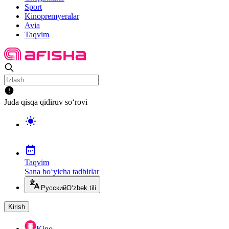
Sport
Kinopremyeralar
Avia
Taqvim
Juda qisqa qidiruv so‘rovi
Taqvim
Sana bo‘yicha tadbirlar
Русский
O‘zbek tili
Kirish
Kino