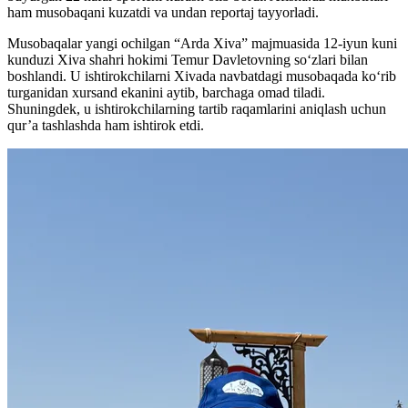
ham musobaqani kuzatdi va undan reportaj tayyorladi.
Musobaqalar yangi ochilgan “Arda Xiva” majmuasida 12-iyun kuni
kunduzi Xiva shahri hokimi Temur Davletovning soʻzlari bilan
boshlandi. U ishtirokchilarni Xivada navbatdagi musobaqada koʻrib
turganidan xursand ekanini aytib, barchaga omad tiladi.
Shuningdek, u ishtirokchilarning tartib raqamlarini aniqlash uchun
qur’a tashlashda ham ishtirok etdi.