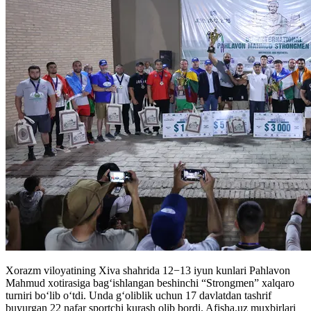
Xorazm viloyatining Xiva shahrida 12−13 iyun kunlari Pahlavon
Mahmud xotirasiga bagʻishlangan beshinchi “Strongmen” xalqaro
turniri boʻlib oʻtdi. Unda gʻoliblik uchun 17 davlatdan tashrif
buyurgan 22 nafar sportchi kurash olib bordi. Afisha.uz muxbirlari