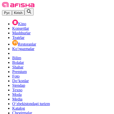
Рус
Kirish
Kino
Konsertlar
Mashhurlar
Teatrlar
Restoranlar
Ko‘rgazmalar
Bilim
Bolalar
Shahar
Premium
Foto
Do‘konlar
Stendap
Texno
Moda
Media
O‘zbekistondagi turizm
Katalog
Chegirmalar