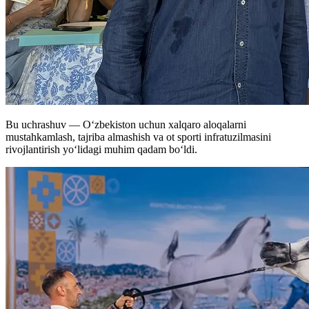
Bu uchrashuv — O‘zbekiston uchun xalqaro aloqalarni
mustahkamlash, tajriba almashish va ot sporti infratuzilmasini
rivojlantirish yo‘lidagi muhim qadam bo‘ldi.