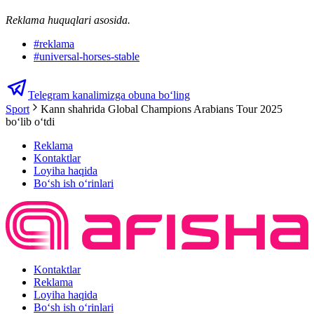
Reklama huquqlari asosida.
#
reklama
#
universal-horses-stable
Telegram kanalimizga obuna bo‘ling
Sport
Kann shahrida Global Champions Arabians Tour 2025
bo‘lib o‘tdi
Reklama
Kontaktlar
Loyiha haqida
Bo‘sh ish o‘rinlari
Kontaktlar
Reklama
Loyiha haqida
Bo‘sh ish o‘rinlari