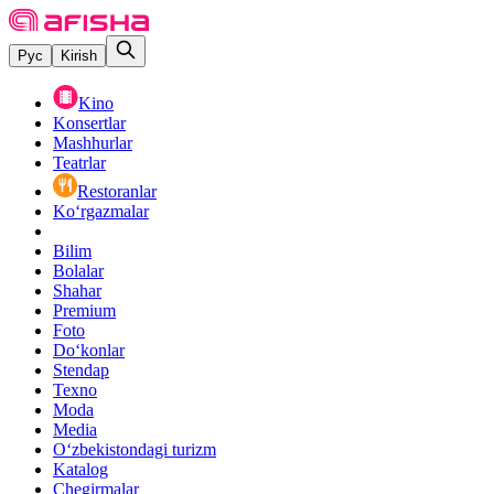
Рус
Kirish
Kino
Konsertlar
Mashhurlar
Teatrlar
Restoranlar
Ko‘rgazmalar
Bilim
Bolalar
Shahar
Premium
Foto
Do‘konlar
Stendap
Texno
Moda
Media
O‘zbekistondagi turizm
Katalog
Chegirmalar