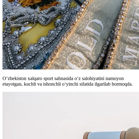
O‘zbekiston xalqaro sport sahnasida o‘z salohiyatini namoyon
etayotgan, kuchli va ishonchli o‘yinchi sifatida ilgarilab bormoqda.