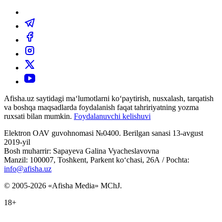
Afisha.uz saytidagi ma‘lumotlarni ko‘paytirish, nusxalash, tarqatish
va boshqa maqsadlarda foydalanish faqat tahririyatning yozma
ruxsati bilan mumkin.
Foydalanuvchi kelishuvi
Elektron OAV guvohnomasi №0400. Berilgan sanasi 13-avgust
2019-yil
Bosh muharrir: Sapayeva Galina Vyacheslavovna
Manzil: 100007, Toshkent, Parkent ko‘chasi, 26А / Pochta:
info@afisha.uz
© 2005-2026 «Afisha Media» MChJ.
18+