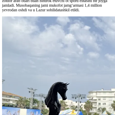
zotdor arab otlari bilan ishtirok etuvchi ot sporti elitasini bir joyga
jamladi. Musobaqaning jami mukofot jamg‘armasi 1,4 million
yevrodan oshdi va u Lazur sohilidatashkil etildi.