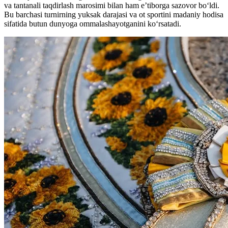
va tantanali taqdirlash marosimi bilan ham e’tiborga sazovor bo‘ldi.
Bu barchasi turnirning yuksak darajasi va ot sportini madaniy hodisa
sifatida butun dunyoga ommalashayotganini ko‘rsatadi.