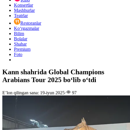
Konsertlar
Mashhurlar
Teatrlar
Restoranlar
Ko‘rgazmalar
Bilim
Bolalar
Shahar
Premium
Foto
Kann shahrida Global Champions
Arabians Tour 2025 bo‘lib o‘tdi
E’lon qilingan sana
:
19-iyun 2025
·
97