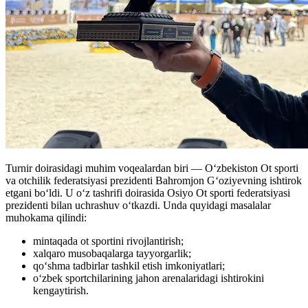
Turnir doirasidagi muhim voqealardan biri — O‘zbekiston Ot sporti
va otchilik federatsiyasi prezidenti Bahromjon G‘oziyevning ishtirok
etgani bo‘ldi. U o‘z tashrifi doirasida Osiyo Ot sporti federatsiyasi
prezidenti bilan uchrashuv o‘tkazdi. Unda quyidagi masalalar
muhokama qilindi:
mintaqada ot sportini rivojlantirish;
xalqaro musobaqalarga tayyorgarlik;
qo‘shma tadbirlar tashkil etish imkoniyatlari;
o‘zbek sportchilarining jahon arenalaridagi ishtirokini
kengaytirish.