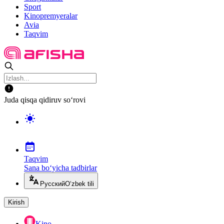
Sport
Kinopremyeralar
Avia
Taqvim
Juda qisqa qidiruv so‘rovi
Taqvim
Sana bo‘yicha tadbirlar
Русский
O‘zbek tili
Kirish
Kino