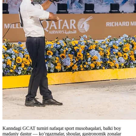
Kanndagi GCAT turniri nafaqat sport musobaqalari, balki boy
madaniy dastur — ko‘rgazmalar, shoular, gastronomik zonalar