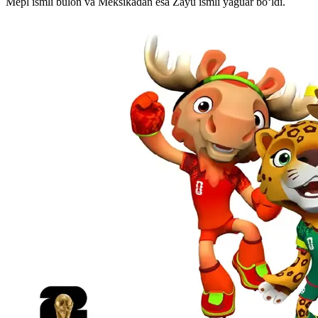
Mepl ismli bulon va Meksikadan esa Zayu ismli yaguar bo‘ldi.