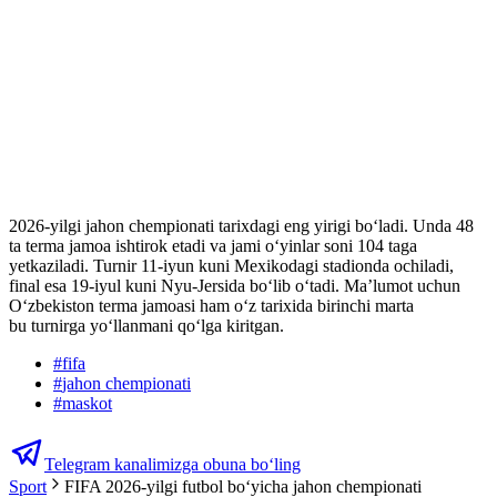
2026-yilgi jahon chempionati tarixdagi eng yirigi bo‘ladi. Unda 48
ta terma jamoa ishtirok etadi va jami o‘yinlar soni 104 taga
yetkaziladi. Turnir 11-iyun kuni Mexikodagi stadionda ochiladi,
final esa 19-iyul kuni Nyu-Jersida bo‘lib o‘tadi. Ma’lumot uchun
Oʻzbekiston terma jamoasi ham oʻz tarixida birinchi marta
bu turnirga yoʻllanmani qoʻlga kiritgan.
#
fifa
#
jahon chempionati
#
maskot
Telegram kanalimizga obuna bo‘ling
Sport
FIFA 2026-yilgi futbol bo‘yicha jahon chempionati