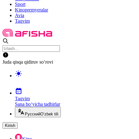
Sport
Kinopremyeralar
Avia
Taqvim
Juda qisqa qidiruv so‘rovi
Taqvim
Sana bo‘yicha tadbirlar
Русский
O‘zbek tili
Kirish
Kino