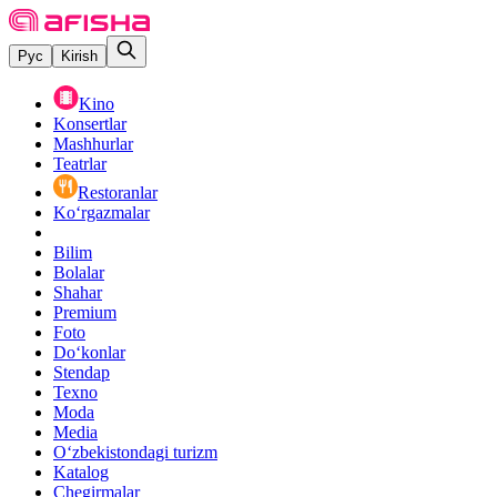
Рус
Kirish
Kino
Konsertlar
Mashhurlar
Teatrlar
Restoranlar
Ko‘rgazmalar
Bilim
Bolalar
Shahar
Premium
Foto
Do‘konlar
Stendap
Texno
Moda
Media
O‘zbekistondagi turizm
Katalog
Chegirmalar