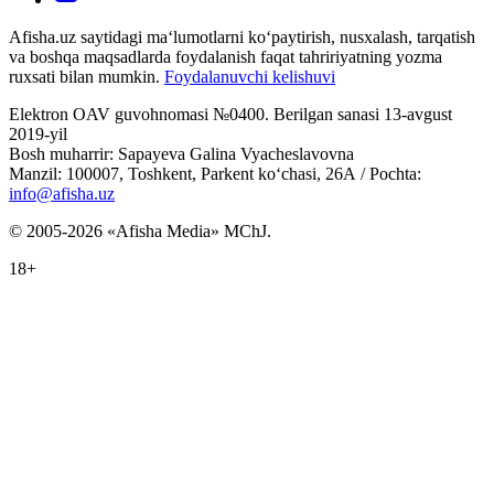
Afisha.uz saytidagi ma‘lumotlarni ko‘paytirish, nusxalash, tarqatish
va boshqa maqsadlarda foydalanish faqat tahririyatning yozma
ruxsati bilan mumkin.
Foydalanuvchi kelishuvi
Elektron OAV guvohnomasi №0400. Berilgan sanasi 13-avgust
2019-yil
Bosh muharrir: Sapayeva Galina Vyacheslavovna
Manzil: 100007, Toshkent, Parkent ko‘chasi, 26А / Pochta:
info@afisha.uz
© 2005-2026 «Afisha Media» MChJ.
18+