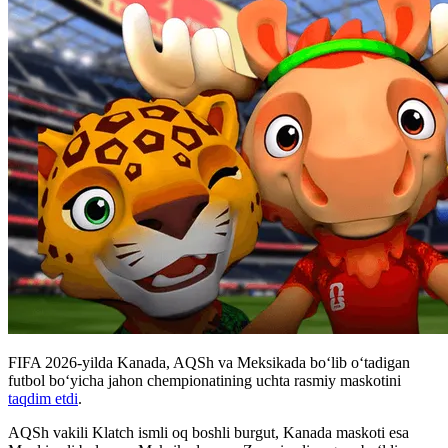
FIFA 2026-yilda Kanada, AQSh va Meksikada boʻlib oʻtadigan
futbol boʻyicha jahon chempionatining uchta rasmiy maskotini
taqdim etdi
.
AQSh vakili Klatch ismli oq boshli burgut, Kanada maskoti esa