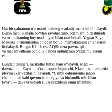
Har bir qahramon o‘z mamlakatining madaniy merosini ifodalaydi.
Bulon mepl Kanada bo‘ylab sayohat qilib, odamlarni birlashtiradi
va mamlakatning boy madaniyati bilan tanishtiradi. Yaguar Zayu
Meksika o‘rmonlaridan chiqqan bo‘lib, mamlakatning an’analarini
ifodalaydi. Burgut Klatch esa AQSh uzra parvoz qiladi
va madaniyatlarga ochiqlik hamda optimizmni o‘zida mujassam
etadi.
Bundan tashqari, maskotlar futbol ham oʻynaydi. Mepl —
darvozabon, Zayu — o‘ta chaqqon hujumchi, Klatch esa markazda
pleymeyker vazifasini bajaradi. “Ushbu qahramonlar jahon
chempionati kabi quvonch, energiya va birdamlik ruhi bilan
to‘la”, — deya ta’kidladi FIFA prezidenti Janni Infantino.