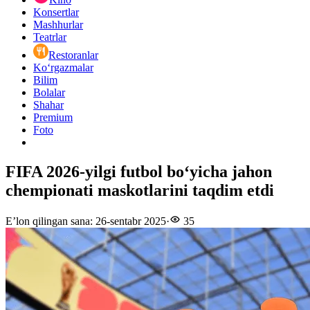
Konsertlar
Mashhurlar
Teatrlar
Restoranlar
Ko‘rgazmalar
Bilim
Bolalar
Shahar
Premium
Foto
FIFA 2026-yilgi futbol bo‘yicha jahon
chempionati maskotlarini taqdim etdi
E’lon qilingan sana
:
26-sentabr 2025
·
35