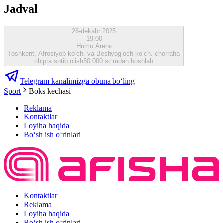
Jadval
26-dekabr 2025
19:00
Humo Arena
Toshkent, Afrosiyob ko‘ch. va Beshyog‘och ko‘ch. chorraha
chipta sotib olish
50 000 so‘mdan boshlab
Telegram kanalimizga obuna bo‘ling
Sport
Boks kechasi
Reklama
Kontaktlar
Loyiha haqida
Bo‘sh ish o‘rinlari
Kontaktlar
Reklama
Loyiha haqida
Bo‘sh ish o‘rinlari