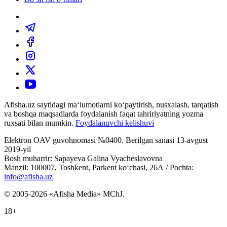
Afisha.uz saytidagi ma‘lumotlarni ko‘paytirish, nusxalash, tarqatish
va boshqa maqsadlarda foydalanish faqat tahririyatning yozma
ruxsati bilan mumkin.
Foydalanuvchi kelishuvi
Elektron OAV guvohnomasi №0400. Berilgan sanasi 13-avgust
2019-yil
Bosh muharrir: Sapayeva Galina Vyacheslavovna
Manzil: 100007, Toshkent, Parkent ko‘chasi, 26А / Pochta:
info@afisha.uz
© 2005-2026 «Afisha Media» MChJ.
18+