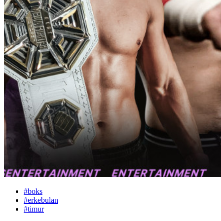
#
boks
#
erkebulan
#
timur