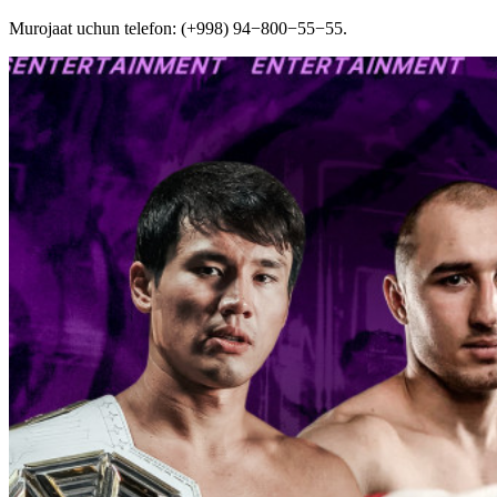
Murojaat uchun telefon: (+998) 94−800−55−55.