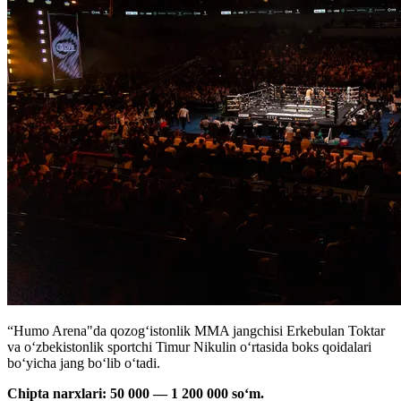
“Humo Arena"da qozogʻistonlik MMA jangchisi Erkebulan Toktar
va oʻzbekistonlik sportchi Timur Nikulin oʻrtasida boks qoidalari
boʻyicha jang boʻlib oʻtadi.
Chipta narxlari: 50 000 — 1 200 000 soʻm.