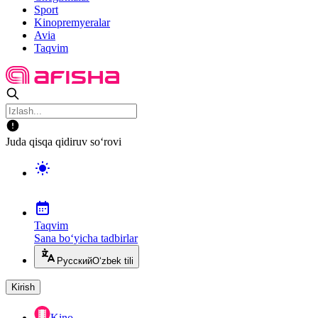
Sport
Kinopremyeralar
Avia
Taqvim
Juda qisqa qidiruv so‘rovi
Taqvim
Sana bo‘yicha tadbirlar
Русский
O‘zbek tili
Kirish
Kino