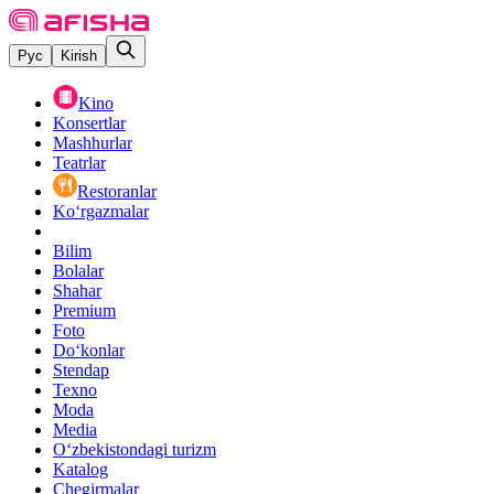
Рус
Kirish
Kino
Konsertlar
Mashhurlar
Teatrlar
Restoranlar
Ko‘rgazmalar
Bilim
Bolalar
Shahar
Premium
Foto
Do‘konlar
Stendap
Texno
Moda
Media
O‘zbekistondagi turizm
Katalog
Chegirmalar