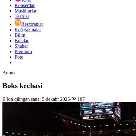
Konsertlar
Mashhurlar
Teatrlar
Restoranlar
Ko‘rgazmalar
Bilim
Bolalar
Shahar
Premium
Foto
Anons
Boks kechasi
E’lon qilingan sana
:
5-dekabr 2025
·
187