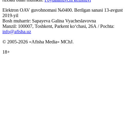
Elektron OAV guvohnomasi №0400. Berilgan sanasi 13-avgust
2019-yil
Bosh muharrir: Sapayeva Galina Vyacheslavovna
Manzil: 100007, Toshkent, Parkent ko‘chasi, 26А / Pochta:
info@afisha.uz
© 2005-2026 «Afisha Media» MChJ.
18+