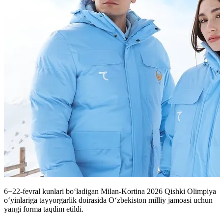
6−22-fevral kunlari boʻladigan Milan-Kortina 2026 Qishki Olimpiya
o‘yinlariga tayyorgarlik doirasida O‘zbekiston milliy jamoasi uchun
yangi forma taqdim etildi.