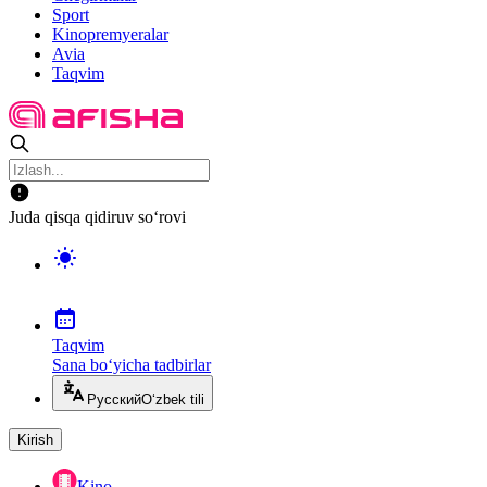
Sport
Kinopremyeralar
Avia
Taqvim
Juda qisqa qidiruv so‘rovi
Taqvim
Sana bo‘yicha tadbirlar
Русский
O‘zbek tili
Kirish
Kino