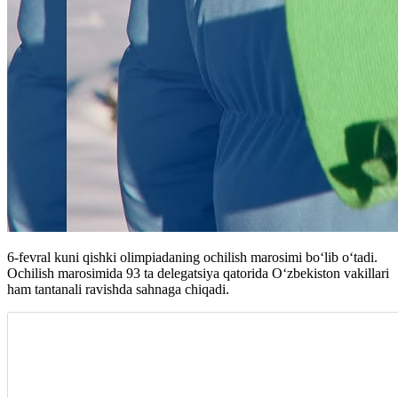
6-fevral kuni qishki olimpiadaning ochilish marosimi boʻlib oʻtadi.
Ochilish marosimida 93 ta delegatsiya qatorida O‘zbekiston vakillari
ham tantanali ravishda sahnaga chiqadi.