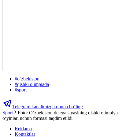
#
oʻzbekiston
#
qishki olimpiada
#
sport
Telegram kanalimizga obuna bo‘ling
Sport
Foto: O‘zbekiston delegatsiyasining qishki olimpiya
o‘yinlari uchun formasi taqdim etildi
Reklama
Kontaktlar