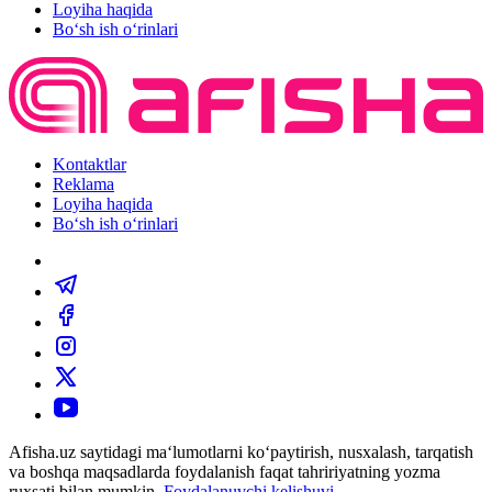
Loyiha haqida
Bo‘sh ish o‘rinlari
Kontaktlar
Reklama
Loyiha haqida
Bo‘sh ish o‘rinlari
Afisha.uz saytidagi ma‘lumotlarni ko‘paytirish, nusxalash, tarqatish
va boshqa maqsadlarda foydalanish faqat tahririyatning yozma
ruxsati bilan mumkin.
Foydalanuvchi kelishuvi