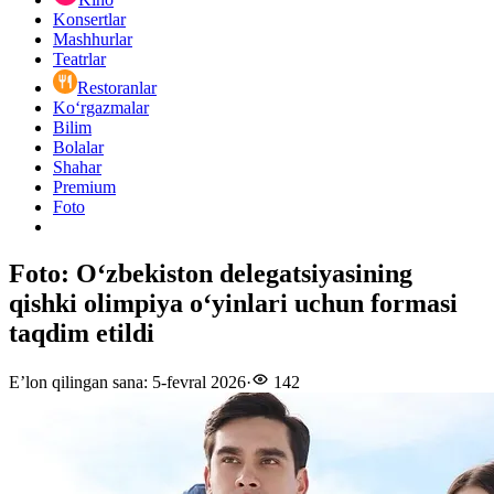
Konsertlar
Mashhurlar
Teatrlar
Restoranlar
Ko‘rgazmalar
Bilim
Bolalar
Shahar
Premium
Foto
Foto: O‘zbekiston delegatsiyasining
qishki olimpiya o‘yinlari uchun formasi
taqdim etildi
E’lon qilingan sana
:
5-fevral 2026
·
142