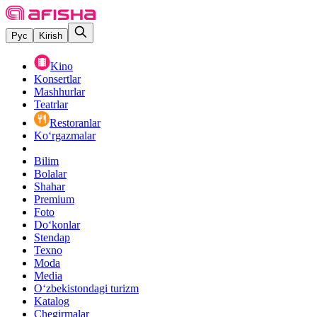
Рус
Kirish
Kino
Konsertlar
Mashhurlar
Teatrlar
Restoranlar
Ko‘rgazmalar
Bilim
Bolalar
Shahar
Premium
Foto
Do‘konlar
Stendap
Texno
Moda
Media
O‘zbekistondagi turizm
Katalog
Chegirmalar