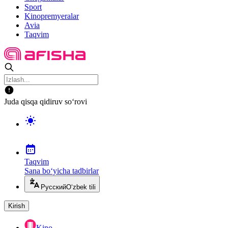
Sport
Kinopremyeralar
Avia
Taqvim
Juda qisqa qidiruv so‘rovi
Taqvim
Sana bo‘yicha tadbirlar
Русский
O‘zbek tili
Kirish
Kino