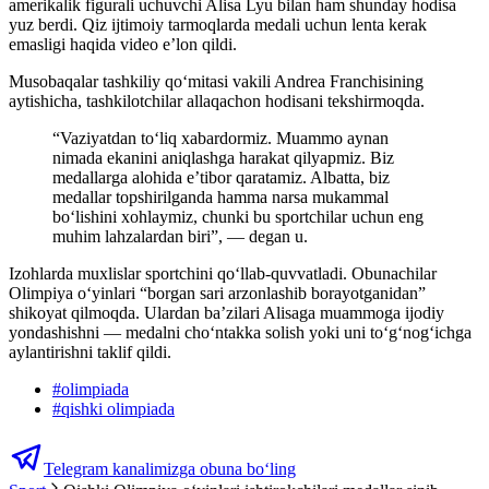
amerikalik figurali uchuvchi Alisa Lyu bilan ham shunday hodisa
yuz berdi. Qiz ijtimoiy tarmoqlarda medali uchun lenta kerak
emasligi haqida video e’lon qildi.
Musobaqalar tashkiliy qo‘mitasi vakili Andrea Franchisining
aytishicha, tashkilotchilar allaqachon hodisani tekshirmoqda.
“Vaziyatdan to‘liq xabardormiz. Muammo aynan
nimada ekanini aniqlashga harakat qilyapmiz. Biz
medallarga alohida e’tibor qaratamiz. Albatta, biz
medallar topshirilganda hamma narsa mukammal
bo‘lishini xohlaymiz, chunki bu sportchilar uchun eng
muhim lahzalardan biri”, — degan u.
Izohlarda muxlislar sportchini qo‘llab-quvvatladi. Obunachilar
Olimpiya o‘yinlari “borgan sari arzonlashib borayotganidan”
shikoyat qilmoqda. Ulardan ba’zilari Alisaga muammoga ijodiy
yondashishni — medalni cho‘ntakka solish yoki uni to‘g‘nog‘ichga
aylantirishni taklif qildi.
#
olimpiada
#
qishki olimpiada
Telegram kanalimizga obuna bo‘ling