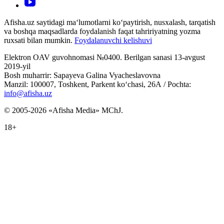
Afisha.uz saytidagi ma‘lumotlarni ko‘paytirish, nusxalash, tarqatish
va boshqa maqsadlarda foydalanish faqat tahririyatning yozma
ruxsati bilan mumkin.
Foydalanuvchi kelishuvi
Elektron OAV guvohnomasi №0400. Berilgan sanasi 13-avgust
2019-yil
Bosh muharrir: Sapayeva Galina Vyacheslavovna
Manzil: 100007, Toshkent, Parkent ko‘chasi, 26А / Pochta:
info@afisha.uz
© 2005-2026 «Afisha Media» MChJ.
18+