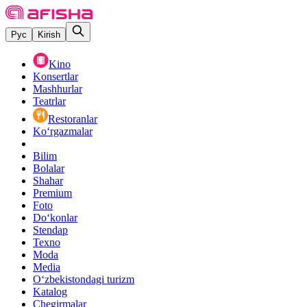
Рус
Kirish
Kino
Konsertlar
Mashhurlar
Teatrlar
Restoranlar
Ko‘rgazmalar
Bilim
Bolalar
Shahar
Premium
Foto
Do‘konlar
Stendap
Texno
Moda
Media
O‘zbekistondagi turizm
Katalog
Chegirmalar