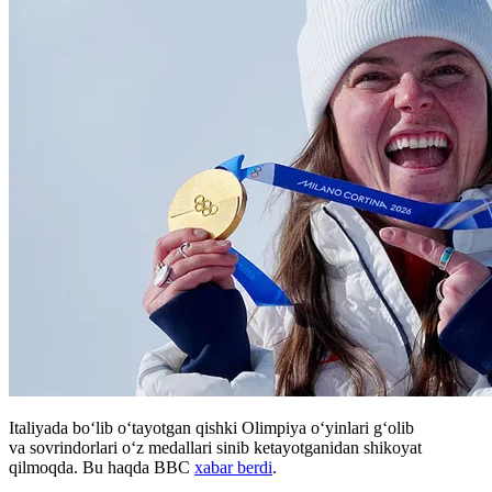
Italiyada bo‘lib oʻtayotgan qishki Olimpiya o‘yinlari g‘olib
va sovrindorlari oʻz medallari sinib ketayotganidan shikoyat
qilmoqda. Bu haqda BBC
xabar berdi
.