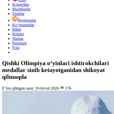
Konsertlar
Mashhurlar
Teatrlar
Restoranlar
Ko‘rgazmalar
Bilim
Bolalar
Shahar
Premium
Foto
Qishki Olimpiya o‘yinlari ishtirokchilari
medallar sinib ketayotganidan shikoyat
qilmoqda
E’lon qilingan sana
:
10-fevral 2026
·
176