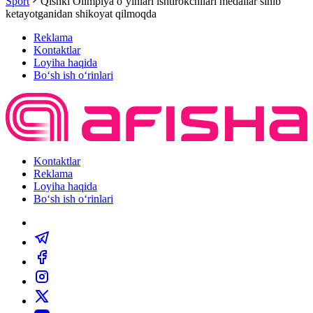
Sport
Qishki Olimpiya o‘yinlari ishtirokchilari medallar sinib
ketayotganidan shikoyat qilmoqda
Reklama
Kontaktlar
Loyiha haqida
Bo‘sh ish o‘rinlari
Kontaktlar
Reklama
Loyiha haqida
Bo‘sh ish o‘rinlari