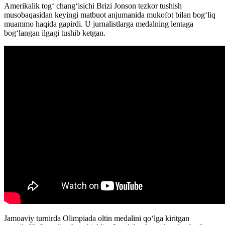
Amerikalik tog‘ chang‘isichi Brizi Jonson tezkor tushish
musobaqasidan keyingi matbuot anjumanida mukofot bilan bog‘liq
muammo haqida gapirdi. U jurnalistlarga medalning lentaga
bog‘langan ilgagi tushib ketgan.
Jamoaviy turnirda Olimpiada oltin medalini qo‘lga kiritgan