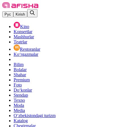
Рус
Kirish
Kino
Konsertlar
Mashhurlar
Teatrlar
Restoranlar
Ko‘rgazmalar
Bilim
Bolalar
Shahar
Premium
Foto
Do‘konlar
Stendap
Texno
Moda
Media
O‘zbekistondagi turizm
Katalog
Chegirmalar