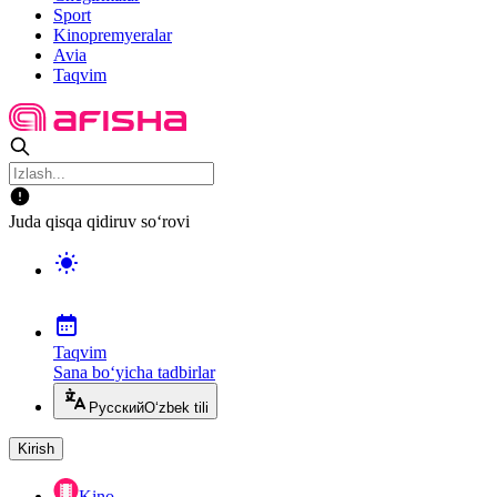
Sport
Kinopremyeralar
Avia
Taqvim
Juda qisqa qidiruv so‘rovi
Taqvim
Sana bo‘yicha tadbirlar
Русский
O‘zbek tili
Kirish
Kino