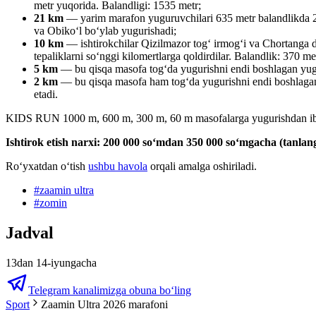
metr yuqorida. Balandligi: 1535 metr;
21 km
— yarim marafon yuguruvchilari 635 metr balandlikda 21 
va Obiko‘l bo‘ylab yugurishadi;
10 km
— ishtirokchilar Qizilmazor tog‘ irmogʻi va Chortanga d
tepaliklarni soʻnggi kilomertlarga qoldirdilar. Balandlik: 370 me
5 km
— bu qisqa masofa togʻda yugurishni endi boshlagan yugur
2 km
— bu qisqa masofa ham togʻda yugurishni endi boshlagan y
etadi.
KIDS RUN 1000 m, 600 m, 300 m, 60 m masofalarga yugurishdan ib
Ishtirok etish narxi: 200 000 soʻmdan 350 000 soʻmgacha (tanl
Roʻyxatdan oʻtish
ushbu havola
orqali amalga oshiriladi.
#
zaamin ultra
#
zomin
Jadval
13dan 14-iyungacha
Telegram kanalimizga obuna bo‘ling
Sport
Zaamin Ultra 2026 marafoni