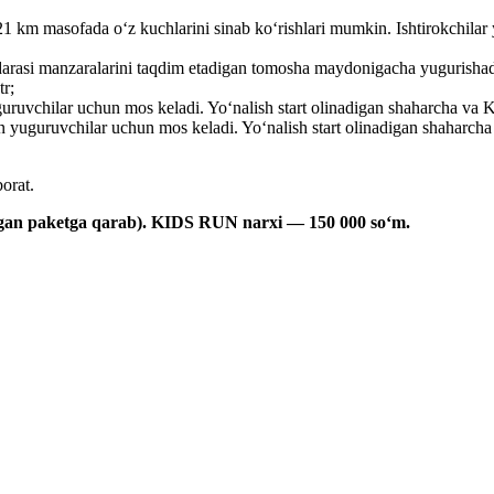
km masofada oʻz kuchlarini sinab koʻrishlari mumkin. Ishtirokchilar y
arasi manzaralarini taqdim etadigan tomosha maydonigacha yugurishadi.
tr;
uvchilar uchun mos keladi. Yoʻnalish start olinadigan shaharcha va Kat
uguruvchilar uchun mos keladi. Yoʻnalish start olinadigan shaharcha v
orat.
angan paketga qarab). KIDS RUN narxi — 150 000 soʻm.