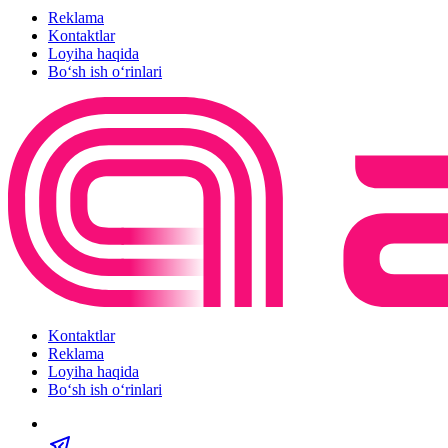
Reklama
Kontaktlar
Loyiha haqida
Bo‘sh ish o‘rinlari
Kontaktlar
Reklama
Loyiha haqida
Bo‘sh ish o‘rinlari