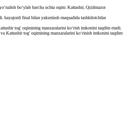
oʻnalish bo‘ylab barcha uchta oqim: Kattashir, Qizilmazor
 hayajonli final bilan yakunlash maqsadida tashkilotchilar
tashir tog' oqimining manzaralarini koʻrish imkonini taqdim etadi;
a Kattashir tog' oqimining manzaralarini koʻrinish imkonini taqdim