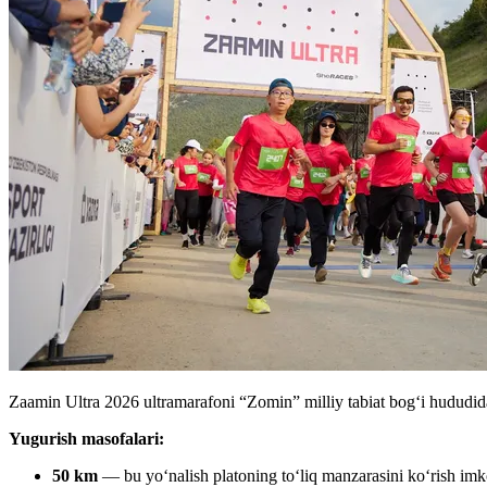
Zaamin Ultra 2026 ultramarafoni “Zomin” milliy tabiat bog‘i hududida
Yugurish masofalari:
50 km
— bu yoʻnalish platoning toʻliq manzarasini koʻrish imk