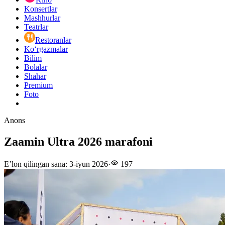
Konsertlar
Mashhurlar
Teatrlar
Restoranlar
Ko‘rgazmalar
Bilim
Bolalar
Shahar
Premium
Foto
Anons
Zaamin Ultra 2026 marafoni
E’lon qilingan sana
:
3-iyun 2026
·
197