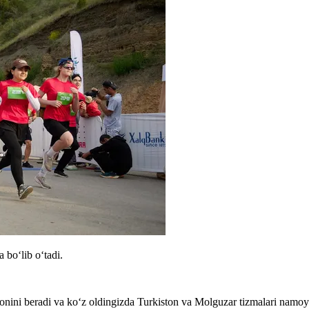
 bo‘lib o‘tadi.
onini beradi va koʻz oldingizda Turkiston va Molguzar tizmalari namoy