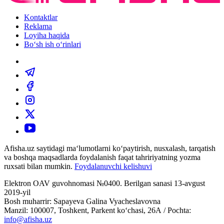
Kontaktlar
Reklama
Loyiha haqida
Bo‘sh ish o‘rinlari
Afisha.uz saytidagi ma‘lumotlarni ko‘paytirish, nusxalash, tarqatish
va boshqa maqsadlarda foydalanish faqat tahririyatning yozma
ruxsati bilan mumkin.
Foydalanuvchi kelishuvi
Elektron OAV guvohnomasi №0400. Berilgan sanasi 13-avgust
2019-yil
Bosh muharrir: Sapayeva Galina Vyacheslavovna
Manzil: 100007, Toshkent, Parkent ko‘chasi, 26А / Pochta:
info@afisha.uz