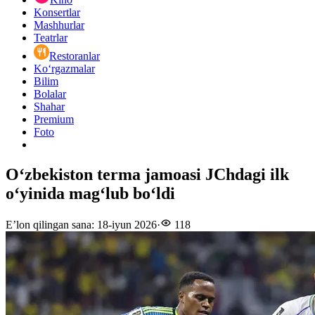
Konsertlar
Mashhurlar
Teatrlar
Restoranlar
Ko‘rgazmalar
Bilim
Bolalar
Shahar
Premium
Foto
O‘zbekiston terma jamoasi JChdagi ilk
o‘yinida mag‘lub bo‘ldi
E’lon qilingan sana
:
18-iyun 2026
·
118