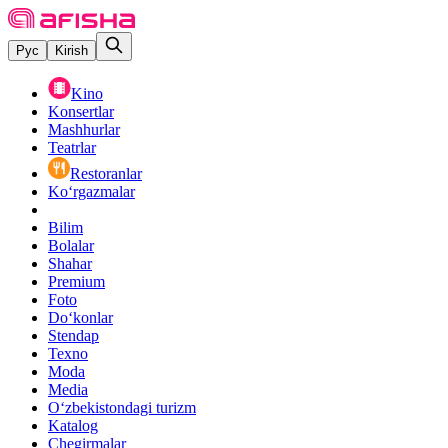
Рус
Kirish
Kino
Konsertlar
Mashhurlar
Teatrlar
Restoranlar
Ko‘rgazmalar
Bilim
Bolalar
Shahar
Premium
Foto
Do‘konlar
Stendap
Texno
Moda
Media
O‘zbekistondagi turizm
Katalog
Chegirmalar