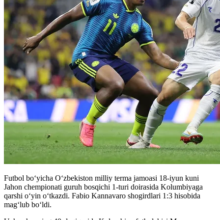
Futbol boʻyicha Oʻzbekiston milliy terma jamoasi 18-iyun kuni
Jahon chempionati guruh bosqichi 1-turi doirasida Kolumbiyaga
qarshi o‘yin o‘tkazdi. Fabio Kannavaro shogirdlari 1:3 hisobida
mag‘lub bo‘ldi.