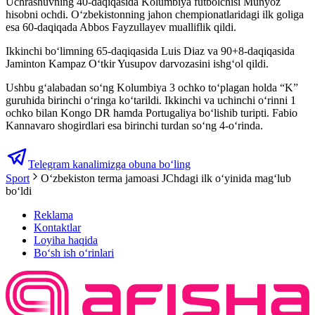
Uchrashuvning 40-daqiqasida Kolumbiya futbolchisi Munyoz
hisobni ochdi. O‘zbekistonning jahon chempionatlaridagi ilk goliga
esa 60-daqiqada Abbos Fayzullayev mualliflik qildi.
Ikkinchi bo‘limning 65-daqiqasida Luis Diaz va 90+8-daqiqasida
Jaminton Kampaz O‘tkir Yusupov darvozasini ishg‘ol qildi.
Ushbu g‘alabadan so‘ng Kolumbiya 3 ochko to‘plagan holda “K”
guruhida birinchi o‘ringa ko‘tarildi. Ikkinchi va uchinchi o‘rinni 1
ochko bilan Kongo DR hamda Portugaliya bo‘lishib turipti. Fabio
Kannavaro shogirdlari esa birinchi turdan so‘ng 4-o‘rinda.
Telegram kanalimizga obuna bo‘ling
Sport
O‘zbekiston terma jamoasi JChdagi ilk o‘yinida mag‘lub
bo‘ldi
Reklama
Kontaktlar
Loyiha haqida
Bo‘sh ish o‘rinlari