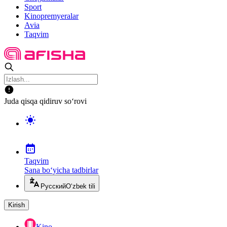
Sport
Kinopremyeralar
Avia
Taqvim
Juda qisqa qidiruv so‘rovi
Taqvim
Sana bo‘yicha tadbirlar
Русский
O‘zbek tili
Kirish
Kino