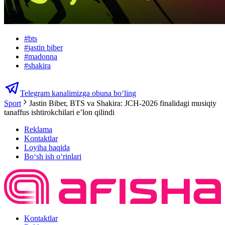
#
bts
#
jastin biber
#
madonna
#
shakira
Telegram kanalimizga obuna bo‘ling
Sport
Jastin Biber, BTS va Shakira: JCH-2026 finalidagi musiqiy
tanaffus ishtirokchilari e’lon qilindi
Reklama
Kontaktlar
Loyiha haqida
Bo‘sh ish o‘rinlari
Kontaktlar