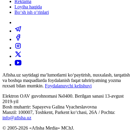
Reklama
Loyiha haqida
Bo‘sh ish o‘rinlari
Afisha.uz saytidagi ma‘lumotlarni ko‘paytirish, nusxalash, tarqatish
va boshqa maqsadlarda foydalanish faqat tahririyatning yozma
ruxsati bilan mumkin.
Foydalanuvchi kelishuvi
Elektron OAV guvohnomasi №0400. Berilgan sanasi 13-avgust
2019-yil
Bosh muharrir: Sapayeva Galina Vyacheslavovna
Manzil: 100007, Toshkent, Parkent ko‘chasi, 26А / Pochta:
info@afisha.uz
© 2005-2026 «Afisha Media» MChJ.