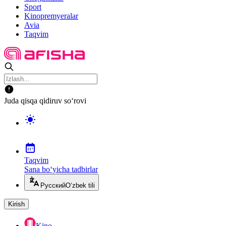
Sport
Kinopremyeralar
Avia
Taqvim
Juda qisqa qidiruv so‘rovi
Taqvim
Sana bo‘yicha tadbirlar
Русский
O‘zbek tili
Kirish
Kino