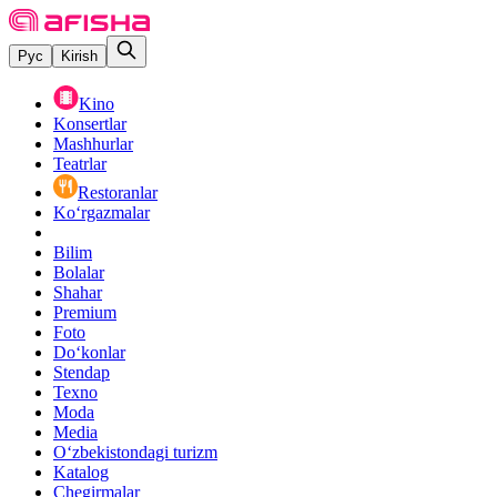
Рус
Kirish
Kino
Konsertlar
Mashhurlar
Teatrlar
Restoranlar
Ko‘rgazmalar
Bilim
Bolalar
Shahar
Premium
Foto
Do‘konlar
Stendap
Texno
Moda
Media
O‘zbekistondagi turizm
Katalog
Chegirmalar