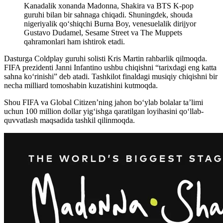
Kanadalik xonanda Madonna, Shakira va BTS K-pop
guruhi bilan bir sahnaga chiqadi. Shuningdek, shouda
nigeriyalik qo‘shiqchi Burna Boy, venesuelalik dirijyor
Gustavo Dudamel, Sesame Street va The Muppets
qahramonlari ham ishtirok etadi.
Dasturga Coldplay guruhi solisti Kris Martin rahbarlik qilmoqda.
FIFA prezidenti Janni Infantino ushbu chiqishni “tarixdagi eng katta
sahna ko‘rinishi” deb atadi. Tashkilot finaldagi musiqiy chiqishni bir
necha milliard tomoshabin kuzatishini kutmoqda.
Shou FIFA va Global Citizen’ning jahon bo‘ylab bolalar ta’limi
uchun 100 million dollar yig‘ishga qaratilgan loyihasini qo‘llab-
quvvatlash maqsadida tashkil qilinmoqda.