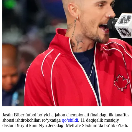
Jastin Biber futbol bo‘yicha jahon chempionati finalidagi ilk tanaffus
shousi ishtirokchilari ro‘yxatiga
qo‘shildi
. 11 daqiqalik musiqiy
dastur 19-iyul kuni Nyu-Jersidagi MetLife Stadium’da bo‘lib o‘tadi.