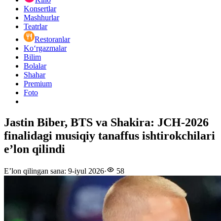
Konsertlar
Mashhurlar
Teatrlar
Restoranlar
Ko‘rgazmalar
Bilim
Bolalar
Shahar
Premium
Foto
Jastin Biber, BTS va Shakira: JCH-2026
finalidagi musiqiy tanaffus ishtirokchilari
e’lon qilindi
E’lon qilingan sana
:
9-iyul 2026
·
58