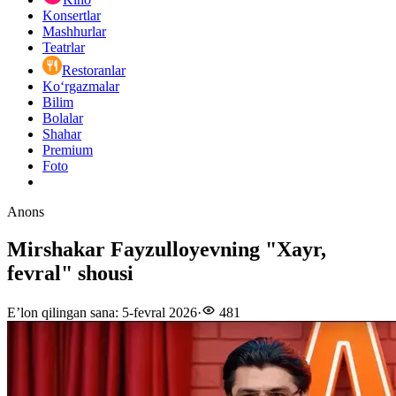
Konsertlar
Mashhurlar
Teatrlar
Restoranlar
Ko‘rgazmalar
Bilim
Bolalar
Shahar
Premium
Foto
Anons
Mirshakar Fayzulloyevning "Xayr,
fevral" shousi
E’lon qilingan sana
:
5-fevral 2026
·
481