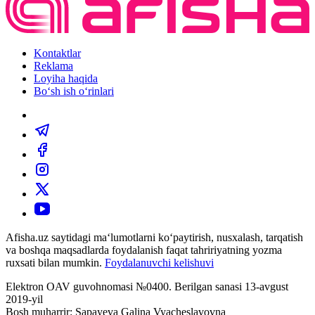
Kontaktlar
Reklama
Loyiha haqida
Bo‘sh ish o‘rinlari
Afisha.uz saytidagi ma‘lumotlarni ko‘paytirish, nusxalash, tarqatish
va boshqa maqsadlarda foydalanish faqat tahririyatning yozma
ruxsati bilan mumkin.
Foydalanuvchi kelishuvi
Elektron OAV guvohnomasi №0400. Berilgan sanasi 13-avgust
2019-yil
Bosh muharrir: Sapayeva Galina Vyacheslavovna