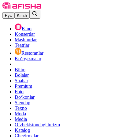
Рус
Kirish
Kino
Konsertlar
Mashhurlar
Teatrlar
Restoranlar
Ko‘rgazmalar
Bilim
Bolalar
Shahar
Premium
Foto
Do‘konlar
Stendap
Texno
Moda
Media
O‘zbekistondagi turizm
Katalog
Chegirmalar