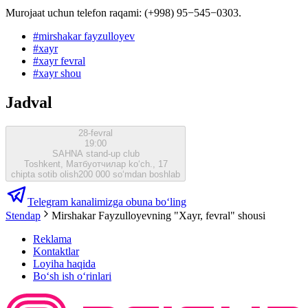
Murojaat uchun telefon raqami: (+998) 95−545−0303.
#
mirshakar fayzulloyev
#
xayr
#
xayr fevral
#
xayr shou
Jadval
28-fevral
19:00
SAHNA stand-up club
Toshkent, Матбуотчилар ko‘ch., 17
chipta sotib olish
200 000 so‘mdan boshlab
Telegram kanalimizga obuna bo‘ling
Stendap
Mirshakar Fayzulloyevning "Xayr, fevral" shousi
Reklama
Kontaktlar
Loyiha haqida
Bo‘sh ish o‘rinlari