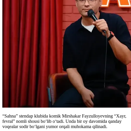
“Sahna” stendap klubida komik Mirshakar Fayzulloyevning “Xayr,
fevral” nomli shousi boʻlib oʻtadi. Unda bir oy davomida qanday
voqealar sodir boʻlgani yumor orqali muhokama qilinadi.