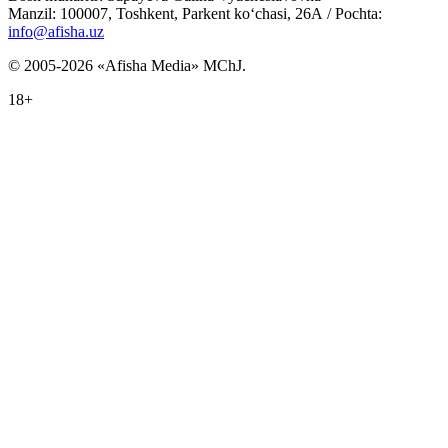
Manzil: 100007, Toshkent, Parkent ko‘chasi, 26А / Pochta:
info@afisha.uz
© 2005-2026 «Afisha Media» MChJ.
18+