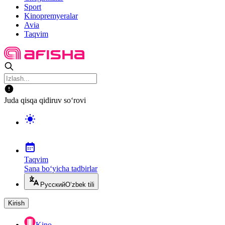
Sport
Kinopremyeralar
Avia
Taqvim
Juda qisqa qidiruv so‘rovi
Taqvim
Sana bo‘yicha tadbirlar
Русский
O‘zbek tili
Kirish
Kino