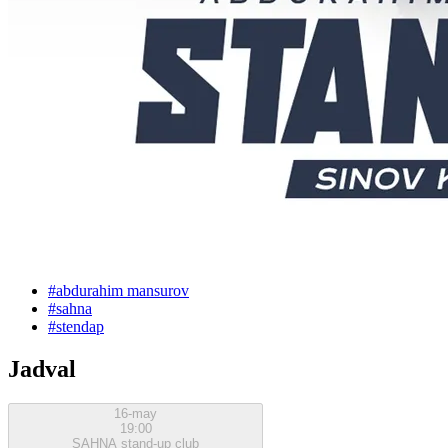
#
abdurahim mansurov
#
sahna
#
stendap
Jadval
16-may
19:00
SAHNA stand-up club