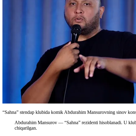
“Sahna” stendap klubida komik Abdurahim Mansurovning sinov konsert
Abdurahim Mansurov — “Sahna” rezidenti hisoblanadi. U klubni
chiqarilgan.