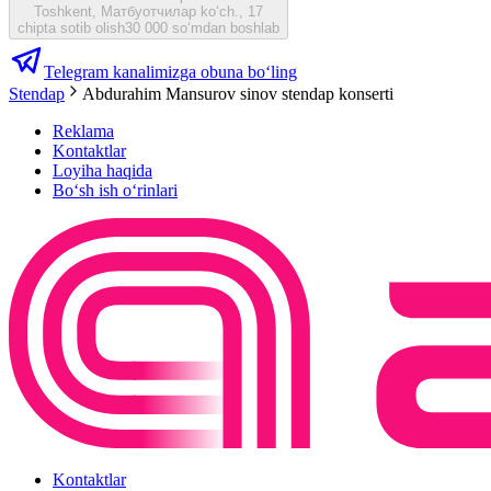
Toshkent, Матбуотчилар ko‘ch., 17
chipta sotib olish
30 000 so‘mdan boshlab
Telegram kanalimizga obuna bo‘ling
Stendap
Abdurahim Mansurov sinov stendap konserti
Reklama
Kontaktlar
Loyiha haqida
Bo‘sh ish o‘rinlari
Kontaktlar