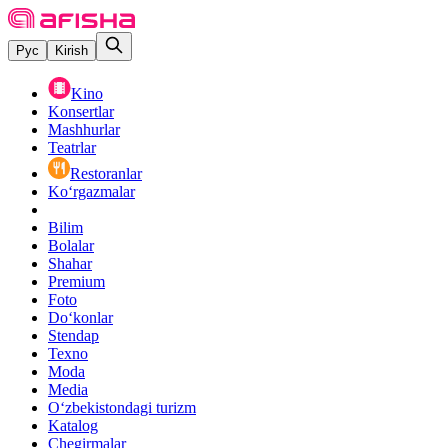
Рус
Kirish
Kino
Konsertlar
Mashhurlar
Teatrlar
Restoranlar
Ko‘rgazmalar
Bilim
Bolalar
Shahar
Premium
Foto
Do‘konlar
Stendap
Texno
Moda
Media
O‘zbekistondagi turizm
Katalog
Chegirmalar