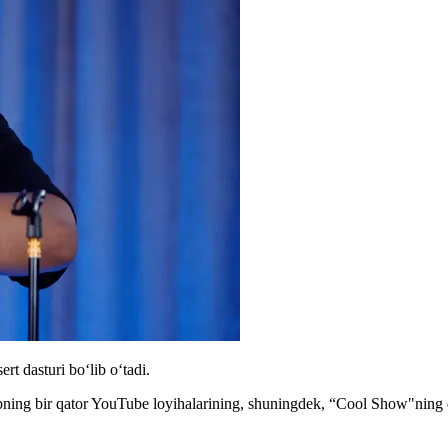
 dasturi boʻlib oʻtadi.
ng bir qator YouTube loyihalarining, shuningdek, “Cool Show"ning do