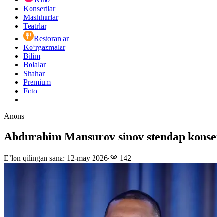
Konsertlar
Mashhurlar
Teatrlar
Restoranlar
Ko‘rgazmalar
Bilim
Bolalar
Shahar
Premium
Foto
Anons
Abdurahim Mansurov sinov stendap konse
E’lon qilingan sana
:
12-may 2026
·
142