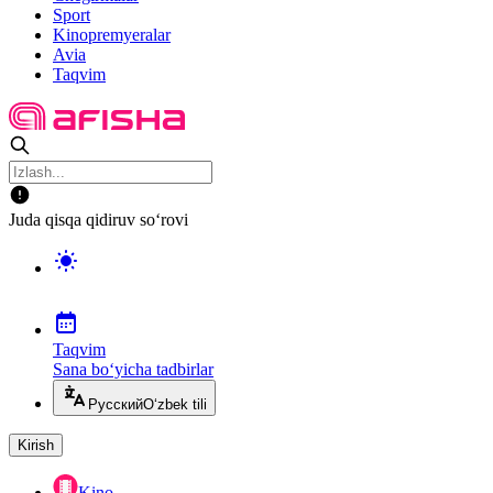
Sport
Kinopremyeralar
Avia
Taqvim
Juda qisqa qidiruv so‘rovi
Taqvim
Sana bo‘yicha tadbirlar
Русский
O‘zbek tili
Kirish
Kino