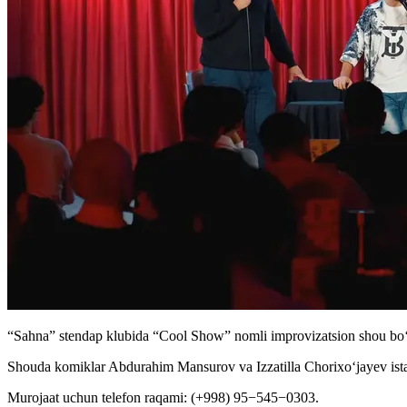
“Sahna” stendap klubida “Cool Show” nomli improvizatsion shou boʻl
Shouda komiklar Abdurahim Mansurov va Izzatilla Chorixoʻjayev istal
Murojaat uchun telefon raqami: (+998) 95−545−0303.