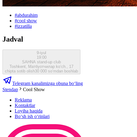
#
abdurahim
#
cool show
#
izzatilla
Jadval
9-iyul
19:00
SAHNA stand-up club
Toshkent, Матбуотчилар ko‘ch., 17
chipta sotib olish
30 000 so‘mdan boshlab
Telegram kanalimizga obuna bo‘ling
Stendap
Cool Show
Reklama
Kontaktlar
Loyiha haqida
Bo‘sh ish o‘rinlari