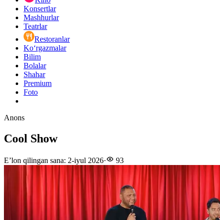
Konsertlar
Mashhurlar
Teatrlar
Restoranlar
Ko‘rgazmalar
Bilim
Bolalar
Shahar
Premium
Foto
Anons
Cool Show
E’lon qilingan sana
:
2-iyul 2026
·
93