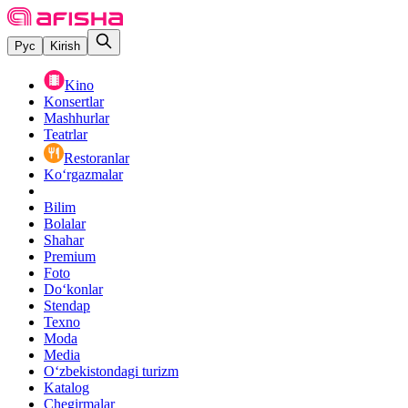
Рус
Kirish
Kino
Konsertlar
Mashhurlar
Teatrlar
Restoranlar
Ko‘rgazmalar
Bilim
Bolalar
Shahar
Premium
Foto
Do‘konlar
Stendap
Texno
Moda
Media
O‘zbekistondagi turizm
Katalog
Chegirmalar