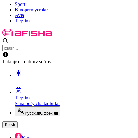
Sport
Kinopremyeralar
Avia
Taqvim
Juda qisqa qidiruv so‘rovi
Taqvim
Sana bo‘yicha tadbirlar
Русский
O‘zbek tili
Kirish
Kino