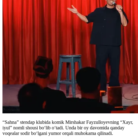
“Sahna” stendap klubida komik Mirshakar Fayzulloyevning “Xayr,
iyul” nomli shousi boʻlib oʻtadi. Unda bir oy davomida qanday
voqealar sodir boʻlgani yumor orqali muhokama qilinadi.