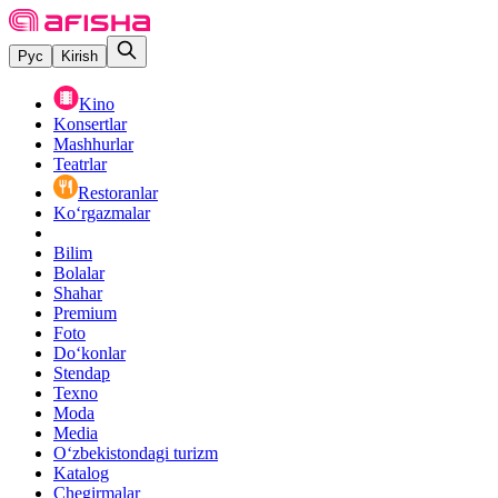
Рус
Kirish
Kino
Konsertlar
Mashhurlar
Teatrlar
Restoranlar
Ko‘rgazmalar
Bilim
Bolalar
Shahar
Premium
Foto
Do‘konlar
Stendap
Texno
Moda
Media
O‘zbekistondagi turizm
Katalog
Chegirmalar