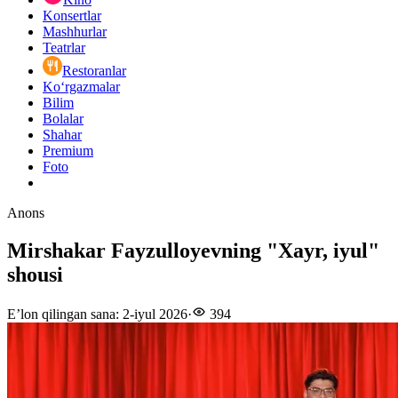
Konsertlar
Mashhurlar
Teatrlar
Restoranlar
Ko‘rgazmalar
Bilim
Bolalar
Shahar
Premium
Foto
Anons
Mirshakar Fayzulloyevning "Xayr, iyul"
shousi
E’lon qilingan sana
:
2-iyul 2026
·
394