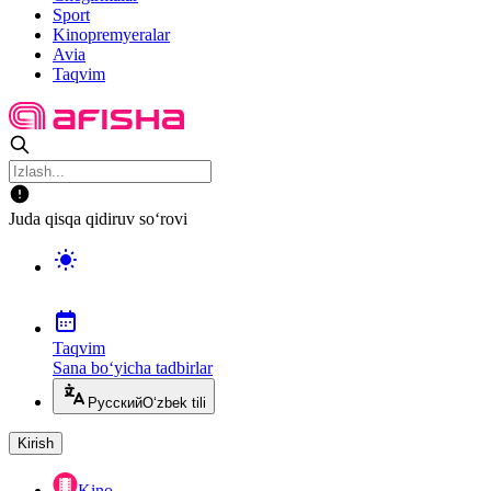
Sport
Kinopremyeralar
Avia
Taqvim
Juda qisqa qidiruv so‘rovi
Taqvim
Sana bo‘yicha tadbirlar
Русский
O‘zbek tili
Kirish
Kino