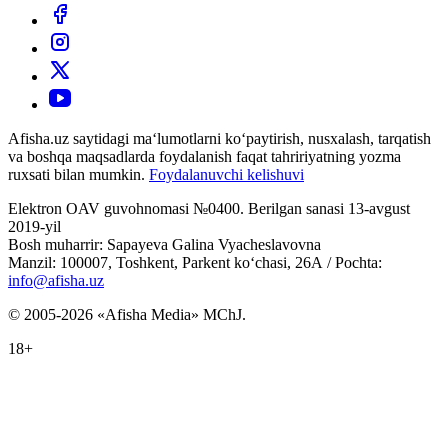
Afisha.uz saytidagi ma‘lumotlarni ko‘paytirish, nusxalash, tarqatish
va boshqa maqsadlarda foydalanish faqat tahririyatning yozma
ruxsati bilan mumkin.
Foydalanuvchi kelishuvi
Elektron OAV guvohnomasi №0400. Berilgan sanasi 13-avgust
2019-yil
Bosh muharrir: Sapayeva Galina Vyacheslavovna
Manzil: 100007, Toshkent, Parkent ko‘chasi, 26А / Pochta:
info@afisha.uz
© 2005-2026 «Afisha Media» MChJ.
18+