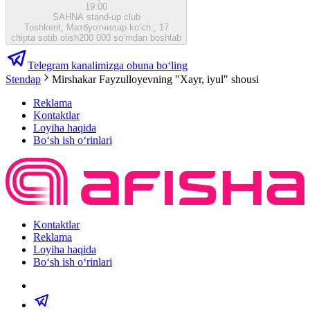
19:00
SAHNA stand-up club
Toshkent, Матбуотчилар ko‘ch., 17
chipta sotib olish
200 000 so‘mdan boshlab
Telegram kanalimizga obuna bo‘ling
Stendap
Mirshakar Fayzulloyevning "Xayr, iyul" shousi
Reklama
Kontaktlar
Loyiha haqida
Bo‘sh ish o‘rinlari
Kontaktlar
Reklama
Loyiha haqida
Bo‘sh ish o‘rinlari