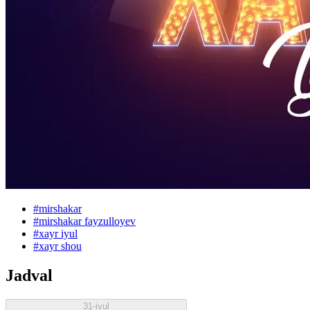
#
mirshakar
#
mirshakar fayzulloyev
#
xayr iyul
#
xayr shou
Jadval
31-iyul