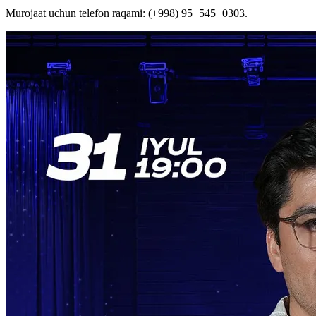
Murojaat uchun telefon raqami: (+998) 95−545−0303.