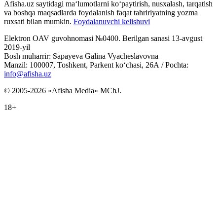
Afisha.uz saytidagi ma‘lumotlarni ko‘paytirish, nusxalash, tarqatish
va boshqa maqsadlarda foydalanish faqat tahririyatning yozma
ruxsati bilan mumkin.
Foydalanuvchi kelishuvi
Elektron OAV guvohnomasi №0400. Berilgan sanasi 13-avgust
2019-yil
Bosh muharrir: Sapayeva Galina Vyacheslavovna
Manzil: 100007, Toshkent, Parkent ko‘chasi, 26А / Pochta:
info@afisha.uz
© 2005-2026 «Afisha Media» MChJ.
18+