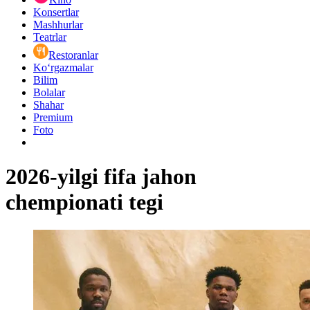
Konsertlar
Mashhurlar
Teatrlar
Restoranlar
Ko‘rgazmalar
Bilim
Bolalar
Shahar
Premium
Foto
2026-yilgi fifa jahon
chempionati tegi