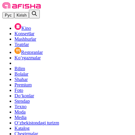
Рус
Kirish
Kino
Konsertlar
Mashhurlar
Teatrlar
Restoranlar
Ko‘rgazmalar
Bilim
Bolalar
Shahar
Premium
Foto
Do‘konlar
Stendap
Texno
Moda
Media
O‘zbekistondagi turizm
Katalog
Chegirmalar