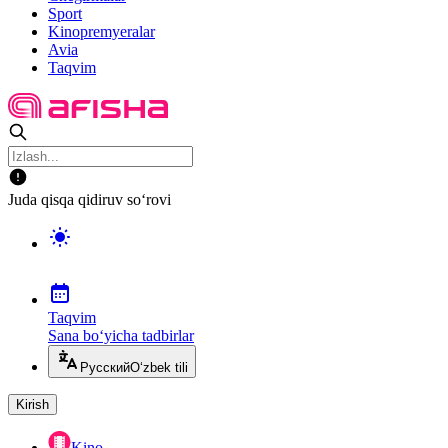
Sport
Kinopremyeralar
Avia
Taqvim
Juda qisqa qidiruv so‘rovi
Taqvim
Sana bo‘yicha tadbirlar
Русский
O‘zbek tili
Kirish
Kino