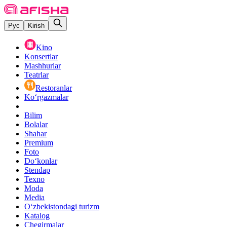
Рус
Kirish
Kino
Konsertlar
Mashhurlar
Teatrlar
Restoranlar
Ko‘rgazmalar
Bilim
Bolalar
Shahar
Premium
Foto
Do‘konlar
Stendap
Texno
Moda
Media
O‘zbekistondagi turizm
Katalog
Chegirmalar