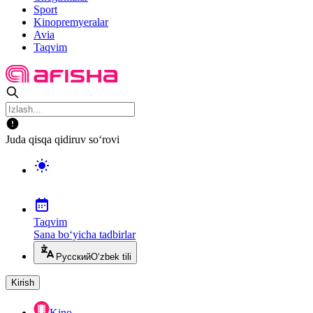
Sport
Kinopremyeralar
Avia
Taqvim
Juda qisqa qidiruv so‘rovi
Taqvim
Sana bo‘yicha tadbirlar
Русский
O‘zbek tili
Kirish
Kino