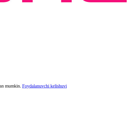
bilan mumkin.
Foydalanuvchi kelishuvi