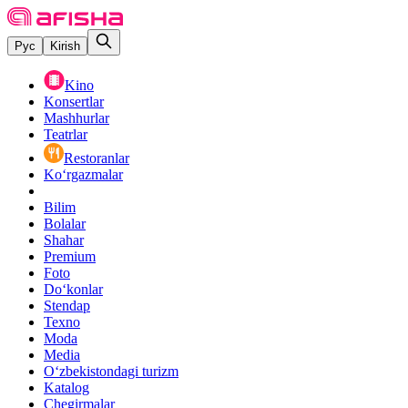
Рус
Kirish
Kino
Konsertlar
Mashhurlar
Teatrlar
Restoranlar
Ko‘rgazmalar
Bilim
Bolalar
Shahar
Premium
Foto
Do‘konlar
Stendap
Texno
Moda
Media
O‘zbekistondagi turizm
Katalog
Chegirmalar