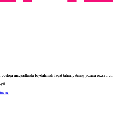
 va boshqa maqsadlarda foydalanish faqat tahririyatning yozma ruxsati 
yil
ha.uz