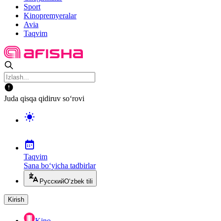
Sport
Kinopremyeralar
Avia
Taqvim
Juda qisqa qidiruv so‘rovi
Taqvim
Sana bo‘yicha tadbirlar
Русский
O‘zbek tili
Kirish
Kino