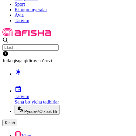
Sport
Kinopremyeralar
Avia
Taqvim
Juda qisqa qidiruv so‘rovi
Taqvim
Sana bo‘yicha tadbirlar
Русский
O‘zbek tili
Kirish
Kino