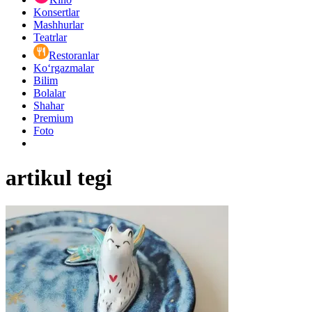
Konsertlar
Mashhurlar
Teatrlar
Restoranlar
Ko‘rgazmalar
Bilim
Bolalar
Shahar
Premium
Foto
artikul tegi