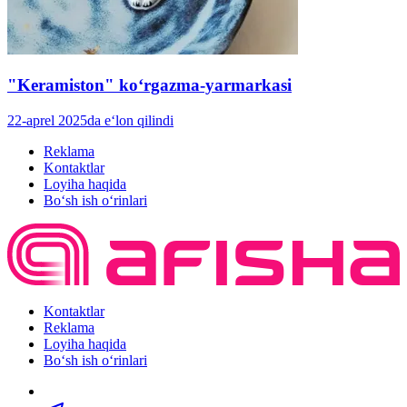
"Keramiston" koʻrgazma-yarmarkasi
22-aprel 2025da e‘lon qilindi
Reklama
Kontaktlar
Loyiha haqida
Bo‘sh ish o‘rinlari
Kontaktlar
Reklama
Loyiha haqida
Bo‘sh ish o‘rinlari