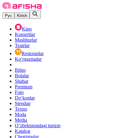
Рус
Kirish
Kino
Konsertlar
Mashhurlar
Teatrlar
Restoranlar
Ko‘rgazmalar
Bilim
Bolalar
Shahar
Premium
Foto
Do‘konlar
Stendap
Texno
Moda
Media
O‘zbekistondagi turizm
Katalog
Chegirmalar