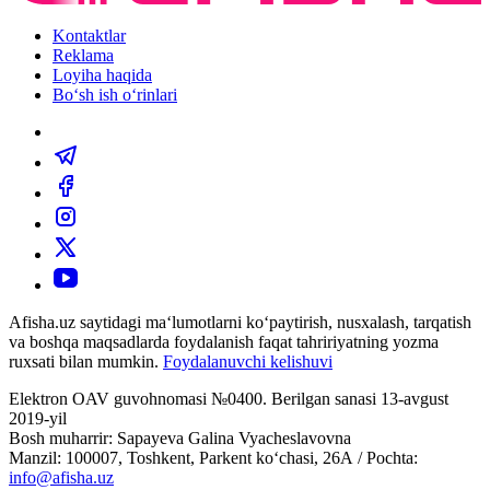
Kontaktlar
Reklama
Loyiha haqida
Bo‘sh ish o‘rinlari
Afisha.uz saytidagi ma‘lumotlarni ko‘paytirish, nusxalash, tarqatish
va boshqa maqsadlarda foydalanish faqat tahririyatning yozma
ruxsati bilan mumkin.
Foydalanuvchi kelishuvi
Elektron OAV guvohnomasi №0400. Berilgan sanasi 13-avgust
2019-yil
Bosh muharrir: Sapayeva Galina Vyacheslavovna
Manzil: 100007, Toshkent, Parkent ko‘chasi, 26А / Pochta:
info@afisha.uz