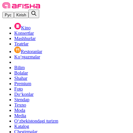
Рус
Kirish
Kino
Konsertlar
Mashhurlar
Teatrlar
Restoranlar
Ko‘rgazmalar
Bilim
Bolalar
Shahar
Premium
Foto
Do‘konlar
Stendap
Texno
Moda
Media
O‘zbekistondagi turizm
Katalog
Chegirmalar