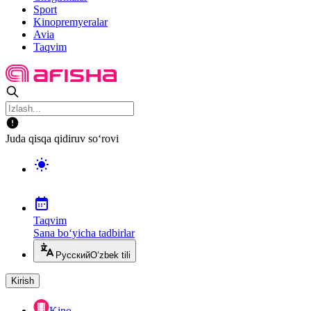
Sport
Kinopremyeralar
Avia
Taqvim
Juda qisqa qidiruv so‘rovi
Taqvim
Sana bo‘yicha tadbirlar
Русский
O‘zbek tili
Kirish
Kino