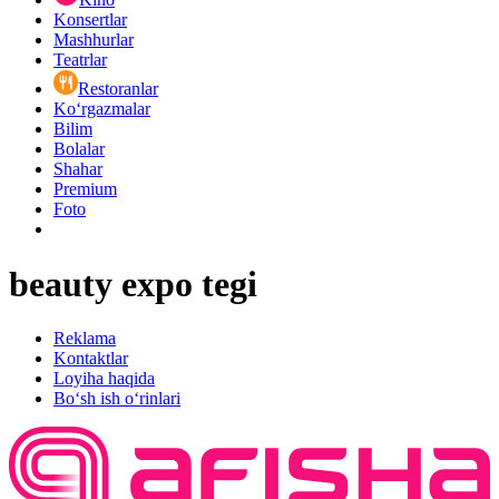
Konsertlar
Mashhurlar
Teatrlar
Restoranlar
Ko‘rgazmalar
Bilim
Bolalar
Shahar
Premium
Foto
beauty expo tegi
Reklama
Kontaktlar
Loyiha haqida
Bo‘sh ish o‘rinlari