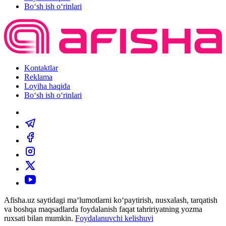
Bo‘sh ish o‘rinlari
Kontaktlar
Reklama
Loyiha haqida
Bo‘sh ish o‘rinlari
Afisha.uz saytidagi ma‘lumotlarni ko‘paytirish, nusxalash, tarqatish
va boshqa maqsadlarda foydalanish faqat tahririyatning yozma
ruxsati bilan mumkin.
Foydalanuvchi kelishuvi