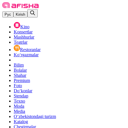
Рус
Kirish
Kino
Konsertlar
Mashhurlar
Teatrlar
Restoranlar
Ko‘rgazmalar
Bilim
Bolalar
Shahar
Premium
Foto
Do‘konlar
Stendap
Texno
Moda
Media
O‘zbekistondagi turizm
Katalog
Chegirmalar