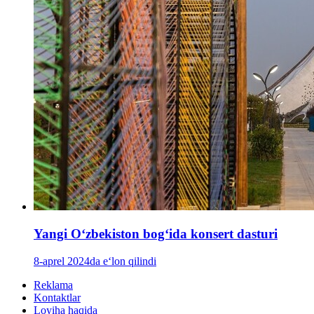
Yangi Oʻzbekiston bogʻida konsert dasturi
8-aprel 2024da e‘lon qilindi
Reklama
Kontaktlar
Loyiha haqida