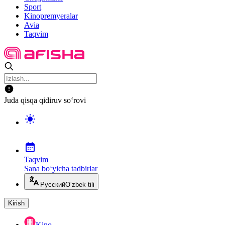
Sport
Kinopremyeralar
Avia
Taqvim
Juda qisqa qidiruv so‘rovi
Taqvim
Sana bo‘yicha tadbirlar
Русский
O‘zbek tili
Kirish
Kino