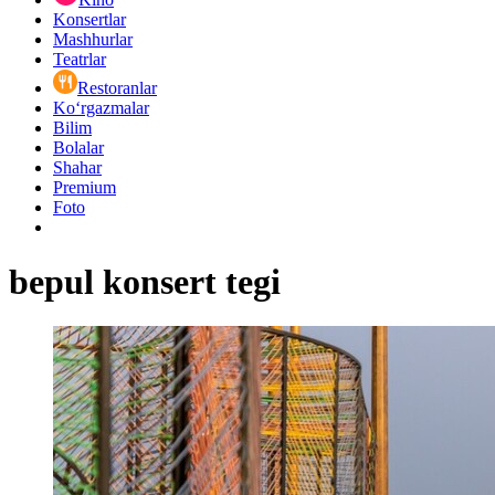
Konsertlar
Mashhurlar
Teatrlar
Restoranlar
Ko‘rgazmalar
Bilim
Bolalar
Shahar
Premium
Foto
bepul konsert tegi