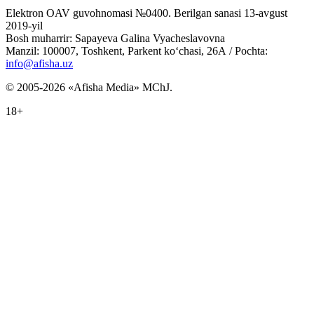
Elektron OAV guvohnomasi №0400. Berilgan sanasi 13-avgust
2019-yil
Bosh muharrir: Sapayeva Galina Vyacheslavovna
Manzil: 100007, Toshkent, Parkent ko‘chasi, 26А / Pochta:
info@afisha.uz
© 2005-2026 «Afisha Media» MChJ.
18+