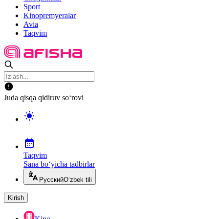
Sport
Kinopremyeralar
Avia
Taqvim
Juda qisqa qidiruv so‘rovi
Taqvim
Sana bo‘yicha tadbirlar
Русский
O‘zbek tili
Kirish
Kino