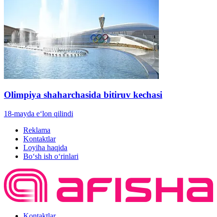
Olimpiya shaharchasida bitiruv kechasi
18-mayda e‘lon qilindi
Reklama
Kontaktlar
Loyiha haqida
Bo‘sh ish o‘rinlari
Kontaktlar