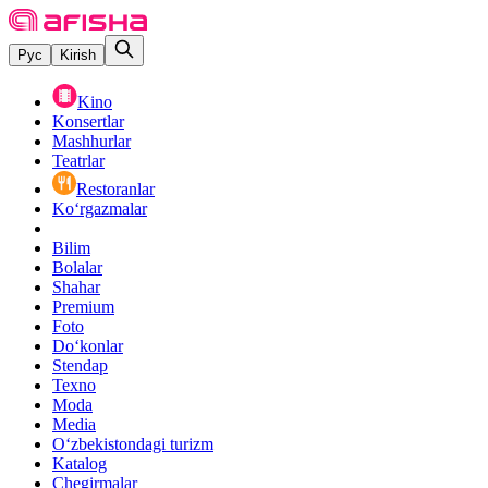
Рус
Kirish
Kino
Konsertlar
Mashhurlar
Teatrlar
Restoranlar
Ko‘rgazmalar
Bilim
Bolalar
Shahar
Premium
Foto
Do‘konlar
Stendap
Texno
Moda
Media
O‘zbekistondagi turizm
Katalog
Chegirmalar