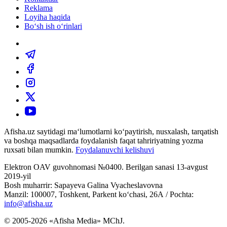
Reklama
Loyiha haqida
Bo‘sh ish o‘rinlari
Afisha.uz saytidagi ma‘lumotlarni ko‘paytirish, nusxalash, tarqatish
va boshqa maqsadlarda foydalanish faqat tahririyatning yozma
ruxsati bilan mumkin.
Foydalanuvchi kelishuvi
Elektron OAV guvohnomasi №0400. Berilgan sanasi 13-avgust
2019-yil
Bosh muharrir: Sapayeva Galina Vyacheslavovna
Manzil: 100007, Toshkent, Parkent ko‘chasi, 26А / Pochta:
info@afisha.uz
© 2005-2026 «Afisha Media» MChJ.