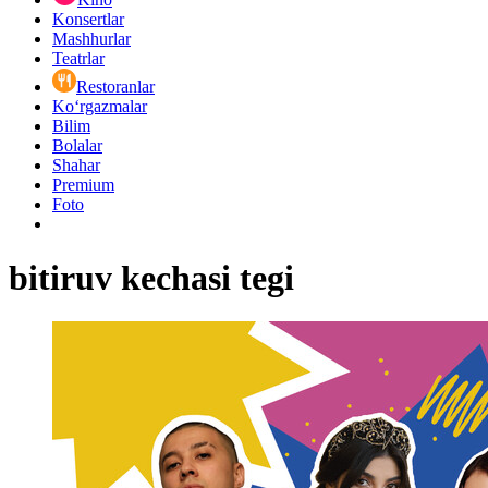
Konsertlar
Mashhurlar
Teatrlar
Restoranlar
Ko‘rgazmalar
Bilim
Bolalar
Shahar
Premium
Foto
bitiruv kechasi tegi