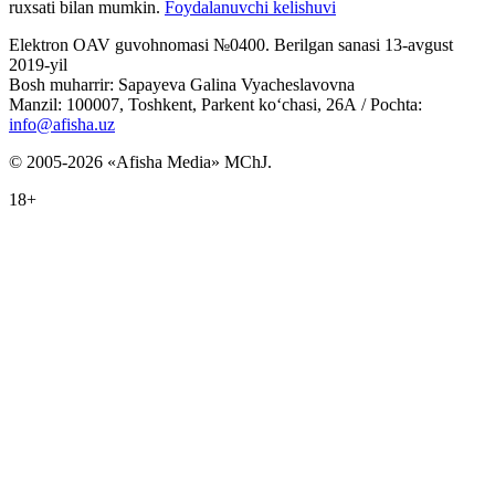
ruxsati bilan mumkin.
Foydalanuvchi kelishuvi
Elektron OAV guvohnomasi №0400. Berilgan sanasi 13-avgust
2019-yil
Bosh muharrir: Sapayeva Galina Vyacheslavovna
Manzil: 100007, Toshkent, Parkent ko‘chasi, 26А / Pochta:
info@afisha.uz
© 2005-2026 «Afisha Media» MChJ.
18+