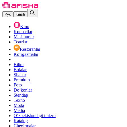
Рус
Kirish
Kino
Konsertlar
Mashhurlar
Teatrlar
Restoranlar
Ko‘rgazmalar
Bilim
Bolalar
Shahar
Premium
Foto
Do‘konlar
Stendap
Texno
Moda
Media
O‘zbekistondagi turizm
Katalog
Chegirmalar