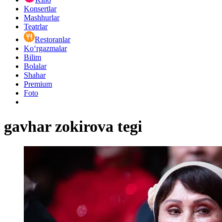
Konsertlar
Mashhurlar
Teatrlar
Restoranlar
Ko‘rgazmalar
Bilim
Bolalar
Shahar
Premium
Foto
gavhar zokirova tegi