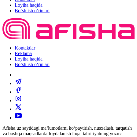
Loyiha haqida
Bo‘sh ish o‘rinlari
Kontaktlar
Reklama
Loyiha haqida
Bo‘sh ish o‘rinlari
Afisha.uz saytidagi ma‘lumotlarni ko‘paytirish, nusxalash, tarqatish
va boshqa maqsadlarda foydalanish faqat tahririyatning yozma