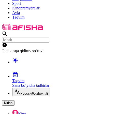
Sport
Kinopremyeralar
Avia
Taqvim
Juda qisqa qidiruv so‘rovi
Taqvim
Sana bo‘yicha tadbirlar
Русский
O‘zbek tili
Kirish
Kino