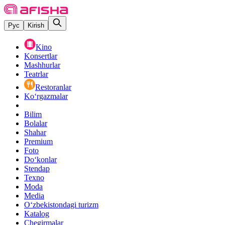
Рус
Kirish
Kino
Konsertlar
Mashhurlar
Teatrlar
Restoranlar
Ko‘rgazmalar
Bilim
Bolalar
Shahar
Premium
Foto
Do‘konlar
Stendap
Texno
Moda
Media
O‘zbekistondagi turizm
Katalog
Chegirmalar