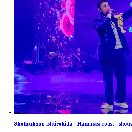
Shohruhxon ishtirokida "Hammasi roast" shous