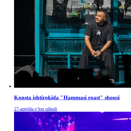
Konsta ishtirokida "Hammasi roast" shousi
27-aprelda e‘lon qilindi