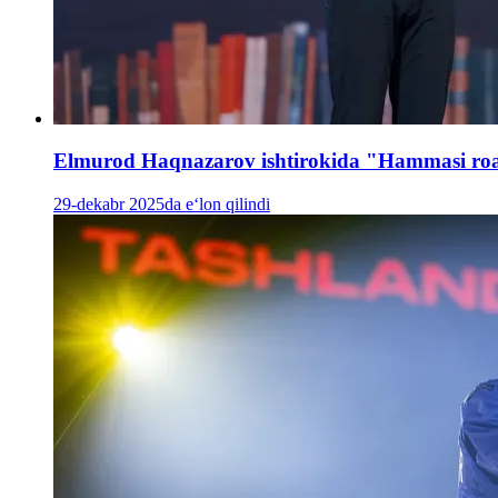
Elmurod Haqnazarov ishtirokida "Hammasi roa
29-dekabr 2025da e‘lon qilindi