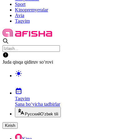
Sport
Kinopremyeralar
Avia
Taqvim
Juda qisqa qidiruv so‘rovi
Taqvim
Sana bo‘yicha tadbirlar
Русский
O‘zbek tili
Kirish
Kino