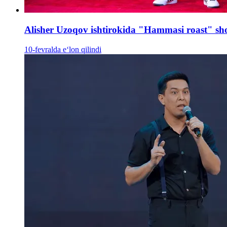
Alisher Uzoqov ishtirokida "Hammasi roast" sh
10-fevralda e‘lon qilindi