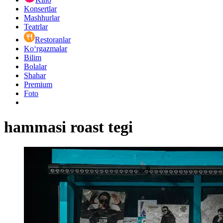
Konsertlar
Mashhurlar
Teatrlar
Restoranlar
Ko‘rgazmalar
Bilim
Bolalar
Shahar
Premium
Foto
hammasi roast tegi