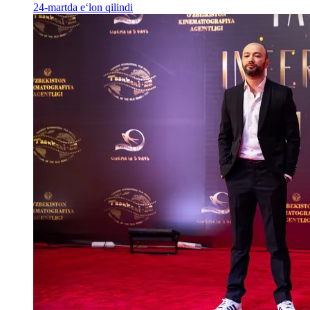
24-martda e‘lon qilindi