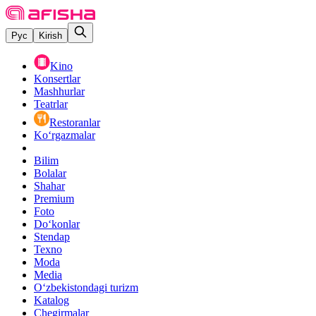
Рус
Kirish
Kino
Konsertlar
Mashhurlar
Teatrlar
Restoranlar
Ko‘rgazmalar
Bilim
Bolalar
Shahar
Premium
Foto
Do‘konlar
Stendap
Texno
Moda
Media
O‘zbekistondagi turizm
Katalog
Chegirmalar