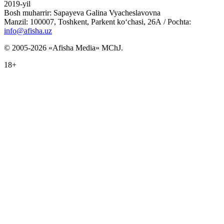
2019-yil
Bosh muharrir: Sapayeva Galina Vyacheslavovna
Manzil: 100007, Toshkent, Parkent ko‘chasi, 26А / Pochta:
info@afisha.uz
© 2005-2026 «Afisha Media» MChJ.
18+