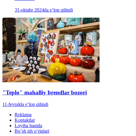
31-oktabr 2024da e‘lon qilindi
"Teplo" mahalliy brendlar bozori
11-fevralda e‘lon qilindi
Reklama
Kontaktlar
Loyiha haqida
Bo‘sh ish o‘rinlari