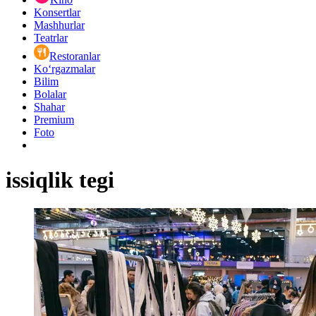
Konsertlar
Mashhurlar
Teatrlar
Restoranlar
Ko‘rgazmalar
Bilim
Bolalar
Shahar
Premium
Foto
issiqlik tegi