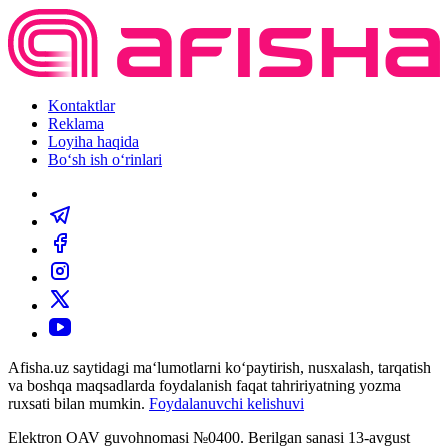
Kontaktlar
Reklama
Loyiha haqida
Bo‘sh ish o‘rinlari
Afisha.uz saytidagi ma‘lumotlarni ko‘paytirish, nusxalash, tarqatish
va boshqa maqsadlarda foydalanish faqat tahririyatning yozma
ruxsati bilan mumkin.
Foydalanuvchi kelishuvi
Elektron OAV guvohnomasi №0400. Berilgan sanasi 13-avgust