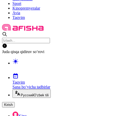
Sport
Kinopremyeralar
Avia
Taqvim
Juda qisqa qidiruv so‘rovi
Taqvim
Sana bo‘yicha tadbirlar
Русский
O‘zbek tili
Kirish
Kino