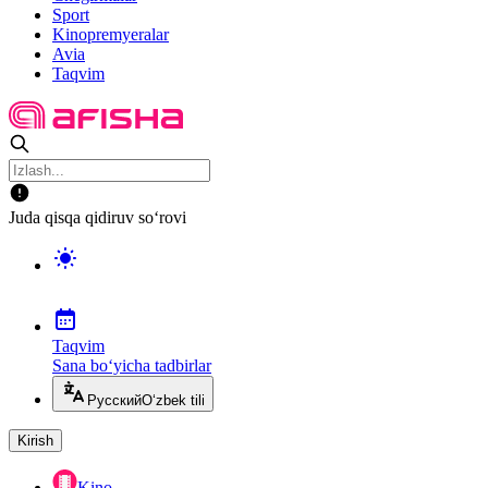
Sport
Kinopremyeralar
Avia
Taqvim
Juda qisqa qidiruv so‘rovi
Taqvim
Sana bo‘yicha tadbirlar
Русский
O‘zbek tili
Kirish
Kino