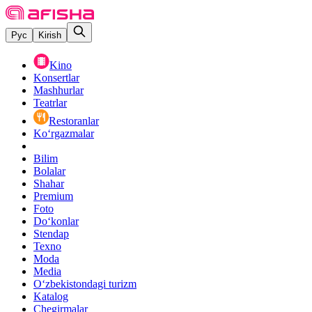
Рус
Kirish
Kino
Konsertlar
Mashhurlar
Teatrlar
Restoranlar
Ko‘rgazmalar
Bilim
Bolalar
Shahar
Premium
Foto
Do‘konlar
Stendap
Texno
Moda
Media
O‘zbekistondagi turizm
Katalog
Chegirmalar