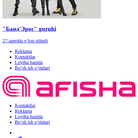
"Банд'Эрос" guruhi
27-aprelda e‘lon qilindi
Reklama
Kontaktlar
Loyiha haqida
Bo‘sh ish o‘rinlari
Kontaktlar
Reklama
Loyiha haqida
Bo‘sh ish o‘rinlari