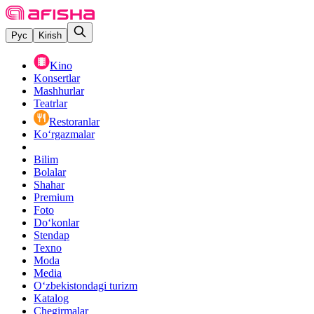
Рус
Kirish
Kino
Konsertlar
Mashhurlar
Teatrlar
Restoranlar
Ko‘rgazmalar
Bilim
Bolalar
Shahar
Premium
Foto
Do‘konlar
Stendap
Texno
Moda
Media
O‘zbekistondagi turizm
Katalog
Chegirmalar