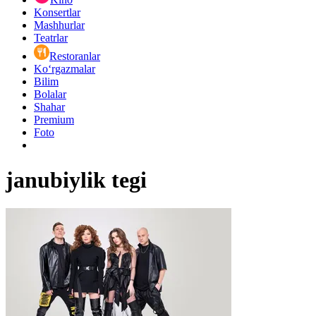
Konsertlar
Mashhurlar
Teatrlar
Restoranlar
Ko‘rgazmalar
Bilim
Bolalar
Shahar
Premium
Foto
janubiylik tegi