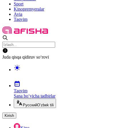
Sport
Kinopremyeralar
Avia
Taqvim
Juda qisqa qidiruv so‘rovi
Taqvim
Sana bo‘yicha tadbirlar
Русский
O‘zbek tili
Kirish
Kino