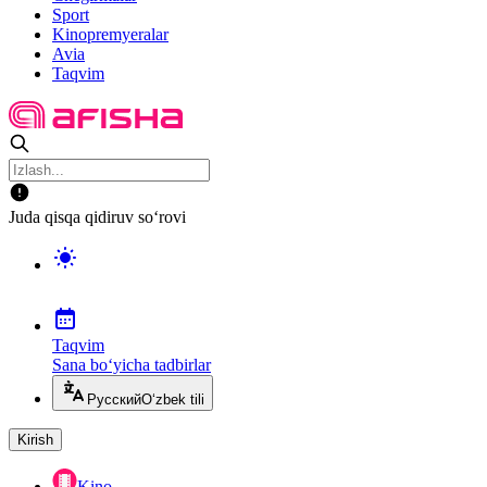
Sport
Kinopremyeralar
Avia
Taqvim
Juda qisqa qidiruv so‘rovi
Taqvim
Sana bo‘yicha tadbirlar
Русский
O‘zbek tili
Kirish
Kino