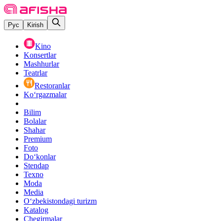
Рус
Kirish
Kino
Konsertlar
Mashhurlar
Teatrlar
Restoranlar
Ko‘rgazmalar
Bilim
Bolalar
Shahar
Premium
Foto
Do‘konlar
Stendap
Texno
Moda
Media
O‘zbekistondagi turizm
Katalog
Chegirmalar