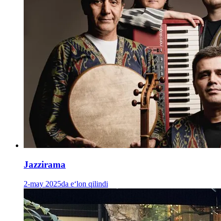
Jazzirama
2-may 2025da e‘lon qilindi