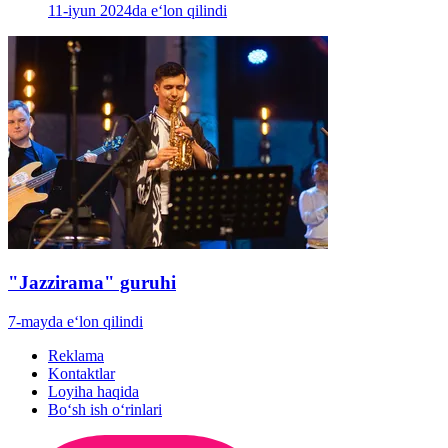
11-iyun 2024da e‘lon qilindi
"Jazzirama" guruhi
7-mayda e‘lon qilindi
Reklama
Kontaktlar
Loyiha haqida
Bo‘sh ish o‘rinlari