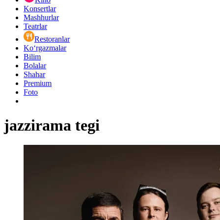
Konsertlar
Mashhurlar
Teatrlar
Restoranlar
Ko‘rgazmalar
Bilim
Bolalar
Shahar
Premium
Foto
jazzirama tegi