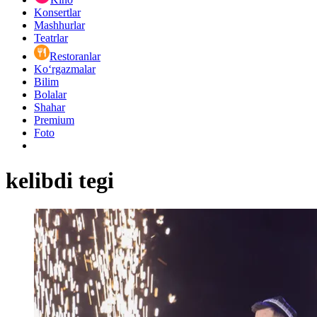
Konsertlar
Mashhurlar
Teatrlar
Restoranlar
Ko‘rgazmalar
Bilim
Bolalar
Shahar
Premium
Foto
kelibdi tegi