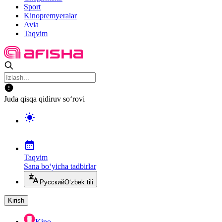
Sport
Kinopremyeralar
Avia
Taqvim
Juda qisqa qidiruv so‘rovi
Taqvim
Sana bo‘yicha tadbirlar
Русский
O‘zbek tili
Kirish
Kino