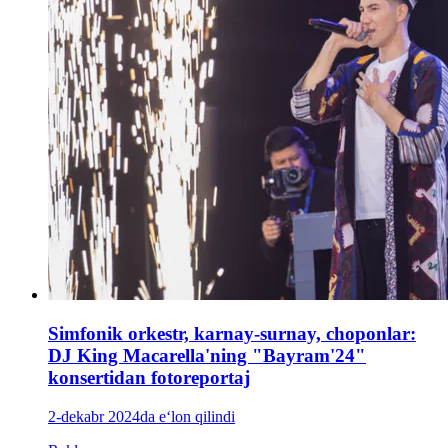
Simfonik orkestr, karnay-surnay, choponlar:
DJ King Macarella'ning "Bayram'24"
konsertidan fotoreportaj
2-dekabr 2024da e‘lon qilindi