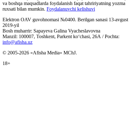
va boshqa maqsadlarda foydalanish faqat tahririyatning yozma
ruxsati bilan mumkin.
Foydalanuvchi kelishuvi
Elektron OAV guvohnomasi №0400. Berilgan sanasi 13-avgust
2019-yil
Bosh muharrir: Sapayeva Galina Vyacheslavovna
Manzil: 100007, Toshkent, Parkent ko‘chasi, 26А / Pochta:
info@afisha.uz
© 2005-2026 «Afisha Media» MChJ.
18+