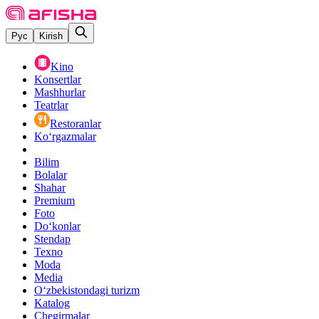
Рус
Kirish
Kino
Konsertlar
Mashhurlar
Teatrlar
Restoranlar
Ko‘rgazmalar
Bilim
Bolalar
Shahar
Premium
Foto
Do‘konlar
Stendap
Texno
Moda
Media
O‘zbekistondagi turizm
Katalog
Chegirmalar