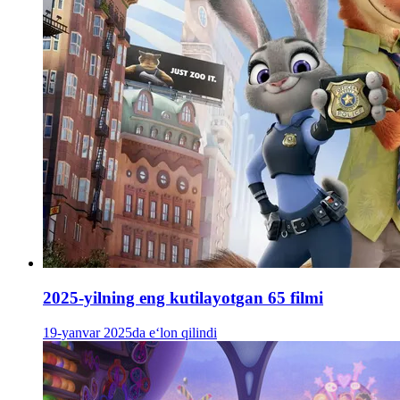
2025-yilning eng kutilayotgan 65 filmi
19-yanvar 2025da e‘lon qilindi