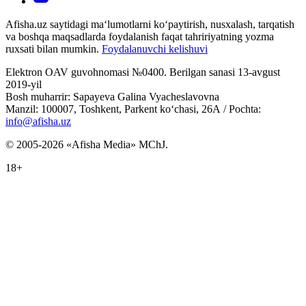
Afisha.uz saytidagi ma‘lumotlarni ko‘paytirish, nusxalash, tarqatish
va boshqa maqsadlarda foydalanish faqat tahririyatning yozma
ruxsati bilan mumkin.
Foydalanuvchi kelishuvi
Elektron OAV guvohnomasi №0400. Berilgan sanasi 13-avgust
2019-yil
Bosh muharrir: Sapayeva Galina Vyacheslavovna
Manzil: 100007, Toshkent, Parkent ko‘chasi, 26А / Pochta:
info@afisha.uz
© 2005-2026 «Afisha Media» MChJ.
18+