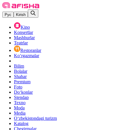
Рус
Kirish
Kino
Konsertlar
Mashhurlar
Teatrlar
Restoranlar
Ko‘rgazmalar
Bilim
Bolalar
Shahar
Premium
Foto
Do‘konlar
Stendap
Texno
Moda
Media
O‘zbekistondagi turizm
Katalog
Chegirmalar