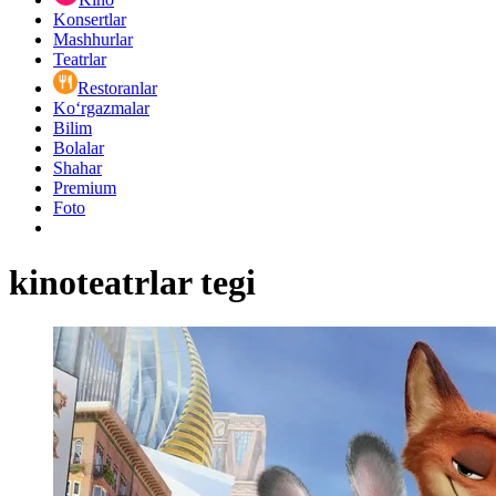
Konsertlar
Mashhurlar
Teatrlar
Restoranlar
Ko‘rgazmalar
Bilim
Bolalar
Shahar
Premium
Foto
kinoteatrlar tegi