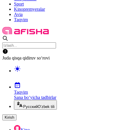
Sport
Kinopremyeralar
Avia
Taqvim
Juda qisqa qidiruv so‘rovi
Taqvim
Sana bo‘yicha tadbirlar
Русский
O‘zbek tili
Kirish
Kino