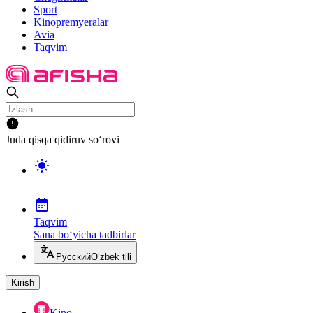
Sport
Kinopremyeralar
Avia
Taqvim
Juda qisqa qidiruv so‘rovi
Taqvim
Sana bo‘yicha tadbirlar
Русский
O‘zbek tili
Kirish
Kino