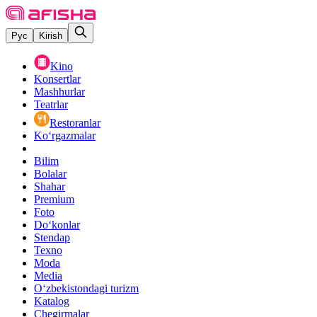
Рус
Kirish
Kino
Konsertlar
Mashhurlar
Teatrlar
Restoranlar
Ko‘rgazmalar
Bilim
Bolalar
Shahar
Premium
Foto
Do‘konlar
Stendap
Texno
Moda
Media
O‘zbekistondagi turizm
Katalog
Chegirmalar