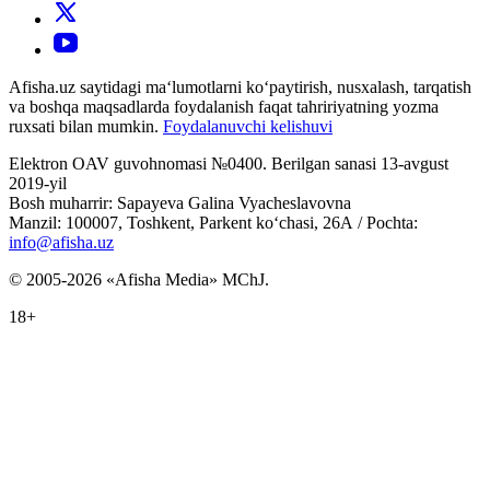
Afisha.uz saytidagi ma‘lumotlarni ko‘paytirish, nusxalash, tarqatish
va boshqa maqsadlarda foydalanish faqat tahririyatning yozma
ruxsati bilan mumkin.
Foydalanuvchi kelishuvi
Elektron OAV guvohnomasi №0400. Berilgan sanasi 13-avgust
2019-yil
Bosh muharrir: Sapayeva Galina Vyacheslavovna
Manzil: 100007, Toshkent, Parkent ko‘chasi, 26А / Pochta:
info@afisha.uz
© 2005-2026 «Afisha Media» MChJ.
18+