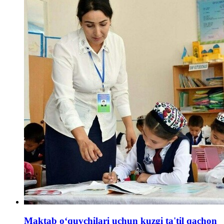
Maktab oʻquvchilari uchun kuzgi ta'til qachon