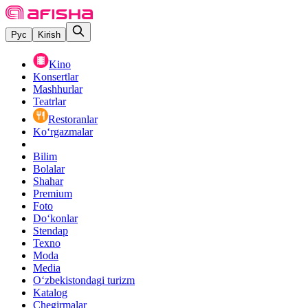
Рус
Kirish
Kino
Konsertlar
Mashhurlar
Teatrlar
Restoranlar
Ko‘rgazmalar
Bilim
Bolalar
Shahar
Premium
Foto
Do‘konlar
Stendap
Texno
Moda
Media
O‘zbekistondagi turizm
Katalog
Chegirmalar