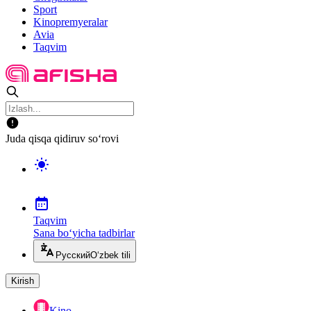
Sport
Kinopremyeralar
Avia
Taqvim
Juda qisqa qidiruv so‘rovi
Taqvim
Sana bo‘yicha tadbirlar
Русский
O‘zbek tili
Kirish
Kino