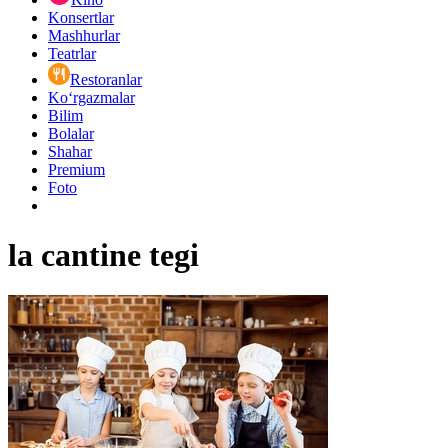
Konsertlar
Mashhurlar
Teatrlar
Restoranlar
Ko‘rgazmalar
Bilim
Bolalar
Shahar
Premium
Foto
la cantine tegi