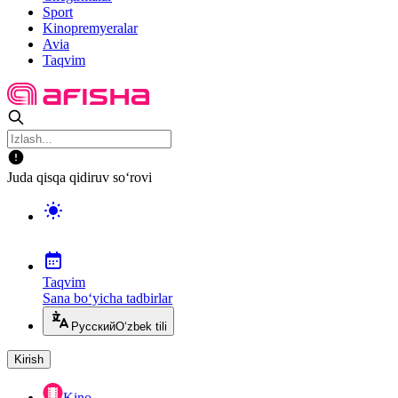
Sport
Kinopremyeralar
Avia
Taqvim
Juda qisqa qidiruv so‘rovi
Taqvim
Sana bo‘yicha tadbirlar
Русский
O‘zbek tili
Kirish
Kino