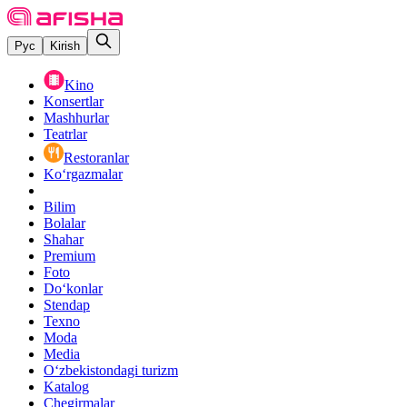
Рус
Kirish
Kino
Konsertlar
Mashhurlar
Teatrlar
Restoranlar
Ko‘rgazmalar
Bilim
Bolalar
Shahar
Premium
Foto
Do‘konlar
Stendap
Texno
Moda
Media
O‘zbekistondagi turizm
Katalog
Chegirmalar