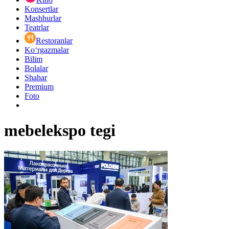
Konsertlar
Mashhurlar
Teatrlar
Restoranlar
Ko‘rgazmalar
Bilim
Bolalar
Shahar
Premium
Foto
mebelekspo tegi