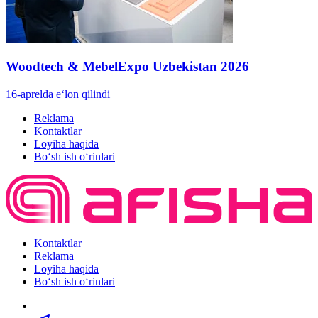
Woodtech & MebelExpo Uzbekistan 2026
16-aprelda e‘lon qilindi
Reklama
Kontaktlar
Loyiha haqida
Bo‘sh ish o‘rinlari
Kontaktlar
Reklama
Loyiha haqida
Bo‘sh ish o‘rinlari