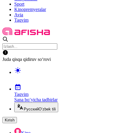
Sport
Kinopremyeralar
Avia
Taqvim
Juda qisqa qidiruv so‘rovi
Taqvim
Sana bo‘yicha tadbirlar
Русский
O‘zbek tili
Kirish
Kino