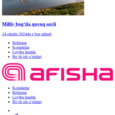
Milliy bogʻda qovoq sayli
24-oktabr 2024da e‘lon qilindi
Reklama
Kontaktlar
Loyiha haqida
Bo‘sh ish o‘rinlari
Kontaktlar
Reklama
Loyiha haqida
Bo‘sh ish o‘rinlari