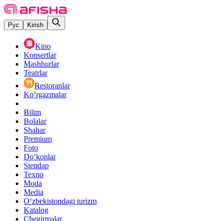
Рус
Kirish
Kino
Konsertlar
Mashhurlar
Teatrlar
Restoranlar
Ko‘rgazmalar
Bilim
Bolalar
Shahar
Premium
Foto
Do‘konlar
Stendap
Texno
Moda
Media
O‘zbekistondagi turizm
Katalog
Chegirmalar