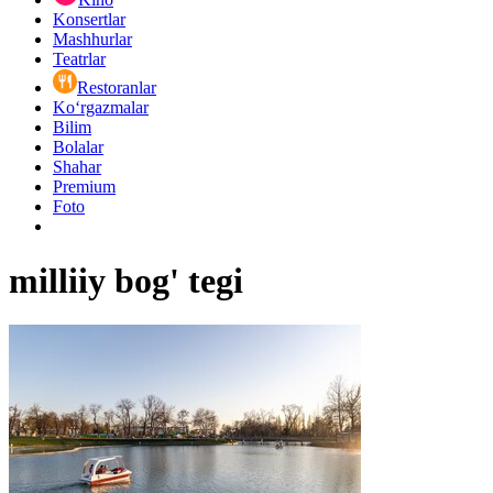
Konsertlar
Mashhurlar
Teatrlar
Restoranlar
Ko‘rgazmalar
Bilim
Bolalar
Shahar
Premium
Foto
milliiy bog' tegi