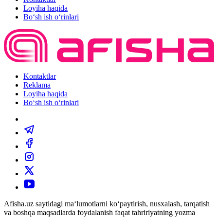
Loyiha haqida
Bo‘sh ish o‘rinlari
Kontaktlar
Reklama
Loyiha haqida
Bo‘sh ish o‘rinlari
Afisha.uz saytidagi ma‘lumotlarni ko‘paytirish, nusxalash, tarqatish
va boshqa maqsadlarda foydalanish faqat tahririyatning yozma