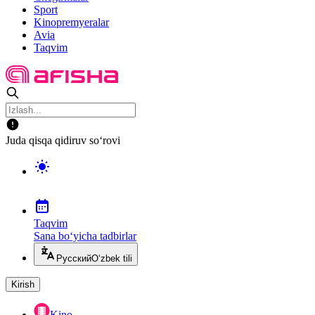
Sport
Kinopremyeralar
Avia
Taqvim
Juda qisqa qidiruv so‘rovi
Taqvim
Sana bo‘yicha tadbirlar
Русский
O‘zbek tili
Kirish
Kino