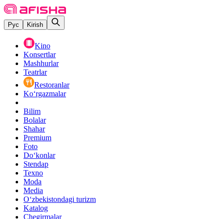
Рус
Kirish
Kino
Konsertlar
Mashhurlar
Teatrlar
Restoranlar
Ko‘rgazmalar
Bilim
Bolalar
Shahar
Premium
Foto
Do‘konlar
Stendap
Texno
Moda
Media
O‘zbekistondagi turizm
Katalog
Chegirmalar