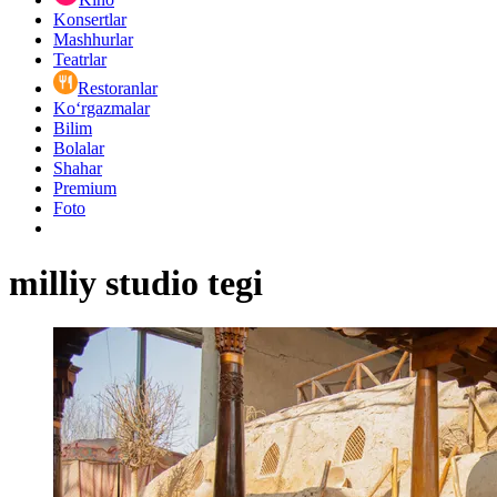
Konsertlar
Mashhurlar
Teatrlar
Restoranlar
Ko‘rgazmalar
Bilim
Bolalar
Shahar
Premium
Foto
milliy studio tegi