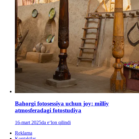
Bahorgi fotosessiya uchun joy: milliy
atmosferadagi fotostudiya
16-mart 2025da e‘lon qilindi
Reklama
Kontaktlar