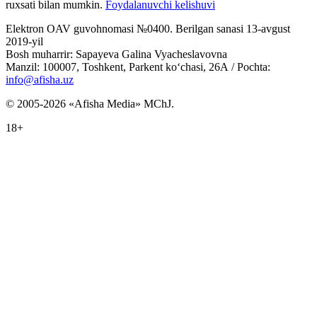
ruxsati bilan mumkin.
Foydalanuvchi kelishuvi
Elektron OAV guvohnomasi №0400. Berilgan sanasi 13-avgust
2019-yil
Bosh muharrir: Sapayeva Galina Vyacheslavovna
Manzil: 100007, Toshkent, Parkent ko‘chasi, 26А / Pochta:
info@afisha.uz
© 2005-2026 «Afisha Media» MChJ.
18+